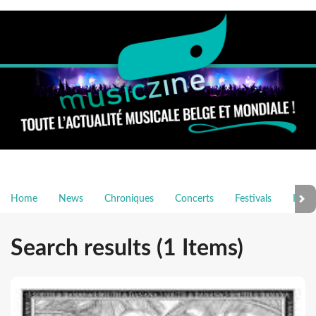
Home
News
Chroniques
Concerts
Festivals
Inter
Search results (1 Items)