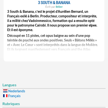
3 SOUTH & BANANA
Écrit par
Béber
3 South & Banana, c’est le projet d’Aurélien Bernard, un
Français exilé à Berlin. Producteur, compositeur et interprète,
il a milité chez Vadoinmessico, formation qui a ensuite opté
pour le patronyme Cairobi. Il nous propose son premier elpee.
Et il est éponyme.
Découpé en 11 pistes, cet opus baigne au sein d’une pop
teintée de psyché aux ondes positives. Seuls « Bâtons Mêlés »
et « Avec Le Cœur » sont interprétés dans la langue de Molière.
Et ils lorgnent manifestement vers François and the Atlas
Mountains. Des compatriotes ! Les autres le sont dans celle de
Shakespeare. Mais s’il fallait tracer un parallèle entre 3 South
& Banana et un autre artiste hexagonal, on penserait plutôt à
Orval Carlos Sibelius. Tout comme ce dernier, l’exilé berlinois
est responsable de morceaux colorés, chantés sur un ton
faussement nonchalant. Outre les instruments basiques,
Aurélien tire également parti de sonorités insolites,
Langues
probablement nés de la magie des synthés ; ce qui
communique à son expression sonore un léger côté foutraque
Nederlands
comme on aime…
Français
Bref, non seulement le premier essai de 3 South & Banana est
Rubriques
réussi, mais on vous invite à le découvrir. A défaut de city trip