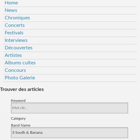
Home
avorté pour cause de covid-19, optez plutôt pour ce trip
psychédélique.
News
Chroniques
Concerts
Festivals
Interviews
Découvertes
Artistes
Albums cultes
Concours
Photo Galerie
Trouver des articles
Keyword
Category
Band Name