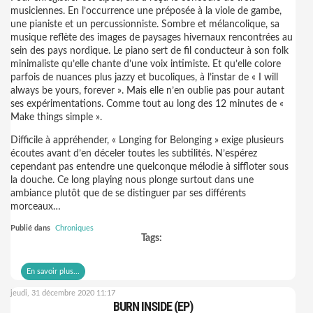
musiciennes. En l’occurrence une préposée à la viole de gambe,
une pianiste et un percussionniste. Sombre et mélancolique, sa
musique reflète des images de paysages hivernaux rencontrées au
sein des pays nordique. Le piano sert de fil conducteur à son folk
minimaliste qu’elle chante d’une voix intimiste. Et qu’elle colore
parfois de nuances plus jazzy et bucoliques, à l’instar de « I will
always be yours, forever ». Mais elle n’en oublie pas pour autant
ses expérimentations. Comme tout au long des 12 minutes de «
Make things simple ».
Difficile à appréhender, « Longing for Belonging » exige plusieurs
écoutes avant d’en déceler toutes les subtilités. N’espérez
cependant pas entendre une quelconque mélodie à siffloter sous
la douche. Ce long playing nous plonge surtout dans une
ambiance plutôt que de se distinguer par ses différents
morceaux…
Publié dans
Chroniques
Tags:
En savoir plus...
jeudi, 31 décembre 2020 11:17
BURN INSIDE (EP)