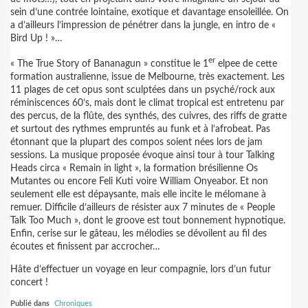
sein d’une contrée lointaine, exotique et davantage ensoleillée. On
a d’ailleurs l’impression de pénétrer dans la jungle, en intro de «
Bird Up ! »…
er
« The True Story of Bananagun » constitue le 1
elpee de cette
formation australienne, issue de Melbourne, très exactement. Les
11 plages de cet opus sont sculptées dans un psyché/rock aux
réminiscences 60’s, mais dont le climat tropical est entretenu par
des percus, de la flûte, des synthés, des cuivres, des riffs de gratte
et surtout des rythmes empruntés au funk et à l’afrobeat. Pas
étonnant que la plupart des compos soient nées lors de jam
sessions. La musique proposée évoque ainsi tour à tour Talking
Heads circa « Remain in light », la formation brésilienne Os
Mutantes ou encore Feli Kuti voire William Onyeabor. Et non
seulement elle est dépaysante, mais elle incite le mélomane à
remuer. Difficile d’ailleurs de résister aux 7 minutes de « People
Talk Too Much », dont le groove est tout bonnement hypnotique.
Enfin, cerise sur le gâteau, les mélodies se dévoilent au fil des
écoutes et finissent par accrocher…
Hâte d’effectuer un voyage en leur compagnie, lors d’un futur
concert !
Publié dans
Chroniques