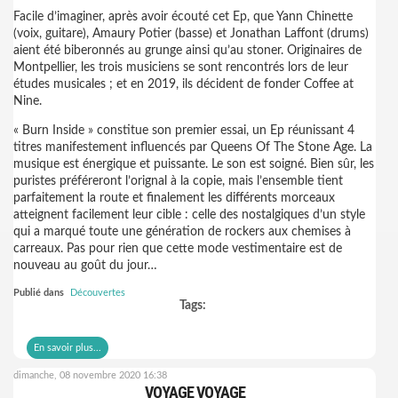
Facile d’imaginer, après avoir écouté cet Ep, que Yann Chinette
(voix, guitare), Amaury Potier (basse) et Jonathan Laffont (drums)
aient été biberonnés au grunge ainsi qu’au stoner. Originaires de
Montpellier, les trois musiciens se sont rencontrés lors de leur
études musicales ; et en 2019, ils décident de fonder Coffee at
Nine.
« Burn Inside » constitue son premier essai, un Ep réunissant 4
titres manifestement influencés par Queens Of The Stone Age. La
musique est énergique et puissante. Le son est soigné. Bien sûr, les
puristes préféreront l’orignal à la copie, mais l’ensemble tient
parfaitement la route et finalement les différents morceaux
atteignent facilement leur cible : celle des nostalgiques d’un style
qui a marqué toute une génération de rockers aux chemises à
carreaux. Pas pour rien que cette mode vestimentaire est de
nouveau au goût du jour…
Publié dans
Découvertes
Tags:
En savoir plus...
dimanche, 08 novembre 2020 16:38
VOYAGE VOYAGE