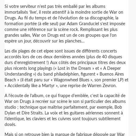
Si votre serviteur n’est pas très emballé par les albums
immortalisés ‘live’, il reste attentif à la moindre sortie de War on
Drugs. Au fil du temps et de l’évolution de sa discographie, la
formation portée (à elle seul) par Adam Granduciel s’est imposée
comme une référence sur la scène rock. Remplissant les plus
grandes salles, War on Drugs est un de ces groupes que l’on
espère un jour, découvrir sur les planches…
Les dix plages de cet elpee sont issues de différents concerts
accordés lors de ces deux dernières années (plus de 40 disques
durs d’enregistrement !) Aux côtés des principaux titres des deux
plus récents long playings (« Lost in the Dream » et « A Deeper
Understanding ») du band philadelphien, figurent « Buenos Aires
Beach » (il était paru sur « Wagonwheel Blues », son premier LP) et
« Accidentally like a Martyr », une reprise de Warren Zevron.
A l’écoute de l’album, ce qui frappe d’emblée, c’est la capacité de
War on Drugs à recréer sur scène le son si particulier des albums
studio ; technique que maîtrise parfaitement, par exemple, Bob
Dylan et Dire Straits. La voix et les guitares aériennes sonnent à
l’identique, les claviers et les cuivres sont toujours subtilement
dosés.
Mais si on retrouve bien la marque de fabrique déposée par War