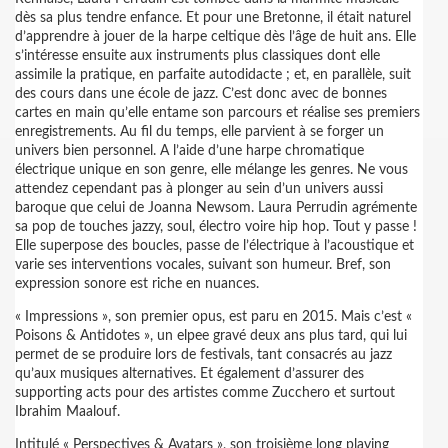
dès sa plus tendre enfance. Et pour une Bretonne, il était naturel
d’apprendre à jouer de la harpe celtique dès l’âge de huit ans. Elle
s’intéresse ensuite aux instruments plus classiques dont elle
assimile la pratique, en parfaite autodidacte ; et, en parallèle, suit
des cours dans une école de jazz. C’est donc avec de bonnes
cartes en main qu’elle entame son parcours et réalise ses premiers
enregistrements. Au fil du temps, elle parvient à se forger un
univers bien personnel. A l’aide d’une harpe chromatique
électrique unique en son genre, elle mélange les genres. Ne vous
attendez cependant pas à plonger au sein d’un univers aussi
baroque que celui de Joanna Newsom. Laura Perrudin agrémente
sa pop de touches jazzy, soul, électro voire hip hop. Tout y passe !
Elle superpose des boucles, passe de l’électrique à l’acoustique et
varie ses interventions vocales, suivant son humeur. Bref, son
expression sonore est riche en nuances.
« Impressions », son premier opus, est paru en 2015. Mais c’est «
Poisons & Antidotes », un elpee gravé deux ans plus tard, qui lui
permet de se produire lors de festivals, tant consacrés au jazz
qu’aux musiques alternatives. Et également d’assurer des
supporting acts pour des artistes comme Zucchero et surtout
Ibrahim Maalouf.
Intitulé « Perspectives & Avatars », son troisième long playing