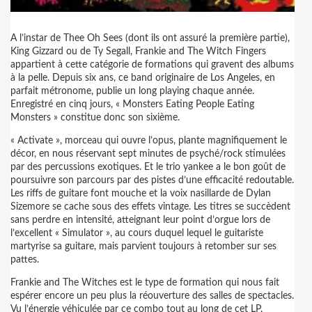
A l’instar de Thee Oh Sees (dont ils ont assuré la première partie),
King Gizzard ou de Ty Segall, Frankie and The Witch Fingers
appartient à cette catégorie de formations qui gravent des albums
à la pelle. Depuis six ans, ce band originaire de Los Angeles, en
parfait métronome, publie un long playing chaque année.
Enregistré en cinq jours, « Monsters Eating People Eating
Monsters » constitue donc son sixième.
« Activate », morceau qui ouvre l’opus, plante magnifiquement le
décor, en nous réservant sept minutes de psyché/rock stimulées
par des percussions exotiques. Et le trio yankee a le bon goût de
poursuivre son parcours par des pistes d’une efficacité redoutable.
Les riffs de guitare font mouche et la voix nasillarde de Dylan
Sizemore se cache sous des effets vintage. Les titres se succèdent
sans perdre en intensité, atteignant leur point d’orgue lors de
l’excellent « Simulator », au cours duquel lequel le guitariste
martyrise sa guitare, mais parvient toujours à retomber sur ses
pattes.
Frankie and The Witches est le type de formation qui nous fait
espérer encore un peu plus la réouverture des salles de spectacles.
Vu l’énergie véhiculée par ce combo tout au long de cet LP,