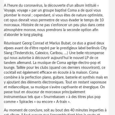
A l’heure du coronavirus, la découverte d’un album intitulé «
Voyage, voyage » par un groupe baptisé Coma a de quoi vous
plomber le moral ; cependant, si vous êtes de nature optimiste,
cet opus devrait vous permettre de vous évader le temps de 10
morceaux. Histoire de ne pas s'enfoncer un peu plus dans cette
atmosphère morose, nous prendrons la seconde option afin
d’aborder le long playing.
Réunissant Georg Conrad et Marius Bubat, ce duo a gravé deux
elpees avant de d’être repéré par le prestigieux label berlinois City
Slang (Tindersticks, Calexico, Caribou, …) Une belle récompense
qui nous autorise à découvrir aujourd’hui le nouvel LP de ce
tandem allemand. La musique de Coma agrège électro-pop et
lounge. Taillée pour les clubs (quand ces derniers réouvriront), ce
cocktail est également efficace en écoute à la maison. Coma
combine à la perfection piano, guitare, batterie et synthés mais en
y ajoutant des éléments électroniques. Tout en restant vaporeuse
et mélancolique, sa musique s’avère captivante et énergique. On
passe tout en douceur de morceaux principalement
instrumentaux tels que « Snurrebassen » à des titres plus pop
comme « Spiracles » ou encore « A-train ».
Au moment de conclure, soit au bout des 40 minutes imparties à