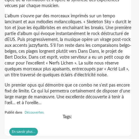
elpee de la formation et il opère la synthèse des expériences
vécues par chaque musicien.
L’album s’ouvre par des morceaux imprimés sur un tempo
lancinant et aux mélodies mélancoliques. « Skeleton Sky » durcit le
ton et joue les équilibristes en enchaînant les breaks. Une première
partie d’album qui évoque instantanément le rock déstructuré de
dEUS. Puis progressivement, la musique opère un virage post-rock
aux accents jazzyfiants. S’il l’on reste dans les comparaisons belgo-
belges, ces plages lorgnent plutôt vers Dans Dans, le projet de
Bert Dockx. Dans cet esprit, votre serviteur a eu un petit coup de
cœur pour l’excellent « Nerfs Lichen ». La suite nous réserve
quelques morceaux plus apaisants, entrecoupés par « Acrid Lull »,
un titre traversé de quelques éclairs d’électricité noise.
Un premier opus qui démontre que ce combo ne s’est pas encore
fixé de limite. Ce qui lui permettra certainement de disposer d’une
large marge de manœuvre. Une excellente découverte à tenir à
l’œil… et à l’oreille…
Publié dans
Découvertes
Tags:
En savoir plus...