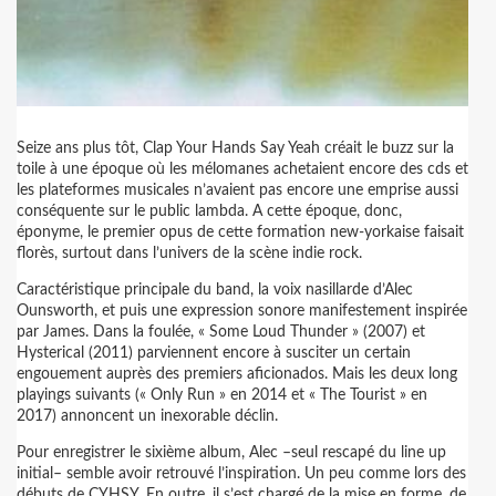
Seize ans plus tôt, Clap Your Hands Say Yeah créait le buzz sur la
toile à une époque où les mélomanes achetaient encore des cds et
les plateformes musicales n’avaient pas encore une emprise aussi
conséquente sur le public lambda. A cette époque, donc,
éponyme, le premier opus de cette formation new-yorkaise faisait
florès, surtout dans l’univers de la scène indie rock.
Caractéristique principale du band, la voix nasillarde d’Alec
Ounsworth, et puis une expression sonore manifestement inspirée
par James. Dans la foulée, « Some Loud Thunder » (2007) et
Hysterical (2011) parviennent encore à susciter un certain
engouement auprès des premiers aficionados. Mais les deux long
playings suivants (« Only Run » en 2014 et « The Tourist » en
2017) annoncent un inexorable déclin.
Pour enregistrer le sixième album, Alec –seul rescapé du line up
initial– semble avoir retrouvé l’inspiration. Un peu comme lors des
débuts de CYHSY. En outre, il s’est chargé de la mise en forme, de