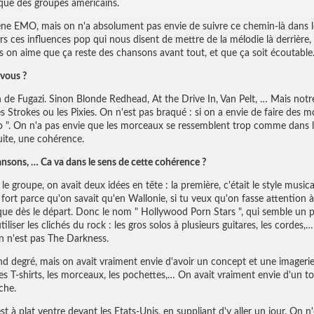
que des groupes américains.
cène EMO, mais on n'a absolument pas envie de suivre ce chemin-là dans l
rs ces influences pop qui nous disent de mettre de la mélodie là derrière,
ais on aime que ça reste des chansons avant tout, et que ça soit écoutable
vous ?
n de Fugazi.
Sinon Blonde Redhead, At the Drive In, Van Pelt, …
Mais notre
rokes ou les Pixies. On n'est pas braqué : si on a envie de faire des mor
o ". On n'a pas envie que les morceaux se ressemblent trop comme dans l'
uite, une cohérence.
hansons, … Ca va dans le sens de cette cohérence ?
groupe, on avait deux idées en tête : la première, c'était le style musical
fort parce qu'on savait qu'en Wallonie, si tu veux qu'on fasse attention à 
aque dès le départ. Donc le nom " Hollywood Porn Stars ", qui semble un
liser les clichés du rock : les gros solos à plusieurs guitares, les cordes
on n'est pas The Darkness.
d degré, mais on avait vraiment envie d'avoir un concept et une imagerie
: les T-shirts, les morceaux, les pochettes,… On avait vraiment envie d'u
che.
t à plat ventre devant les Etats-Unis, en suppliant d'y aller un jour. On n