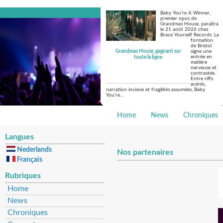
Baby You’re A Winner,
premier opus de
Grandmas House, paraîtra
le 21 août 2026 chez
Brace Yourself Records. La
formation
de Bristol
Grandmas House, gagnant sur
signe une
entrée en
toute la ligne
matière
nerveuse et
contrastée.
Entre riffs
acérés,
narration incisive et fragilités assumées, Baby
You’re…
Home
News
Chroniques
Langues
Nederlands
Nos partenaires
Français
Rubriques
Home
News
Chroniques