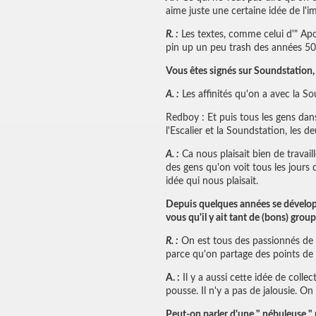
aime juste une certaine idée de l'i
R. :
Les textes, comme celui d'" Apol
pin up un peu trash des années 50…
Vous êtes signés sur Soundstation, 
A. :
Les affinités qu'on a avec la S
Redboy : Et puis tous les gens dans
l'Escalier et la Soundstation, les d
A. :
Ca nous plaisait bien de travail
des gens qu'on voit tous les jours 
idée qui nous plaisait.
Depuis quelques années se développe
vous qu'il y ait tant de (bons) group
R. :
On est tous des passionnés de m
parce qu'on partage des points d
A. :
Il y a aussi cette idée de colle
pousse. Il n'y a pas de jalousie. On
Peut-on parler d'une " nébuleuse " 