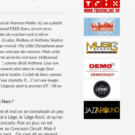
ssai de Norman Mailer. Ici, on a plutôt
wood P$$$ Stars, on est servi,
dre du vrai bon rock'n'roll en
). En plus, Redboy et Anthony Sinatra
ge revival : My Little Dictaphone pour
à ne sont pas des novices. Mais cette
burné qu'on les retrouve. Hollywood
ue ", comme dirait Anthony. Leur son
sonnent ainsi dans le rouge (leur
out le toutim. Ca fait du bien, comme
d'une starlette X… C'est une image,
Liégeois dont le premier EP, " All on
 Stars ?
re) et moi on se connaissait un peu
al à Liège, le 'Liège Rock', et qu'on
concerts. Puis un jour, on est
r au Concours Circuit. Mais il
us tard… On s'est dit en rigolant