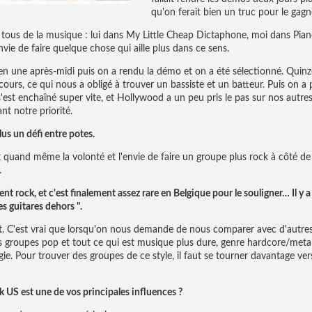
qu'on ferait bien un truc pour le gagne
 tous de la musique : lui dans My Little Cheap Dictaphone, moi dans Pia
nvie de faire quelque chose qui aille plus dans ce sens.
 une après-midi puis on a rendu la démo et on a été sélectionné. Quinze 
urs, ce qui nous a obligé à trouver un bassiste et un batteur. Puis on a pa
 s'est enchaîné super vite, et Hollywood a un peu pris le pas sur nos autr
ant notre priorité.
lus un défi entre potes.
t quand même la volonté et l'envie de faire un groupe plus rock à côté de
.
nt rock, et c'est finalement assez rare en Belgique pour le souligner… Il y 
s guitares dehors ".
. C'est vrai que lorsqu'on nous demande de nous comparer avec d'autres 
s groupes pop et tout ce qui est musique plus dure, genre hardcore/metal
ie. Pour trouver des groupes de ce style, il faut se tourner davantage vers
k US est une de vos principales influences ?