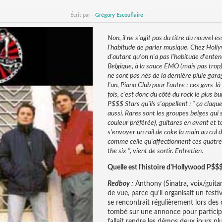
Écrit par -
Grégory Escouflaire
-
Non, il ne s'agit pas du titre du nouvel e
l'habitude de parler musique. Chez Holly
d'autant qu'on n'a pas l'habitude d'enten
Belgique, à la sauce EMO (mais pas trop
ne sont pas nés de la dernière pluie gara
l'un, Piano Club pour l'autre ; ces gars-l
fois, c'est donc du côté du rock le plus 
P$$$ Stars qu'ils s'appellent : " ça claq
aussi. Rares sont les groupes belges qui 
couleur préférée), guitares en avant et t
s'envoyer un rail de coke la main au cul 
comme celle qu'affectionnent ces quatre 
the six ", vient de sortir. Entretien.
Quelle est l'histoire d'Hollywood P$$$
Redboy :
Anthony (Sinatra, voix/guita
de vue, parce qu'il organisait un festiv
se rencontrait régulièrement lors des 
tombé sur une annonce pour participe
fallait rendre les démos deux jours pl