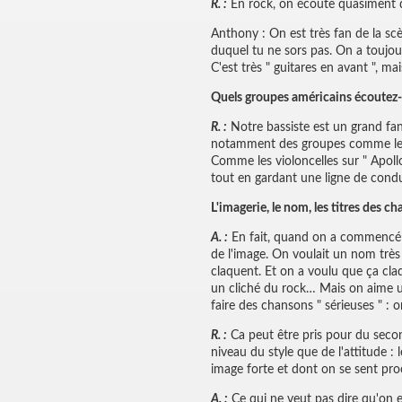
R. :
En rock, on écoute quasiment 
Anthony : On est très fan de la s
duquel tu ne sors pas. On a toujou
C'est très " guitares en avant ", m
Quels groupes américains écoutez-
R. :
Notre bassiste est un grand fa
notamment des groupes comme les St
Comme les violoncelles sur " Apoll
tout en gardant une ligne de cond
L'imagerie, le nom, les titres des c
A. :
En fait, quand on a commencé le 
de l'image. On voulait un nom très 
claquent. Et on a voulu que ça cl
un cliché du rock… Mais on aime uti
faire des chansons " sérieuses " : 
R. :
Ca peut être pris pour du secon
niveau du style que de l'attitude 
image forte et dont on se sent pro
A. :
Ce qui ne veut pas dire qu'on es