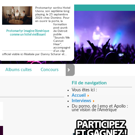
Protomartyr sortira Hotel
Usona, son septième long
playing, le 25 septembre
2026 chez Domino. Pour
en ouvrir la porte, la
formation
post-punk
Protomartyr imagine l'Amérique
de Detroit
publie
comme un hôtel vieillissant
“Sounds We
Cannot
Hear”,
accompagné
d’un clip
officiel visible ici Réalisée par Danny Scharar et…
Albums cultes
Concours
Photo Galerie
Fil de navigation
Vous êtes ici :
Accueil
Interviews
Du porno, de l emo et Apollo :
une vision de l'Amérique