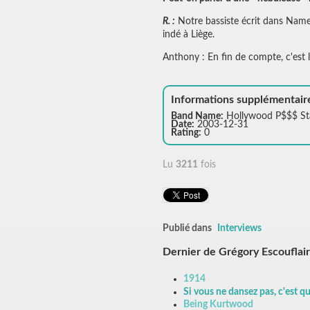
R. :
Notre bassiste écrit dans Namele
indé à Liège.
Anthony : En fin de compte, c'est l
Informations supplémentair
Band Name:
Hollywood P$$$ St
Date:
2003-12-31
Rating:
0
Lu
3211
fois
Publié dans
Interviews
Dernier de Grégory Escouflai
1914
Si vous ne dansez pas, c'est qu
Being Kurtwood