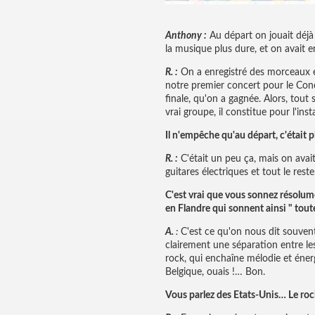
Anthony :
Au départ on jouait déjà
la musique plus dure, et on avait e
R. :
On a enregistré des morceaux en
notre premier concert pour le Conco
finale, qu'on a gagnée. Alors, tout
vrai groupe, il constitue pour l'inst
Il n'empêche qu'au départ, c'était p
R. :
C'était un peu ça, mais on avai
guitares électriques et tout le reste
C'est vrai que vous sonnez résolume
en Flandre qui sonnent ainsi " toute
A.
:
C'est ce qu'on nous dit souvent
clairement une séparation entre le
rock, qui enchaîne mélodie et énerg
Belgique, ouais !… Bon.
Vous parlez des Etats-Unis… Le roc