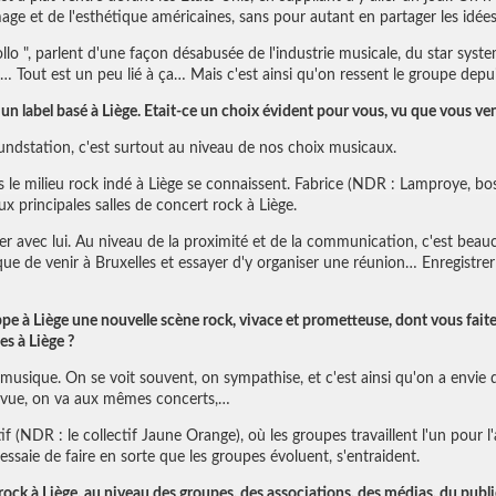
mage et de l'esthétique américaines, sans pour autant en partager les idées
lo ", parlent d'une façon désabusée de l'industrie musicale, du star system
 Tout est un peu lié à ça… Mais c'est ainsi qu'on ressent le groupe depui
un label basé à Liège. Etait-ce un choix évident pour vous, vu que vous ven
oundstation, c'est surtout au niveau de nos choix musicaux.
 le milieu rock indé à Liège se connaissent. Fabrice (NDR : Lamproye, boss
eux principales salles de concert rock à Liège.
ler avec lui. Au niveau de la proximité et de la communication, c'est beau
que de venir à Bruxelles et essayer d'y organiser une réunion… Enregistrer
 à Liège une nouvelle scène rock, vivace et prometteuse, dont vous faites 
es à Liège ?
usique. On se voit souvent, on sympathise, et c'est ainsi qu'on a envie 
e vue, on va aux mêmes concerts,…
ctif (NDR : le collectif Jaune Orange), où les groupes travaillent l'un pour 
 essaie de faire en sorte que les groupes évoluent, s'entraident.
rock à Liège, au niveau des groupes, des associations, des médias, du publi