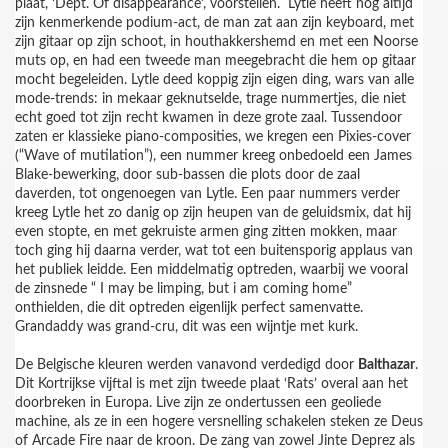
plaat, ‘Dept. Of disappearance’, voorstellen.
Lytle heeft nog altijd
zijn kenmerkende podium-act, de man zat aan zijn keyboard, met
zijn gitaar op zijn schoot, in houthakkershemd en met een Noorse
muts op, en had een tweede man meegebracht die hem op gitaar
mocht begeleiden. Lytle deed koppig zijn eigen ding, wars van alle
mode-trends: in mekaar geknutselde, trage nummertjes, die niet
echt goed tot zijn recht kwamen in deze grote zaal. Tussendoor
zaten er klassieke piano-composities, we kregen een Pixies-cover
(“Wave of mutilation”), een nummer kreeg onbedoeld een James
Blake-bewerking, door sub-bassen die plots door de zaal
daverden, tot ongenoegen van Lytle. Een paar nummers verder
kreeg Lytle het zo danig op zijn heupen van de geluidsmix, dat hij
even stopte, en met gekruiste armen ging zitten mokken, maar
toch ging hij daarna verder, wat tot een buitensporig applaus van
het publiek leidde. Een middelmatig optreden, waarbij we vooral
de zinsnede “ I may be limping, but i am coming home”
onthielden, die dit optreden eigenlijk perfect samenvatte.
Grandaddy was grand-cru, dit was een wijntje met kurk.
De Belgische kleuren werden vanavond verdedigd door
Balthazar
.
Dit Kortrijkse vijftal is met zijn tweede plaat ‘Rats’ overal aan het
doorbreken in Europa. Live zijn ze ondertussen een geoliede
machine, als ze in een hogere versnelling schakelen steken ze Deus
of Arcade Fire naar de kroon. De zang van zowel Jinte Deprez als