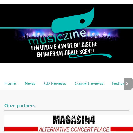
Home
News
CD Reviews
Concertreviews
Festivalrev
Onze partners