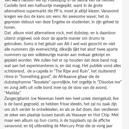
Van
Alt-J
hadden we op Pukkelpop in de sauna van de nieuwe
Castello tent een halfuurtje meegepikt, want in de grote
alternatieve supermarkt die PP is, moet je altijd kiezen. Vanavond
kregen we dus de kans om eens ‘An awesome wave’, het zo
geprezen debuut van deze Engelse ex-studenten, in zijn geheel te
horen.
Dat
album mixt alternatieve rock, met dubstep, en is daardoor
uiterst origineel, ook door de aparte manier om drums te
gebruiken. Soms is het geluid van Alt-J wel wat gezocht en niet
alle nummers zijn evenwichtig, dikwijls lijkt het alsof twee aparte
nummers op een willekeurige manier aan mekaar geknipt en
geplakt worden. We zullen het er op houden dat deze band nog
wat aan het experimenteren is, en dat mag. Het publiek vond alles
schitterend,
de a-capella in “The Ripe and Ruin”, het stuiterend
ritme in “Something good”, de Afrikaanse gitaar die de
dubstephymne “Tesselate” opvrolijkte, het orgeltje in “Dissolve me”
en zong zelfs uit volle borst mee op de slow van de avond,
“Matilda”.
Zanger/gitarist Joe Newman heeft een heel uniek stemgeluid, live
is de band gegroeid, ze hebben frisse ideeën, het zal nu zaak zijn
om zich verder te ontwikkelen, en als ze dat doen, dan verdienen
ze zeker een plaatsje tussen bands als Yeasayer en Hot Chip. Met
maar een album op hun conto, is de topplaats op de affiche
vanavond, en bij uitbreiding de Mercury Prize die ze vorig jaar