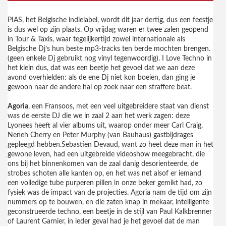
PIAS, het Belgische indielabel, wordt dit jaar dertig, dus een feestje
is dus wel op zijn plaats. Op vrijdag waren er twee zalen geopend
in Tour & Taxis, waar tegelijkertijd zowel internationale als
Belgische Dj’s hun beste mp3-tracks ten berde mochten brengen.
(geen enkele Dj gebruikt nog vinyl tegenwoordig). I Love Techno in
het klein dus, dat was een beetje het gevoel dat we aan deze
avond overhielden: als de ene Dj niet kon boeien, dan ging je
gewoon naar de andere hal op zoek naar een straffere beat.
Agoria
, een Fransoos, met een veel uitgebreidere staat van dienst
was de eerste DJ die we in zaal 2 aan het werk zagen: deze
Lyonees heeft al vier albums uit, waarop onder meer Carl Craig,
Neneh Cherry en Peter Murphy (van Bauhaus) gastbijdrages
gepleegd hebben.Sebastien Devaud, want zo heet deze man in het
gewone leven, had een uitgebreide videoshow meegebracht, die
ons bij het binnenkomen van de zaal danig desorienteerde, de
strobes schoten alle kanten op, en het was net alsof er iemand
een volledige tube purperen pillen in onze beker gemikt had, zo
fysiek was de impact van de projecties. Agoria nam de tijd om zijn
nummers op te bouwen, en die zaten knap in mekaar, intelligente
geconstrueerde techno, een beetje in de stijl van Paul Kalkbrenner
of Laurent Garnier, in ieder geval had je het gevoel dat de man