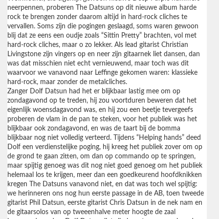
neerpennen, proberen The Datsuns op dit nieuwe album harde
rock te brengen zonder daarom altijd in hard-rock cliches te
vervallen. Soms zijn die pogingen geslaagd, soms waren gewoon
blij dat ze eens een oudje zoals “Sittin Pretty” brachten, vol met
hard-rock cliches, maar o zo lekker. Als lead gitarist Christian
Livingstone zijn vingers op en neer zijn gitaarnek liet dansen, dan
was dat misschien niet echt vernieuwend, maar toch was dit
waarvoor we vanavond naar Leffinge gekomen waren: klassieke
hard-rock, maar zonder de metalcliches.
Zanger Dolf Datsun had het er blijkbaar lastig mee om op
zondagavond op te treden, hij zou voortduren beweren dat het
eigenlijk woensdagavond was, en hij zou een beetje tevergeefs
proberen de vlam in de pan te steken, voor het publiek was het
blijkbaar ook zondagavond, en was de taart bij de bomma
blijkbaar nog niet volledig verteerd. Tijdens “Helping hands” deed
Dolf een verdienstelijke poging, hij kreeg het publiek zover om op
de grond te gaan zitten, om dan op commando op te springen,
maar spijtig genoeg was dit nog niet goed genoeg om het publiek
helemaal los te krijgen, meer dan een goedkeurend hoofdknikken
kregen The Datsuns vanavond niet, en dat was toch wel spijtig:
we herinneren ons nog hun eerste passage in de AB, toen tweede
gitarist Phil Datsun, eerste gitarist Chris Datsun in de nek nam en
de gitaarsolos van op tweeenhalve meter hoogte de zaal