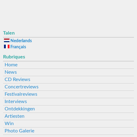
START
VORIGE
4
5
Talen
6
Nederlands
7
Français
8
9
Rubriques
10
Home
11
News
12
CD Reviews
13
Concertreviews
VOLGENDE
EINDE
Festivalreviews
Interviews
Pagina
13
Ontdekkingen
van
Artiesten
13
Win
Photo Galerie