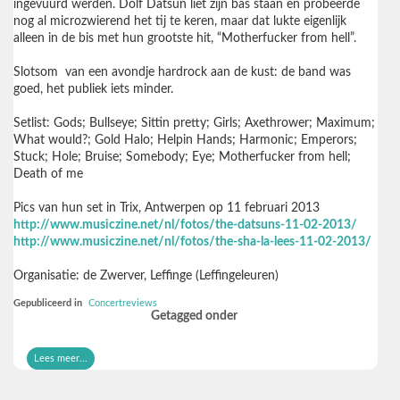
ingevuurd werden. Dolf Datsun liet zijn bas staan en probeerde
nog al microzwierend het tij te keren, maar dat lukte eigenlijk
alleen in de bis met hun grootste hit, “Motherfucker from hell”.
Slotsom
van een avondje hardrock aan de kust: de band was
goed, het publiek iets minder.
Setlist
:
Gods
;
Bullseye
;
Sittin pretty
;
Girls
;
Axethrower
;
Maximum
;
What would?
;
Gold Halo
;
Helpin Hands
;
Harmonic
;
Emperors
;
Stuck
;
Hole
;
Bruise
;
Somebody
;
Eye
;
Motherfucker from hell
;
Death of me
Pics van hun set in Trix, Antwerpen op 11 februari 2013
http://www.musiczine.net/nl/fotos/the-datsuns-11-02-2013/
http://www.musiczine.net/nl/fotos/the-sha-la-lees-11-02-2013/
Organisatie: de Zwerver, Leffinge (Leffingeleuren)
Gepubliceerd in
Concertreviews
Getagged onder
Lees meer...