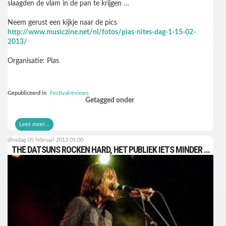
slaagden de vlam in de pan te krijgen …
Neem gerust een kijkje naar de pics
http://www.musiczine.net/nl/fotos/pias-nites-dag-1-15-02-
2013/
Organisatie: Pias
Gepubliceerd in
Festivalreviews
Getagged onder
Lees meer...
dinsdag 05 februari 2013 01:00
THE DATSUNS ROCKEN HARD, HET PUBLIEK IETS MINDER …