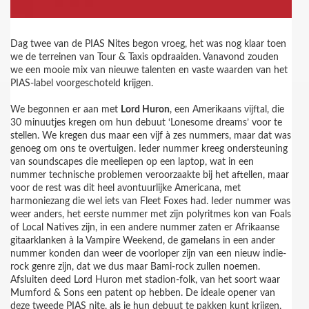
Dag twee van de PIAS Nites begon vroeg, het was nog klaar toen
we de terreinen van Tour & Taxis opdraaiden. Vanavond zouden
we een mooie mix van nieuwe talenten en vaste waarden van het
PIAS-label voorgeschoteld krijgen.
We begonnen er aan met
Lord Huron
, een Amerikaans vijftal, die
30 minuutjes kregen om hun debuut ‘Lonesome dreams’ voor te
stellen. We kregen dus maar een vijf à zes nummers, maar dat was
genoeg om ons te overtuigen. Ieder nummer kreeg ondersteuning
van soundscapes die meeliepen op een laptop, wat in een
nummer technische problemen veroorzaakte bij het aftellen, maar
voor de rest was dit heel avontuurlijke Americana, met
harmoniezang die wel iets van Fleet Foxes had. Ieder nummer was
weer anders, het eerste nummer met zijn polyritmes kon van Foals
of Local Natives zijn, in een andere nummer zaten er Afrikaanse
gitaarklanken à la Vampire Weekend, de gamelans in een ander
nummer konden dan weer de voorloper zijn van een nieuw indie-
rock genre zijn, dat we dus maar Bami-rock zullen noemen.
Afsluiten deed Lord Huron met stadion-folk, van het soort waar
Mumford & Sons een patent op hebben. De ideale opener van
deze tweede PIAS nite, als je hun debuut te pakken kunt krijgen,