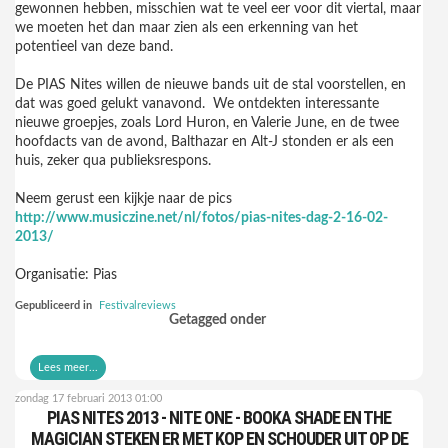
gewonnen hebben, misschien wat te veel eer voor dit viertal, maar
we moeten het dan maar zien als een erkenning van het
potentieel van deze band.
De PIAS Nites willen de nieuwe bands uit de stal voorstellen, en
dat was goed gelukt vanavond.
We ontdekten interessante
nieuwe groepjes, zoals Lord Huron, en Valerie June, en de twee
hoofdacts van de avond, Balthazar en Alt-J stonden er als een
huis, zeker qua publieksrespons.
Neem gerust een kijkje naar de pics
http://www.musiczine.net/nl/fotos/pias-nites-dag-2-16-02-
2013/
Organisatie: Pias
Gepubliceerd in
Festivalreviews
Getagged onder
Lees meer...
zondag 17 februari 2013 01:00
PIAS NITES 2013 - NITE ONE - BOOKA SHADE EN THE
MAGICIAN STEKEN ER MET KOP EN SCHOUDER UIT OP DE