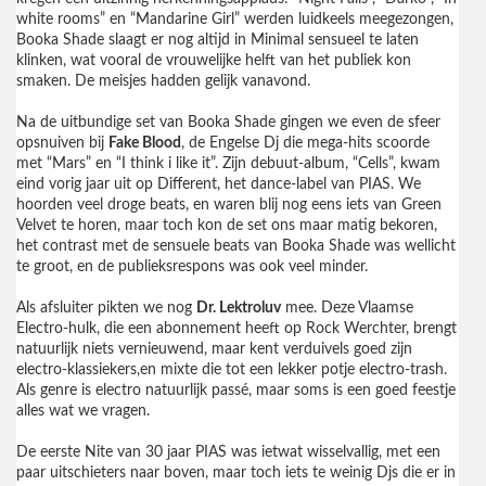
white rooms” en “Mandarine Girl” werden luidkeels meegezongen,
Booka Shade slaagt er nog altijd in Minimal sensueel te laten
klinken, wat vooral de vrouwelijke helft van het publiek kon
smaken. De meisjes hadden gelijk vanavond.
Na de uitbundige set van Booka Shade gingen we even de sfeer
opsnuiven bij
Fake Blood
, de Engelse Dj die mega-hits scoorde
met “Mars” en “I think i like it”. Zijn debuut-album, “Cells”, kwam
eind vorig jaar uit op Different, het dance-label van PIAS. We
hoorden veel droge beats, en waren blij nog eens iets van Green
Velvet te horen, maar toch kon de set ons maar matig bekoren,
het contrast met de sensuele beats van Booka Shade was wellicht
te groot, en de publieksrespons was ook veel minder.
Als afsluiter pikten we nog
Dr. Lektroluv
mee. Deze Vlaamse
Electro-hulk, die een abonnement heeft op Rock Werchter, brengt
natuurlijk niets vernieuwend, maar kent verduivels goed zijn
electro-klassiekers,en mixte die tot een lekker potje electro-trash.
Als genre is electro natuurlijk passé, maar soms is een goed feestje
alles wat we vragen.
De eerste Nite van 30 jaar PIAS was ietwat wisselvallig, met een
paar uitschieters naar boven, maar toch iets te weinig Djs die er in