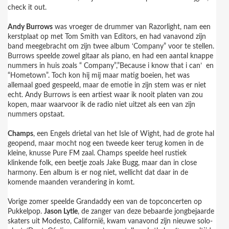
check it out.
Andy Burrows
was vroeger de drummer van Razorlight, nam een
kerstplaat op met Tom Smith van Editors, en had vanavond zijn
band meegebracht om zijn twee album ‘Company” voor te stellen.
Burrows speelde zowel gitaar als piano, en had een aantal knappe
nummers in huis zoals “ Company”,”Because i know that i can’
en
“Hometown”. Toch kon hij mij maar matig boeien, het was
allemaal goed gespeeld, maar de emotie in zijn stem was er niet
echt. Andy Burrows is een artiest waar ik nooit platen van zou
kopen, maar waarvoor ik de radio niet uitzet als een van zijn
nummers opstaat.
Champs
, een Engels drietal van het Isle of Wight, had de grote hal
geopend, maar mocht nog een tweede keer terug komen in de
kleine, knusse Pure FM zaal. Champs speelde heel rustiek
klinkende folk, een beetje zoals Jake Bugg, maar dan in close
harmony. Een album is er nog niet, wellicht dat daar in de
komende maanden verandering in komt.
Vorige zomer speelde Grandaddy een van de topconcerten op
Pukkelpop.
Jason Lytle
, de zanger van deze bebaarde jongbejaarde
skaters uit Modesto, Californië, kwam vanavond zijn nieuwe solo-