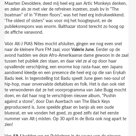
Maarten Devoldere, deed mij heel erg aan Artic Monkeys denken,
en zeker als ze met vier de refreinen inzetten, zoals bv in “The
boatman” of in “Fifteen floors”, was het heel erg indrukwekkend.
‘The oldest of sisters” was voor mij het hoogtepunt, en de
publieksrespons was enorm. Balthazar stond terecht zo hoog op
de affiche vanavond.
Vóór Alt-J PIAS Nites mocht afsluiten, gingen we nog even snel
naar de kleinere Pure FM zaal, voor
Valerie June
. Eerder op de
avond hadden we deze Afro-Amerikaanse dame gewoon in de zaal
tussen het publiek zien staan, en daar viel ze al op door haar
opvallende verschijning, een enorme kop rasta-haar, een Japans
aandoend kleedje en een presence die heel erg op die van Erykah
Badu leek. In tegenstelling tot Badu speelt June geen neo-soul of
hip-hop, maar onvervalste deltablues en folk. Het is dan ook niet
te verwonderen dat ze het voorprogramma van Jake Bugg mocht
doen, en dat haar nog te verschijnen nieuwe album, “Pushin
against a stone”, door Dan Auerbach van The Black Keys
geproduceerd is. June speelde gitaar en banjo als een oude
bluesrat, en we vonden het goed, zo goed zelfs dat het eerste
nummer van Alt-j misten. Op 30 april in de Bota ook nog apart te
zien!