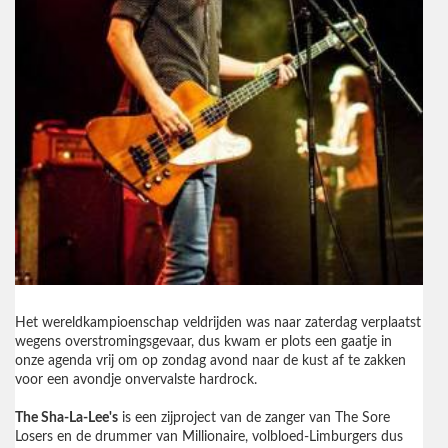
Het wereldkampioenschap veldrijden was naar zaterdag verplaatst
wegens overstromingsgevaar, dus kwam er plots een gaatje in
onze agenda vrij om op zondag avond naar de kust af te zakken
voor een avondje onvervalste hardrock.
The Sha-La-Lee's
is een zijproject van de zanger van The Sore
Losers en de drummer van Millionaire, volbloed-Limburgers dus