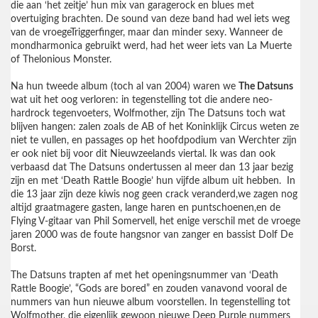
die aan ‘het zeitje’ hun mix van garagerock en blues met
overtuiging brachten. De sound van deze band had wel iets weg
van de vroegeTriggerfinger, maar dan minder sexy. Wanneer de
mondharmonica gebruikt werd, had het weer iets van La Muerte
of Thelonious Monster.
Na hun tweede album (toch al van 2004) waren we
The Datsuns
wat uit het oog verloren: in tegenstelling tot die andere neo-
hardrock tegenvoeters, Wolfmother, zijn The Datsuns toch wat
blijven hangen: zalen zoals de AB of het Koninklijk Circus weten ze
niet te vullen, en passages op het hoofdpodium van Werchter zijn
er ook niet bij voor dit Nieuwzeelands viertal. Ik was dan ook
verbaasd dat The Datsuns ondertussen al meer dan 13 jaar bezig
zijn en met ‘Death Rattle Boogie’ hun vijfde album uit hebben.
In
die 13 jaar zijn deze kiwis nog geen crack veranderd,we zagen nog
altijd graatmagere gasten, lange haren en puntschoenen,en de
Flying V-gitaar van Phil Somervell, het enige verschil met de vroege
jaren 2000 was de foute hangsnor van zanger en bassist Dolf De
Borst.
The Datsuns trapten af met het openingsnummer van ‘Death
Rattle Boogie’, “Gods are bored” en zouden vanavond vooral de
nummers van hun nieuwe album voorstellen. In tegenstelling tot
Wolfmother, die eigenlijk gewoon nieuwe Deep Purple nummers