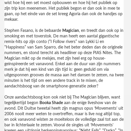
wist hoe hij een set moest opbouwen en hoe hij het publiek op
zijn trip kon meenemen. Het publiek begon er dan ook in mee te
gaan, op het einde van de set kreeg Agoria dan ook de handjes op
mekaar.
Stephen Fasano, is de bebaarde
Magician
, en treedt dan ook op in
smoking en met toverstok. De man heeft een aantal gigantische
remix-hits op zijn conto (“I Follow rivers” van Lykki Li en
“Happiness” van Sam Sparro, die het beter deden dan de originele
nummers, en stond terecht als headliner op deze PIAS Nites. The
Magician mikt op de meisjes, met zijn heel erg op house-
geinspireerde set vanavond. Enkel aan de duur van zijn nummers
merk je dat hij een kind van zijn tijd is: geen geduld om via
uitgesponnen grooves de massa aan het dansen te zetten, na twee
minuten is het tijd om een andere track in te mixen, de
aandachtsboog van de smartphone-generatie zeker?
Onze aandachtsboog kon ook niet bij The Magician blijven, want
tegelijkertijd begon
Booka Shade
aan de enige liveshow van de
avond. Dit Duitse tweetal heeft zijn magnus opus ‘Movements’ uit
2006 nooit meer weten te overtreffen, maar is live nog altijd top,
en ook vanavond wisten ze moeiteloos de volledige zaal tot aan de
bar in lichterlaaie te zetten. Vooral de singles uit ‘Movements’
kregen een uitzinnig herkenningsapplaus: “Night Falls”, “Darko”, “In