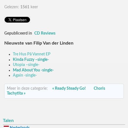
Gelezen:
1561
keer
Gepubliceerd in
CD Reviews
Nieuwste van Filip Van der Linden
Tre Hus På Vannet EP
Kinda Fuzzy –single-
Utopia –single-
Mad About You -single-
Again -single-
Meer in deze categorie:
« Ready Steady Go!
Choris
Tachytita »
Talen
Nederlands