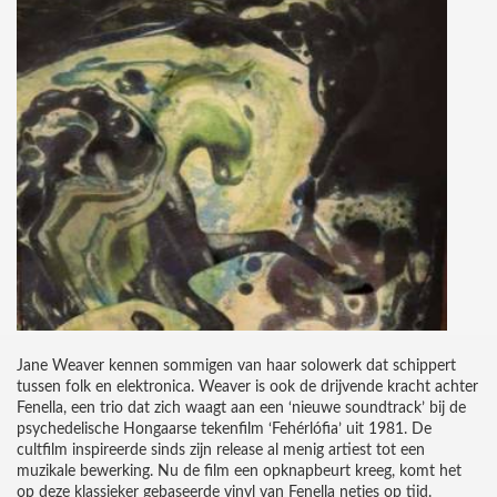
Jane Weaver kennen sommigen van haar solowerk dat schippert
tussen folk en elektronica. Weaver is ook de drijvende kracht achter
Fenella, een trio dat zich waagt aan een ‘nieuwe soundtrack’ bij de
psychedelische Hongaarse tekenfilm ‘Fehérlófia’ uit 1981. De
cultfilm inspireerde sinds zijn release al menig artiest tot een
muzikale bewerking. Nu de film een opknapbeurt kreeg, komt het
op deze klassieker gebaseerde vinyl van Fenella netjes op tijd.