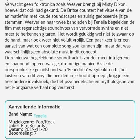
Verwacht geen folktronica zoals Weaver brengt bij Misty Dixon,
hoewel dat ook had gekund. De Britse countert het visuele van de
animatiefilm met koude soundscapes en zuinig gedoseerde ijzige
stemmen. Weaver en haar twee bandleden bij Fenella begeleiden de
film met regenachtige soundbytes van vervormde synths en niet
meer te herkennen gitaren. Het wordt gelukkig wel niet te zwaar op
de hand, maar ook weer niet voluit vrolijk. Een paar keer is er een
aanzet van wat een complete song zou kunnen zijn, maar dat was
waarschijnlijk geen absolute must in dit concept.
Deze nieuwe begeleidende soundtrack is zonder meer intrigerend
en spannend, op een wazige, dromerige manier. Als je de
oorspronkelijke geluidsband van ‘Fehérlófia’ wegdenkt en bij het
luisteren van dit vinyl die beelden in je hoofd oproept, krijg je een
heel andere invalshoek, die het psychedelische en mythologishe van
het Hongaarse verhaal nog versterkt.
Aanvullende informatie
Band Name:
Fenella
Muziekgenre:
Pop/Rock
Label:
Fire Records
Datum:
2019-11-20
Beoordeling:
7