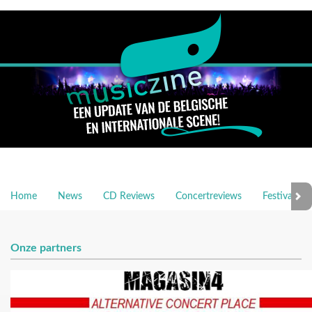
Home
News
CD Reviews
Concertreviews
Festivalrev
Onze partners