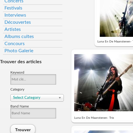
Concerts
Festivals
Interviews
Découvertes
Artistes
Albums cultes
Luna En De Maanstenen- T
Concours
Photo Galerie
Trouver des articles
Keyword
Category
Select Category
Band Name
Luna En De Maanstenen- Trix
Trouver