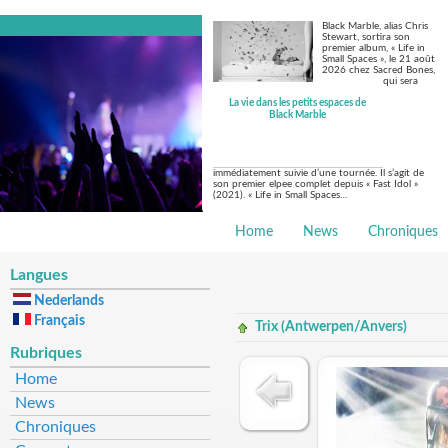
Black Marble, alias Chris
Stewart, sortira son
premier album, « Life in
Small Spaces », le 21 août
2026 chez Sacred Bones,
qui sera
La vie dans les petits espaces de
Black Marble
immédiatement suivie d’une tournée. Il s’agit de
son premier elpee complet depuis « Fast Idol »
(2021). « Life in Small Spaces…
Home
News
Chroniques
Langues
Nederlands
Français
Trix (Antwerpen/Anvers)
Rubriques
Home
News
Chroniques