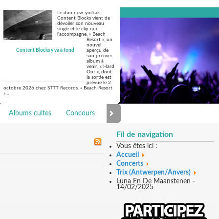
Le duo new-yorkais
Content Blocks vient de
dévoiler son nouveau
single et le clip qui
l'accompagne, « Beach
Resort », un
nouvel
Content Blocks y va à fond
aperçu de
son premier
album à
venir, « Hard
Out », dont
la sortie est
prévue le 2
octobre 2026 chez STTT Records. « Beach Resort
»…
Albums cultes
Concours
Photo Galerie
Fil de navigation
Vous êtes ici :
Accueil
Concerts
Trix (Antwerpen/Anvers)
Luna En De Maanstenen -
14/02/2025