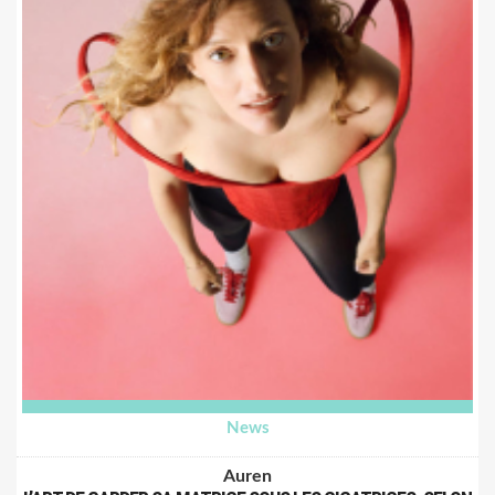
jalonnent une vie. Ces titres parlent à tous ceux qui se sont
déjà sentis déstabilisés, fragilisés… mais qui ont choisi de
tenir bon.
Musicalement, cet EP s’inscrit dans une pop actuelle,
accessible, à la croisée des influences de Shawn Mendes, Ed
Sheeran ou Lewis Capaldi.
Fighter est à l'image de son auteur : combatif et sensible.
Fighter, un hymne à la persévérance.
A écouter
ici
.
News
Auren