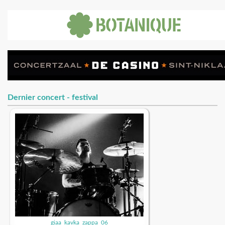
Dernier concert - festival
giaa_kavka_zappa_06