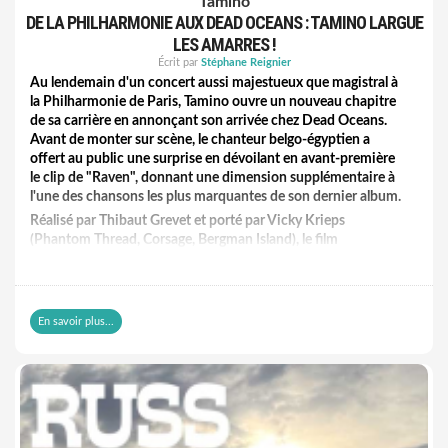
Tamino
DE LA PHILHARMONIE AUX DEAD OCEANS : TAMINO LARGUE
LES AMARRES !
Écrit par
Stéphane Reignier
Au lendemain d'un concert aussi majestueux que magistral à
la Philharmonie de Paris, Tamino ouvre un nouveau chapitre
de sa carrière en annonçant son arrivée chez Dead Oceans.
Avant de monter sur scène, le chanteur belgo-égyptien a
offert au public une surprise en dévoilant en avant-première
le clip de "Raven", donnant une dimension supplémentaire à
l'une des chansons les plus marquantes de son dernier album.
Réalisé par Thibaut Grevet et porté par Vicky Krieps
(Phantom Thread, Corsage, Bergman Island), le film
accompagne Raven avec une élégance cinématographique à
l'image de l'univers de Tamino. L'artiste explique avoir attendu
de prendre du recul sur Every Dawn's a Mountain avant
d'imaginer une traduction visuelle de ses chansons. Au fil de
En savoir plus...
la tournée, Raven est devenu l'un de ses morceaux favoris sur
scène, l'incitant à lui offrir cette ultime incarnation avant de
refermer ce chapitre.
Every Dawn's a Mountain met en lumière la voix
exceptionnelle de Tamino, son jeu de guitare et d'oud ainsi
qu'une écriture qui traverse les cultures. L'album accueille