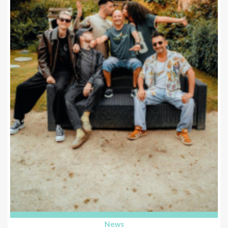
Eurockéennes de Belfort, Europavox, Biches Festival ou
Musicalarue.
Révélation rock 2025-2026 (Inouïs du Printemps de Bourges,
FAIR, Bars en Trans), copycat confirme avec ce nouveau single
son habileté à transformer la détresse en énergie pure et
rendre le chaos sexy.
Le titre est à découvrir
ici
.
News