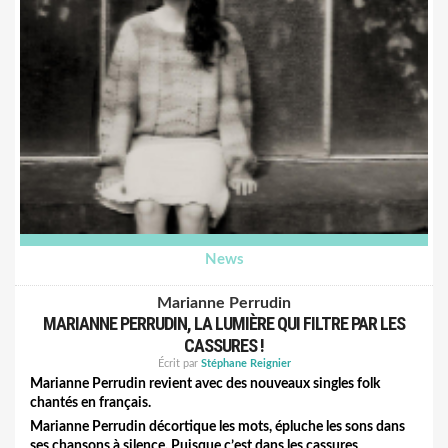
permanente de nos vies urbaines.
Un extrait
ici
.
News
Marianne Perrudin
MARIANNE PERRUDIN, LA LUMIÈRE QUI FILTRE PAR LES
CASSURES !
Écrit par
Stéphane Reignier
Marianne Perrudin revient avec des nouveaux singles folk
chantés en français.
Marianne Perrudin décortique les mots, épluche les sons dans
ses chansons à silence. Puisque c’est dans les cassures