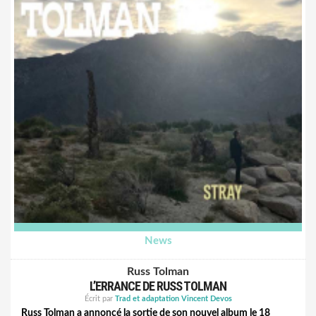
notamment une première collaboration avec Mitski, elle aussi
artiste de Dead Oceans.
Après avoir conquis les plus grandes salles d'Europe et du
Moyen-Orient, Tamino prépare actuellement un nouvel
album, le premier qui paraîtra sous les couleurs de Dead
Oceans.
​Le titre est à écouter
ici
.
News
Russ Tolman
L’ERRANCE DE RUSS TOLMAN
Écrit par
Trad et adaptation Vincent Devos
Russ Tolman a annoncé la sortie de son nouvel album le 18