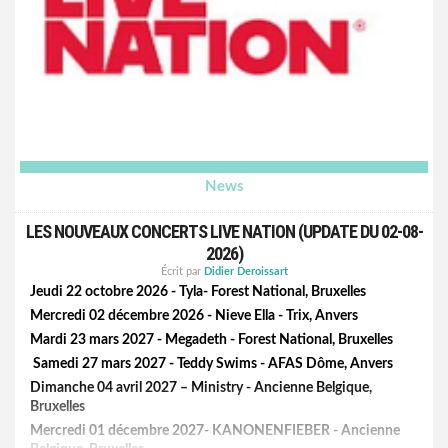
Glitter. Ces références dessinent un paysage musical riche,
entre attitude rock, expérimentations sonores et liberté
artistique. Nouvel extrait de l'album « Electro Glam Part 1 »,
Alex Revox Jr reprend « I Wanna Be Your Dog » d'Iggy Pop &
The Stooges.
Et le clip est à voir et écouter
là
News
LES NOUVEAUX CONCERTS LIVE NATION (UPDATE DU 02-08-
2026)
Écrit par
Didier Deroissart
Jeudi 22 octobre 2026 - Tyla- Forest National, Bruxelles
Mercredi 02 décembre 2026 - Nieve Ella - Trix, Anvers
Mardi 23 mars 2027 - Megadeth - Forest National, Bruxelles
Samedi 27 mars 2027 - Teddy Swims - AFAS Dôme, Anvers
Dimanche 04 avril 2027 – Ministry - Ancienne Belgique,
Bruxelles
Mercredi 01 décembre 2027- KANONENFIEBER - Ancienne