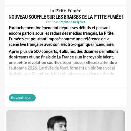
La P'tite Fumée
NOUVEAU SOUFFLE SUR LES BRAISES DE LA P’TITE FUMÉE !
Écrit par
Stéphane Reignier
Farouchement indépendant depuis ses débuts et passant
encore parfois sous les radars des médias français, La P'tite
Fumée s'est pourtant imposé comme une référence de la
scène live française avec son électro-organique incendiaire.
Après plus de 500 concerts, 4 albums, des dizaines de millions
de streams et une finale de La France a un incroyable talent,
une petite révolution souffle désormais sur «Reset» attendu à
l'automne 2026. L'arrivée de Nori, formant un binôme vocal
brulant avec Chand, enrichit cet univers sans rien perdre de
l'énergie fédératrice et explosive qui fait leur signature.
Après trois premiers extraits explosifs, La P'tite Fumée
dévoile « Loin d'ici » (et son clip!) , le quatrième single de
l'album RESET à paraître en octobre 2026. Le tout premier
En savoir plus...
titre du groupe entièrement chanté en français. Pour cette
nouvelle étape, LPF invite GUIZ, voix emblématique et
engagée du groupe Tryo !
A découvrir à travers ce
lien
.