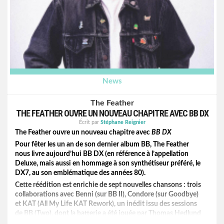
News
The Feather
THE FEATHER OUVRE UN NOUVEAU CHAPITRE AVEC BB DX
Écrit par
Stéphane Reignier
The Feather ouvre un nouveau chapitre avec
BB DX
Pour fêter les un an de son dernier album BB, The Feather
nous livre aujourd’hui BB DX (en référence à l’appellation
Deluxe, mais aussi en hommage à son synthétiseur préféré, le
DX7, au son emblématique des années 80).
Cette réédition est enrichie de sept nouvelles chansons : trois
collaborations avec Benni (sur BB II), Condore (sur Goodbye)
et KAT (All My Life KAT Rework), un inédit issu des sessions
de BB (Two), dont la batterie a été jouée par Thomas Hedlund
(batteur du groupe français phare de la scène indie pop,