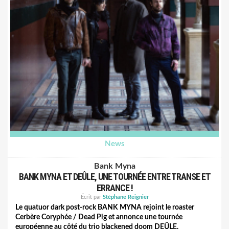
Un extrait
ici
.
News
Bank Myna
BANK MYNA ET DEÛLE, UNE TOURNÉE ENTRE TRANSE ET
ERRANCE !
Écrit par
Stéphane Reignier
Le quatuor dark post-rock BANK MYNA rejoint le roaster
Cerbère Coryphée / Dead Pig et annonce une tournée
européenne au côté du trio blackened doom DEÛLE.