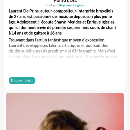
POING LEVÉ
Écrit par
Stéphane Reignier
Laurent De Prins, auteur-compositeur-interprète bruxellois
de 27 ans, est passionné de musique depuis son plus jeune
âge. Adolescent, il écoute Shawn Mendes et Enrique Iglesias,
qui lui donnent envie de prendre ses premiers cours de chant
à 14 ans et de guitare à 16 ans.
Trouvant dans l'art un fantastique moyen d'expression,
Laurent développe ses talents artistiques et poursuit des
études supérieures de graphisme et d'infographie. Mais c'est
surtout dans l'écriture et la composition qu'il trouve le moyen
d'exprimer ses émotions avec sincérité et profondeur.
Ses chansons, à la croisée de la pop, de la folk et de la pop-
rock, se distinguent par des mélodies aériennes et des textes
introspectifs. Laurent y aborde des thèmes universels : la
En savoir plus...
résilience, la quête de soi, l'amour et la force intérieure.
Chaque titre reflète un pan de son parcours personnel,
transformant ses expériences en messages d'espoir et de
courage.
Son premier EP réunit 6 titres portés par une voix à la fois
douce et affirmée qui mêlent émotion brute et simplicité
mélodique. Ils racontent la bataille personnelle que chacun
mène contre ses peurs, ses fragilités ou les épreuves qui