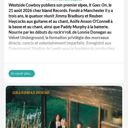
Westside Cowboy publiera son premier elpee,
It Goes On
, le
21 août 2026 chez Island Records. Fondé à Manchester il y a
trois ans, le quatuor réunit Jimmy Bradbury et Reuben
Haycocks aux guitares et au chant, Aoife Anson O’Connell à
la basse et au chant, ainsi que Paddy Murphy à la batterie.
Nourrie par les débuts du rock’n’roll, de Lonnie Donegan au
Velvet Underground, la formation privilégie des morceaux
directs, concis et volontairement imparfaits. Enregistré aux
Greenmount Studios de Leeds sous la houlette du producteur
Loren Humphrey, l’opus compte onze titres et condense la
confusion, le désespoir et l’espoir propres à la jeunesse. Cette
tension traverse notamment
Kick Stones (The Boys)
, morceau
d’ouverture inspiré par une version live de
What Goes On
du
En savoir plus...
Velvet Underground. Réalisé en collaboration auprès du FC
United of Manchester, son clip rend hommage au club détenu
par ses supporters et à la communauté qui l’entoure. Déjà
dévoilé lui aussi,
Pin Up Boys
bénéficie également d’un clip (et
il est à découvrir
ici
). Deux premiers aperçus d’un elpee que
Westside Cowboy souhaite immédiat, sincère et sans
ornements superflus.