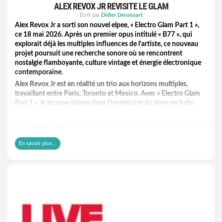
ALEX REVOX JR REVISITE LE GLAM
Écrit par
Didier Deroissart
Alex Revox Jr a sorti son nouvel elpee, « Electro Glam Part 1 »,
ce 18 mai 2026. Après un premier opus intitulé « B77 », qui
explorait déjà les multiples influences de l’artiste, ce nouveau
projet poursuit une recherche sonore où se rencontrent
nostalgie flamboyante, culture vintage et énergie électronique
contemporaine.
Alex Revox Jr est en réalité un trio aux horizons multiples,
travaillant entre Paris, Toronto et Mexico. Avec « Electro Glam
Part 1 », le groupe plonge dans l’imaginaire du glam rock des
années 70 tout en le transformant à travers des arrangements
électro actuels.
Alex Revox Jr propose ainsi un album vibrant qui revisite
l’esprit extravagant et libre du glam à travers des synthétiseurs
En savoir plus...
hypnotiques, des rythmiques pensées pour le dancefloor et
une esthétique rétrofuturiste assumée. L’objectif n’est pas
seulement de rendre hommage à une époque mythique, mais
de faire dialoguer son héritage avec les sonorités
électroniques d’aujourd’hui.
Parmi les grandes influences revendiquées par le trio figurent
plusieurs figures incontournables de la scène glam et rock :
David Bowie, Iggy Pop, Donovan, MC5 ou encore Gary