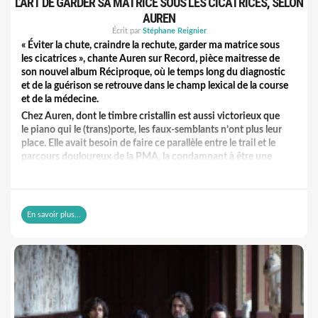
L’ART DE GARDER SA MATRICE SOUS LES CICATRICES, SELON
AUREN
Écrit par
Stéphane Reignier
« Éviter la chute, craindre la rechute, garder ma matrice sous
les cicatrices », chante Auren sur Record, pièce maitresse de
son nouvel album Réciproque, où le temps long du diagnostic
et de la guérison se retrouve dans le champ lexical de la course
et de la médecine.
Chez Auren, dont le timbre cristallin est aussi victorieux que
le piano qui le (trans)porte, les faux-semblants n’ont plus leur
place. Elle avait besoin de faire ce parallèle entre le trail et le
parcours douloureux de la PMA, la condamnant à être une
femme « nullipare ». Incomplète, donc, dans l’inconscient
collectif.
La lumière, elle la trouve en courant de longues heures en
montagne. Pratiqué quotidiennement, le trail (qui la conduit
En savoir plus...
jusqu’à prendre des dossards pour des courses) met son corps
au service du mental. Plus facile, que de subir, perfusions,
opérations et violence gynécologique.
Écho d’un sujet très intime, Auren nous livre un titre singulier
qui affirme, malgré une endométriose galopante, maladie
récemment déclarée cause nationale, son goût de vivre,
intense et contagieux.