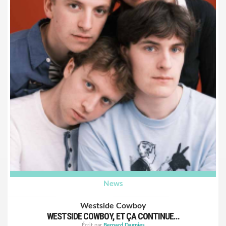
tableau à la basse, au piano et aux harmonies. Accompagnés
d’un ou deux chœurs supplémentaires, ils contribuent à
donner vie aux chansons de Tolman sans pour autant en faire
trop.
Tout au long de « Stray », Tolman continue de naviguer entre
country et folk, rock et soul dans ce recueil de huit titres
originaux, dont le single « Streets Of Denim », coécrit avec
Steve Wynn (Dream Syndicate, Baseball Project). On y trouve
également des morceaux inattendus du compositeur de R&B
Arthur Alexander et de K.D. Lang.
Tolman a déjà écrit, enregistré et sorti huit albums solo,
chacun présentant une version un peu plus âgée et un peu
plus sage du même auteur-compositeur, toujours en quête de
la phrase parfaite.
Russ Tolman continue de composer pour des auditeurs qui
croient que les grandes chansons ne périment pas, que les
tendances sont facultatives et que l’honnêteté l’emporte
toujours sur le volume.
« Streets of Denim » est en écoute
ici
News
Westside Cowboy
WESTSIDE COWBOY, ET ÇA CONTINUE…
Écrit par
Bernard Dagnies