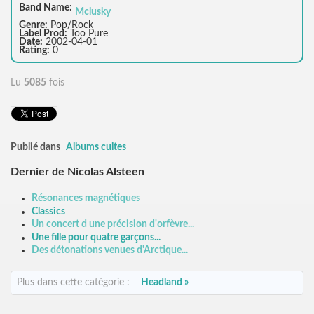
Band Name:
Mclusky
Genre:
Pop/Rock
Label Prod:
Too Pure
Date:
2002-04-01
Rating:
0
Lu
5085
fois
Publié dans
Albums cultes
Dernier de Nicolas Alsteen
Résonances magnétiques
Classics
Un concert d une précision d'orfèvre...
Une fille pour quatre garçons...
Des détonations venues d'Arctique...
Plus dans cette catégorie :
Headland »