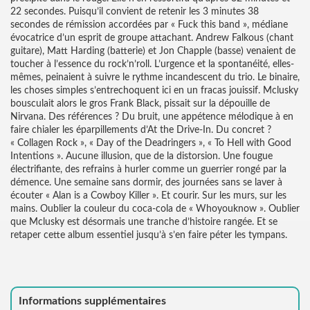
22 secondes. Puisqu’il convient de retenir les 3 minutes 38
secondes de rémission accordées par « Fuck this band », médiane
évocatrice d’un esprit de groupe attachant. Andrew Falkous (chant
guitare), Matt Harding (batterie) et Jon Chapple (basse) venaient de
toucher à l’essence du rock’n’roll. L’urgence et la spontanéité, elles-
mêmes, peinaient à suivre le rythme incandescent du trio. Le binaire,
les choses simples s’entrechoquent ici en un fracas jouissif. Mclusky
bousculait alors le gros Frank Black, pissait sur la dépouille de
Nirvana. Des références ? Du bruit, une appétence mélodique à en
faire chialer les éparpillements d’At the Drive-In.
Du concret ?
« Collagen Rock », « Day of the Deadringers », « To Hell with Good
Intentions ».
Aucune illusion, que de la distorsion. Une fougue
électrifiante, des refrains à hurler comme un guerrier rongé par la
démence. Une semaine sans dormir, des journées sans se laver à
écouter « Alan is a Cowboy Killer ». Et courir. Sur les murs, sur les
mains. Oublier la couleur du coca-cola de « Whoyouknow ». Oublier
que Mclusky est désormais une tranche d’histoire rangée. Et se
retaper cette album essentiel jusqu’à s’en faire péter les tympans.
Informations supplémentaires