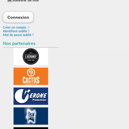
Se souvenir de moi
Connexion
Connexion
Créer un compte
Identifiant oublié ?
Mot de passe oublié ?
Nos partenaires