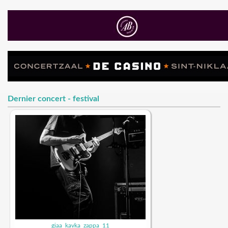
Dernier concert - festival
giaa_kavka_zappa_11