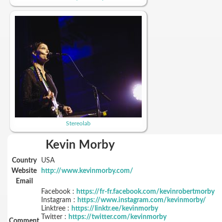
Stereolab
Kevin Morby
Country
USA
Website
http://www.kevinmorby.com/
Email
Facebook :
https://fr-fr.facebook.com/kevinrobertmorby
Instagram :
https://www.instagram.com/kevinmorby/
Linktree :
https://linktr.ee/kevinmorby
Twitter :
https://twitter.com/kevinmorby
Comment