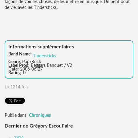
façons de voir les choses, de les mettre en musique. Un petit bout
de vie, avec les Tindersticks.
Informations supplémentaires
Band Name:
Tindersticks
Genre:
Pop/Rock
Label Prod:
Beggars Banquet / V2
Date:
2006-06-27
Rating:
0
Lu
1214
fois
Publié dans
Chroniques
Dernier de Grégory Escouflaire
1914