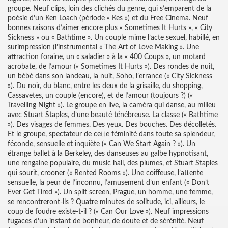
groupe. Neuf clips, loin des clichés du genre, qui s’emparent de la
poésie d’un Ken Loach (période « Kes ») et du Free Cinema. Neuf
bonnes raisons d’aimer encore plus « Sometimes It Hurts », « City
Sickness » ou « Bathtime ». Un couple mime l’acte sexuel, habillé, en
surimpression (l’instrumental « The Art of Love Making ». Une
attraction foraine, un « saladier » à la « 400 Coups », un motard
acrobate, de l’amour (« Sometimes It Hurts »). Des rondes de nuit,
un bébé dans son landeau, la nuit, Soho, l’errance (« City Sickness
»). Du noir, du blanc, entre les deux de la grisaille, du shopping,
Cassavetes, un couple (encore), et de l’amour (toujours ?) («
Travelling Night »). Le groupe en live, la caméra qui danse, au milieu
avec Stuart Staples, d’une beauté ténébreuse. La classe (« Bathtime
»). Des visages de femmes. Des yeux. Des bouches. Des décolletés.
Et le groupe, spectateur de cette féminité dans toute sa splendeur,
féconde, sensuelle et inquiète (« Can We Start Again ? »). Un
étrange ballet à la Berkeley, des danseuses au galbe hypnotisant,
une rengaine populaire, du music hall, des plumes, et Stuart Staples
qui sourit, crooner (« Rented Rooms »). Une coiffeuse, l’attente
sensuelle, la peur de l’inconnu, l’amusement d’un enfant (« Don’t
Ever Get Tired »). Un split screen, Prague, un homme, une femme,
se rencontreront-ils ? Quatre minutes de solitude, ici, ailleurs, le
coup de foudre existe-t-il ? (« Can Our Love »). Neuf impressions
fugaces d’un instant de bonheur, de doute et de sérénité. Neuf