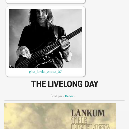
giaa_kavka_zappa_07
THE LIVELONG DAY
Écrit par -
Béber
-