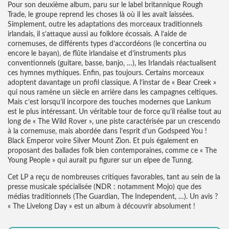
Pour son deuxième album, paru sur le label britannique Rough
Trade, le groupe reprend les choses là où il les avait laissées.
Simplement, outre les adaptations des morceaux traditionnels
irlandais, il s’attaque aussi au folklore écossais. A l’aide de
cornemuses, de différents types d’accordéons (le concertina ou
encore le bayan), de flûte irlandaise et d’instruments plus
conventionnels (guitare, basse, banjo, …), les Irlandais réactualisent
ces hymnes mythiques. Enfin, pas toujours. Certains morceaux
adoptent davantage un profil classique. A l’instar de « Bear Creek »
qui nous ramène un siècle en arrière dans les campagnes celtiques.
Mais c’est lorsqu’il incorpore des touches modernes que Lankum
est le plus intéressant. Un véritable tour de force qu’il réalise tout au
long de « The Wild Rover », une piste caractérisée par un crescendo
à la cornemuse, mais abordée dans l’esprit d’un Godspeed You !
Black Emperor voire Silver Mount Zion. Et puis également en
proposant des ballades folk bien contemporaines, comme ce « The
Young People » qui aurait pu figurer sur un elpee de Tunng.
Cet LP a reçu de nombreuses critiques favorables, tant au sein de la
presse musicale spécialisée (NDR : notamment Mojo) que des
médias traditionnels (The Guardian, The Independent, …). Un avis ?
« The Livelong Day » est un album à découvrir absolument !