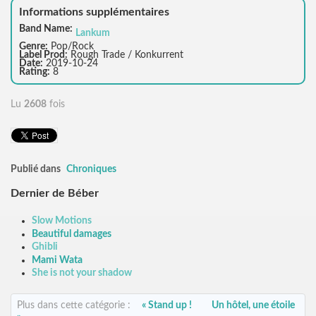
Informations supplémentaires
Band Name:
Lankum
Genre:
Pop/Rock
Label Prod:
Rough Trade / Konkurrent
Date:
2019-10-24
Rating:
8
Lu
2608
fois
Publié dans
Chroniques
Dernier de Béber
Slow Motions
Beautiful damages
Ghibli
Mami Wata
She is not your shadow
Plus dans cette catégorie :
« Stand up !
Un hôtel, une étoile