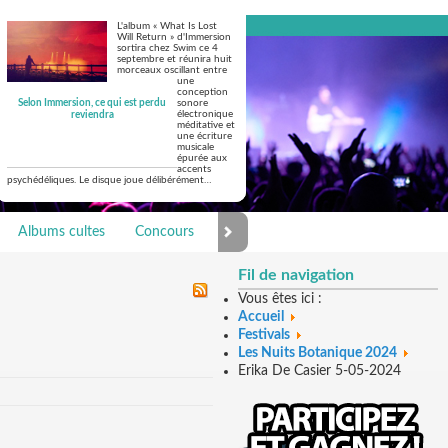
L'album « What Is Lost
Will Return » d'Immersion
sortira chez Swim ce 4
septembre et réunira huit
morceaux oscillant entre
une
conception
Selon Immersion, ce qui est perdu
sonore
électronique
reviendra
méditative et
une écriture
musicale
épurée aux
accents
psychédéliques. Le disque joue délibérément…
Albums cultes
Concours
Photo Galerie
Fil de navigation
Vous êtes ici :
Accueil
Festivals
Les Nuits Botanique 2024
Erika De Casier 5-05-2024