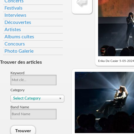
Concerts
Festivals
Interviews
Découvertes
Artistes
Albums cultes
Concours
Photo Galerie
Erika De Casier 5-05-202
Trouver des articles
Keyword
Category
Select Category
Band Name
Trouver