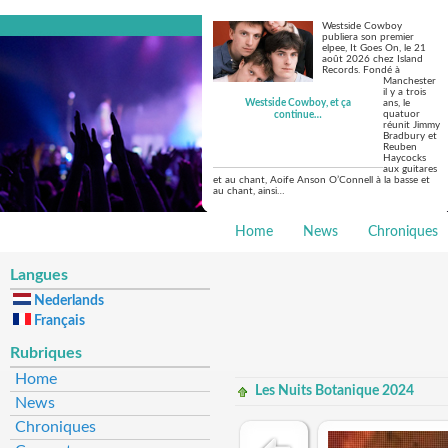
Westside Cowboy
publiera son premier
elpee, It Goes On, le 21
août 2026 chez Island
Records. Fondé à
Manchester
il y a trois
Westside Cowboy, et ça
ans, le
quatuor
continue…
réunit Jimmy
Bradbury et
Reuben
Haycocks
aux guitares
et au chant, Aoife Anson O’Connell à la basse et
au chant, ainsi…
Home
News
Chroniques
Langues
Nederlands
Français
Rubriques
Home
Les Nuits Botanique 2024
News
Chroniques