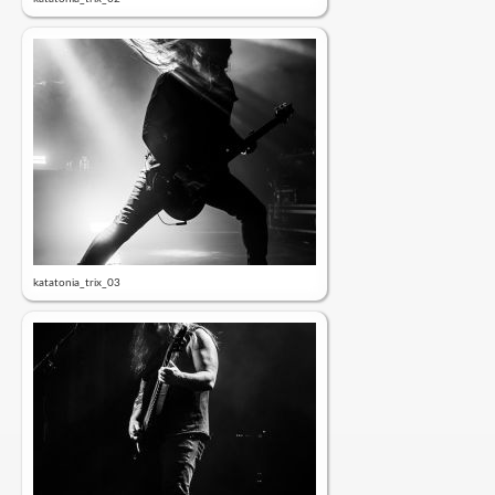
katatonia_trix_03