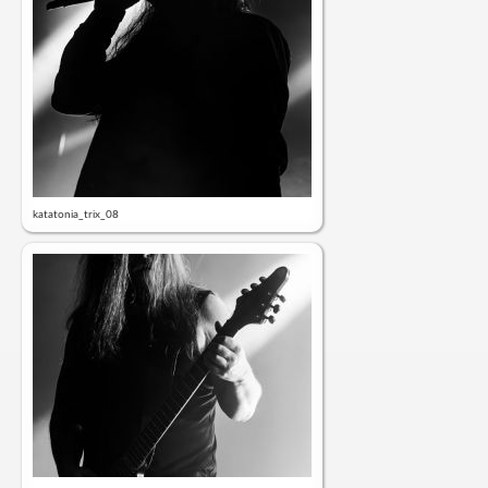
katatonia_trix_08