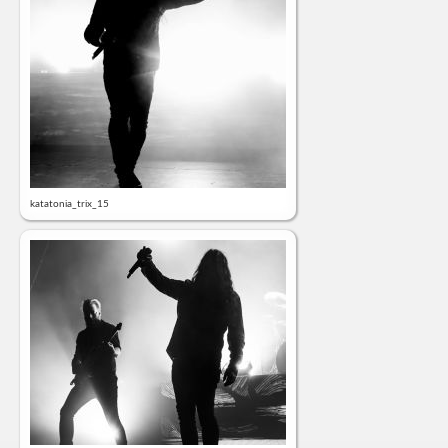
katatonia_trix_15