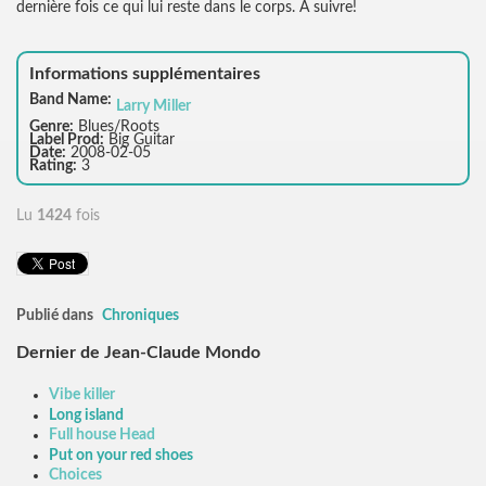
dernière fois ce qui lui reste dans le corps. A suivre!
Informations supplémentaires
Band Name:
Larry Miller
Genre:
Blues/Roots
Label Prod:
Big Guitar
Date:
2008-02-05
Rating:
3
Lu
1424
fois
Publié dans
Chroniques
Dernier de Jean-Claude Mondo
Vibe killer
Long island
Full house Head
Put on your red shoes
Choices