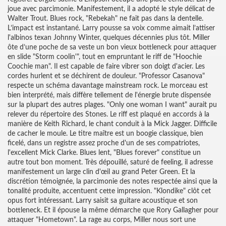
joue avec parcimonie. Manifestement, il a adopté le style délicat de
Walter Trout. Blues rock, "Rebekah" ne fait pas dans la dentelle.
L’impact est instantané. Larry pousse sa voix comme aimait l’attiser
l'albinos texan Johnny Winter, quelques décennies plus tôt. Miller
ôte d’une poche de sa veste un bon vieux bottleneck pour attaquer
en slide "Storm coolin'", tout en empruntant le riff de "Hoochie
Coochie man". Il est capable de faire vibrer son doigt d'acier. Les
cordes hurlent et se déchirent de douleur. "Professor Casanova"
respecte un schéma davantage mainstream rock. Le morceau est
bien interprété, mais diffère tellement de l'énergie brute dispensée
sur la plupart des autres plages. "Only one woman I want" aurait pu
relever du répertoire des Stones. Le riff est plaqué en accords à la
manière de Keith Richard, le chant conduit à la Mick Jagger. Difficile
de cacher le moule. Le titre maître est un boogie classique, bien
ficelé, dans un registre assez proche d'un de ses compatriotes,
l'excellent Mick Clarke. Blues lent, "Blues forever" constitue un
autre tout bon moment. Très dépouillé, saturé de feeling, il adresse
manifestement un large clin d'œil au grand Peter Green. Et la
discrétion témoignée, la parcimonie des notes respectée ainsi que la
tonalité produite, accentuent cette impression. "Klondike" clôt cet
opus fort intéressant. Larry saisit sa guitare acoustique et son
bottleneck. Et il épouse la même démarche que Rory Gallagher pour
attaquer "Hometown". La rage au corps, Miller nous sort une