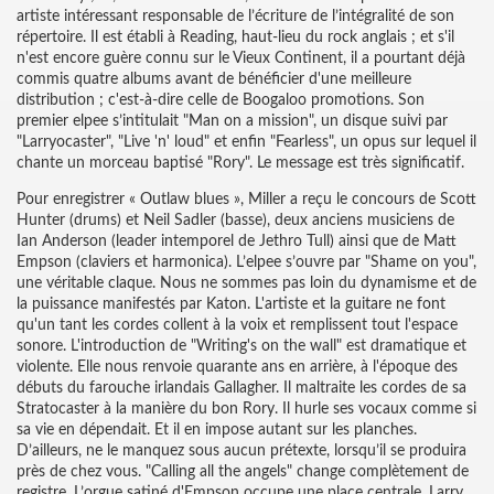
artiste intéressant responsable de l’écriture de l’intégralité de son
répertoire. Il est établi à Reading, haut-lieu du rock anglais ; et s'il
n'est encore guère connu sur le Vieux Continent, il a pourtant déjà
commis quatre albums avant de bénéficier d'une meilleure
distribution ; c'est-à-dire celle de Boogaloo promotions. Son
premier elpee s’intitulait "Man on a mission", un disque suivi par
"Larryocaster", "Live 'n' loud" et enfin "Fearless", un opus sur lequel il
chante un morceau baptisé "Rory". Le message est très significatif.
Pour enregistrer « Outlaw blues », Miller a reçu le concours de Scott
Hunter (drums) et Neil Sadler (basse), deux anciens musiciens de
Ian Anderson (leader intemporel de Jethro Tull) ainsi que de Matt
Empson (claviers et harmonica). L’elpee s’ouvre par "Shame on you",
une véritable claque. Nous ne sommes pas loin du dynamisme et de
la puissance manifestés par Katon. L'artiste et la guitare ne font
qu'un tant les cordes collent à la voix et remplissent tout l'espace
sonore. L'introduction de "Writing's on the wall" est dramatique et
violente. Elle nous renvoie quarante ans en arrière, à l'époque des
débuts du farouche irlandais Gallagher. Il maltraite les cordes de sa
Stratocaster à la manière du bon Rory. Il hurle ses vocaux comme si
sa vie en dépendait. Et il en impose autant sur les planches.
D’ailleurs, ne le manquez sous aucun prétexte, lorsqu’il se produira
près de chez vous. "Calling all the angels" change complètement de
registre. L’orgue satiné d'Empson occupe une place centrale. Larry