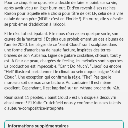
Pour ce cinquième opus, elle a décidé de faire le point sur sa vie,
après avoir vécu un léger burn-out. Et d’en revenir à ses racines.
Raison pour laquelle elle a choisi pour titre de cet LP, celui de la ville
natale de son père (NDR : c’est en Floride !). En outre, elle y dévoile
se problèmes d’addiction à l’alcool.
Et le résultat est épatant. Elle nous réserve, en quelque sorte, son
œuvre de la ‘maturité’ ! Et plus que probablement un des albums de
l’année 2020. Les plages de ce “Saint Cloud” sont sculptées dans
une forme d’americana de haute facture, inspirées des terres
brulées de son Alabama. Ligne de guitare cristalline, chœurs, tout y
est. A fleur de peau, chargées de feeling, les mélodies sont superbes.
La production est impeccable. “Can’t Do Much”, “Lilacs” ou encore
“Hell” illustrent parfaitement le climat au sein duquel baigne “Saint
Cloud”. Une exception qui confirme la règle, “Fire”. Pas que le
morceau soit de mauvaise facture. Au contraire ! Il est même
excellent. Cependant, il est imprimé sur un rythme proche du r&b.
Réunissant 11 pépites, « Saint Cloud » est un disque à découvrir
absolument ! Et Katie Crutchfield nous y confirme tous ses talents
d’auteure-compositrice-interprète.
Informations supplémentaires