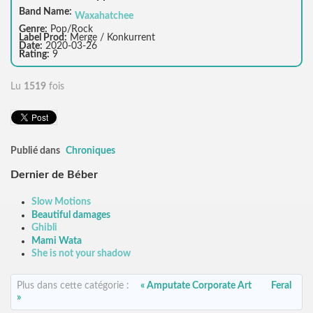
Band Name:
Waxahatchee
Genre:
Pop/Rock
Label Prod:
Merge / Konkurrent
Date:
2020-03-26
Rating:
9
Lu
1519
fois
Publié dans
Chroniques
Dernier de Béber
Slow Motions
Beautiful damages
Ghibli
Mami Wata
She is not your shadow
Plus dans cette catégorie :
« Amputate Corporate Art
Feral
»