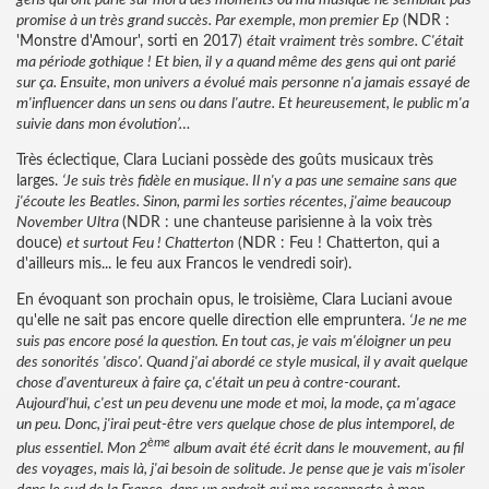
promise à un très grand succès. Par exemple, mon premier Ep
(NDR :
'Monstre d'Amour', sorti en 2017)
était vraiment très sombre. C'était
ma période gothique ! Et bien, il y a quand même des gens qui ont parié
sur ça. Ensuite, mon univers a évolué mais personne n'a jamais essayé de
m'influencer dans un sens ou dans l'autre. Et heureusement, le public m'a
suivie dans mon évolution’…
Très éclectique, Clara Luciani possède des goûts musicaux très
larges.
‘Je suis très fidèle en musique. Il n'y a pas une semaine sans que
j'écoute les Beatles. Sinon, parmi les sorties récentes, j'aime beaucoup
November Ultra
(NDR : une chanteuse parisienne à la voix très
douce)
et surtout Feu ! Chatterton
(NDR : Feu ! Chatterton, qui a
d'ailleurs mis... le feu aux Francos le vendredi soir).
En évoquant son prochain opus, le troisième, Clara Luciani avoue
qu'elle ne sait pas encore quelle direction elle empruntera.
‘Je ne me
suis pas encore posé la question. En tout cas, je vais m'éloigner un peu
des sonorités 'disco'. Quand j'ai abordé ce style musical, il y avait quelque
chose d'aventureux à faire ça, c'était un peu à contre-courant.
Aujourd'hui, c'est un peu devenu une mode et moi, la mode, ça m'agace
un peu. Donc, j'irai peut-être vers quelque chose de plus intemporel, de
ème
plus essentiel. Mon 2
album avait été écrit dans le mouvement, au fil
des voyages, mais là, j'ai besoin de solitude. Je pense que je vais m'isoler