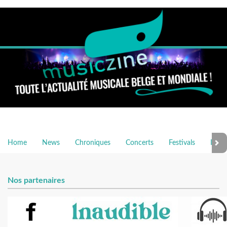
Home
News
Chroniques
Concerts
Festivals
Inter
Nos partenaires