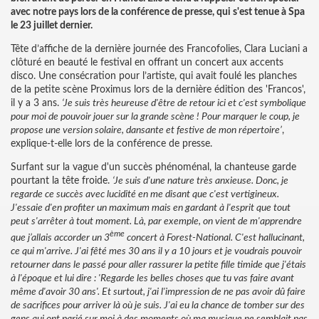
avec notre pays lors de la conférence de presse, qui s'est tenue à Spa
le 23 juillet dernier.
Tête d’affiche de la dernière journée des Francofolies, Clara Luciani a
clôturé en beauté le festival en offrant un concert aux accents
disco. Une consécration pour l’artiste, qui avait foulé les planches
de la petite scène Proximus lors de la dernière édition des 'Francos',
il y a 3 ans.
‘Je suis très heureuse d'être de retour ici et c'est symbolique
pour moi de pouvoir jouer sur la grande scène ! Pour marquer le coup, je
propose une version solaire, dansante et festive de mon répertoire’
,
explique-t-elle lors de la conférence de presse.
Surfant sur la vague d'un succès phénoménal, la chanteuse garde
pourtant la tête froide.
‘Je suis d'une nature très anxieuse. Donc, je
regarde ce succès avec lucidité en me disant que c'est vertigineux.
J'essaie d'en profiter un maximum mais en gardant à l'esprit que tout
peut s'arrêter à tout moment. Là, par exemple, on vient de m'apprendre
ème
que j’allais accorder un 3
concert à Forest-National. C'est hallucinant,
ce qui m'arrive. J'ai fêté mes 30 ans il y a 10 jours et je voudrais pouvoir
retourner dans le passé pour aller rassurer la petite fille timide que j'étais
à l'époque et lui dire : 'Regarde les belles choses que tu vas faire avant
même d'avoir 30 ans'. Et surtout, j'ai l'impression de ne pas avoir dû faire
de sacrifices pour arriver là où je suis. J'ai eu la chance de tomber sur des
gens qui ont parié sur moi à des moments où ma musique ne semblait pas