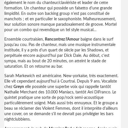
également le nom du chanteur/claviériste et leader de cette
formation. Un chanteur qui possède un falsetto d'une grande
limpidité. En outre son backing group n'est pas constitué de
manchots ; et en particulier le saxophoniste. Malheureusement,
leur solution sonore manque paradoxalement de groove. Mortel
pour un combo qui revendique un tel style musical…
Ensemble courtraisien,
Rencontrez l'Amour
baigne dans le surf
jusqu'au cou. Pas de chanteur, mais une musique instrumentale
instituée, il y a près d'un quart de siècle par les Shadows, et
perpétuée encore aujourd'hui par Dick Dale. Au début, c'est
sympa, mais au bout de 20 minutes, on atteint le stade de
saturation. Et on retourne au bar.
Sarah Markewich est américaine. New-yorkaise, très exactement.
Elle vit cependant aujourd'hui à Courtrai. Depuis 9 ans. Vocaliste
chez
Greyn
elle possède une superbe voix qui rappelle tantôt
Nathalie Merchant des 10.000 Maniacs, tantôt Ani DiFranco. Le
quintet pratique une sorte de pop/rock semi-acoustique
particulièrement soigné. Mais aussi très ennuyeux. Et le groupe a
beau se réclamer des Violent Femmes, dont il interprète d'ailleurs
une cover, on se demande s'il ne devrait pas privilégier les bars
nightclubbiens.