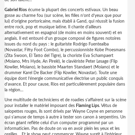
de son talent…
Gabriel Rios
écume la plupart des concerts estivaux. Un beau
gosse au charme fou (sur scène, les filles n’ont d’yeux que pour
lui) d’origine portoricaine, mais établi à Gand, qui réussit la fusion
entre rock, pop et musique latine. Il chante d’ailleurs
alternativement en espagnol (de moins en moins souvent) et en
anglais. Il est entouré d’un groupe composé de figures notoires
issues du nord du pays : le guitariste Rodrigo Fuentealba
(Novastar, Fifty Foot Combo), le percussionniste Kobe Proesmans
(Zita Swoon, El Tatto del Tigre), la choriste Eva Schampaert
(Moiano, Mrs Hyde, An Pirelé), le claviériste Peter Lesage (Flip
Kowlier, Moiano), le bassiste Maarten Standaert (Moiano) et le
drummer Karel De Backer (Flip Kowlier, Novastar). Toute une
équipe dont l’énergie communicative électrise un public conquis
d’avance. Et pour cause, Rios est particulièrement populaire dans
la région…
Une multitude de techniciens et de roadies s’affairent sur la scène
pour installer le matériel imposant des
Flaming Lips
. Vêtus de
salopettes rouges, ils sont drivés par Wayne Coyne en personne
qui s’amuse de temps à autre à tester son canon à serpentins. Un
écran géant reflète celui d’un computer programmé par un
informaticien. Pas de doute on va en avoir plein les yeux et les
oreilles… Et le show peut commencer. Wayne surgit à l’intérieur