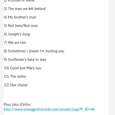
2) Promise of water
3) The man we left behind
4) My brother’s man
5) Not here/Not now
6) Joseph’s song
7) We are him
8) Sometimes I dream I’m hurting you
9) Sunflower’s here to stay
10) Good bye Mary Lou
11) The visitor
12) Star chaser
Pour plus d’infos :
http://www.younggodrecords.com/product.asp?P_ID=46