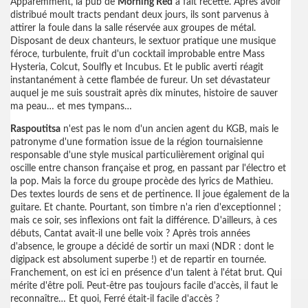
Apparemment, la pub de
Morning Red
a fait recette. Après avoir
distribué moult tracts pendant deux jours, ils sont parvenus à
attirer la foule dans la salle réservée aux groupes de métal.
Disposant de deux chanteurs, le sextuor pratique une musique
féroce, turbulente, fruit d'un cocktail improbable entre Mass
Hysteria, Colcut, Soulfly et Incubus. Et le public averti réagit
instantanément à cette flambée de fureur. Un set dévastateur
auquel je me suis soustrait après dix minutes, histoire de sauver
ma peau… et mes tympans…
Raspoutitsa
n'est pas le nom d'un ancien agent du KGB, mais le
patronyme d'une formation issue de la région tournaisienne
responsable d'une style musical particulièrement original qui
oscille entre chanson française et prog, en passant par l'électro et
la pop. Mais la force du groupe procède des lyrics de Mathieu.
Des textes lourds de sens et de pertinence. Il joue également de la
guitare. Et chante. Pourtant, son timbre n'a rien d'exceptionnel ;
mais ce soir, ses inflexions ont fait la différence. D'ailleurs, à ces
débuts, Cantat avait-il une belle voix ? Après trois années
d'absence, le groupe a décidé de sortir un maxi (NDR : dont le
digipack est absolument superbe !) et de repartir en tournée.
Franchement, on est ici en présence d'un talent à l'état brut. Qui
mérite d'être poli. Peut-être pas toujours facile d'accès, il faut le
reconnaître… Et quoi, Ferré était-il facile d'accès ?