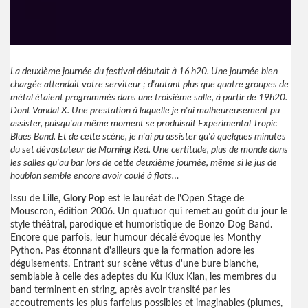
La deuxième journée du festival débutait à 16 h20. Une journée bien
chargée attendait votre serviteur ; d'autant plus que quatre groupes de
métal étaient programmés dans une troisième salle, à partir de 19h20.
Dont Vandal X. Une prestation à laquelle je n'ai malheureusement pu
assister, puisqu'au même moment se produisait Experimental Tropic
Blues Band. Et de cette scène, je n'ai pu assister qu'à quelques minutes
du set dévastateur de Morning Red. Une certitude, plus de monde dans
les salles qu'au bar lors de cette deuxième journée, même si le jus de
houblon semble encore avoir coulé à flots…
Issu de Lille,
Glory Pop
est le lauréat de l'Open Stage de
Mouscron, édition 2006. Un quatuor qui remet au goût du jour le
style théâtral, parodique et humoristique de Bonzo Dog Band.
Encore que parfois, leur humour décalé évoque les Monthy
Python. Pas étonnant d'ailleurs que la formation adore les
déguisements. Entrant sur scène vêtus d'une bure blanche,
semblable à celle des adeptes du Ku Klux Klan, les membres du
band terminent en string, après avoir transité par les
accoutrements les plus farfelus possibles et imaginables (plumes,