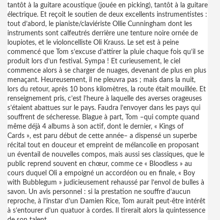
tantôt à la guitare acoustique (jouée en picking), tantôt à la guitare
électrique. Et reçoit le soutien de deux excellents instrumentistes :
tout d’abord, le pianiste/claviériste Ollie Cunningham dont les
instruments sont calfeutrés derrière une tenture noire ornée de
loupiotes, et le violoncelliste Oli Krauss. Le set est à peine
commencé que Tom s’excuse d’attirer la pluie chaque fois qu’il se
produit lors d’un festival. Sympa ! Et curieusement, le ciel
commence alors à se charger de nuages, devenant de plus en plus
menaçant. Heureusement, il ne pleuvra pas ; mais dans la nuit,
lors du retour, après 10 bons kilomètres, la route était mouillée. Et
renseignement pris, c’est l’heure à laquelle des averses orageuses
s’étaient abattues sur le pays. Faudra l’envoyer dans les pays qui
souffrent de sécheresse. Blague à part, Tom –qui compte quand
même déjà 4 albums à son actif, dont le dernier, « Kings of
Cards », est paru début de cette année– a dispensé un superbe
récital tout en douceur et empreint de mélancolie en proposant
un éventail de nouvelles compos, mais aussi ses classiques, que le
public reprend souvent en chœur, comme ce « Bloodless » au
cours duquel Oli a empoigné un accordéon ou en finale, « Boy
with Bubblegum » judicieusement rehaussé par l’envol de bulles à
savon. Un avis personnel : si la prestation ne souffre d’aucun
reproche, à l’instar d’un Damien Rice, Tom aurait peut-être intérêt
à s’entourer d’un quatuor à cordes. Il tirerait alors la quintessence