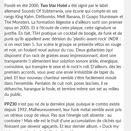
Fondé en été 2000,
Two Star Hotel
a été signé par le label
allemand Sounds Of Subterrania, une écurie qui compte en ses
rangs King Kahn, Dirtbombs, Melt Banana, El Guapo Stuntteam et
The Monsters. La formation liégeoise a d'ailleurs sorti son premier
opus en 2005. Et à l'écoute de cette plaque, cette signature se
justifie. En fait, TSH pratique un cocktail de boogie, de funk et de
punk qu'ils appellent avec dérision du 'plastic-avant-rock' (NDR :
si on veut bien !). Sur scène le groupe se présente vêtus en rouge
et noir, un foulard noué autour du cou. Deux guitaristes (qui
disposent d'un rack de grattes assez impressionnant, dont une
transparente !) alimentent leur solution sonore aride, énergique,
convulsive, qui transpire le sexe et le rock'n roll. D'ailleurs, dès les
premiers accords, vous avez une envie irrésistible de taper du
pied. Et leur nouveau chanteur semble s'être facilement moulé
dans l'ensemble. Pantalon de cuir noir, poses lascives, il se
déhanche, harangue la foule, et termine même son set au milieu
du public.
PPZ30
n'est pas né de la dernière pluie, puisque le combo existe
depuis 1992. Malheureusement, leur funk métal semble avoir pris
un sérieux coup de vieux. Pas que l'énergie soit absente ; au
contraire ! Mais elle est le fruit d'une accumulation de clichés qui
finissent par devenir agaçants. Et leur dernier album, « Duck my