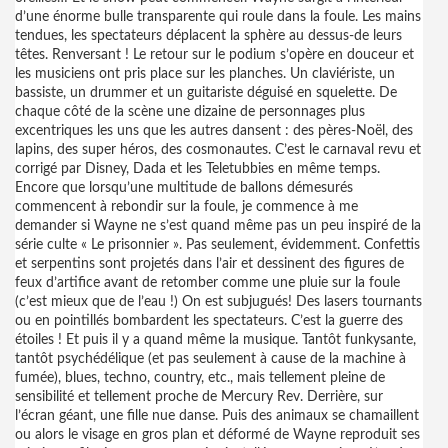
d’une énorme bulle transparente qui roule dans la foule. Les mains
tendues, les spectateurs déplacent la sphère au dessus-de leurs
têtes. Renversant ! Le retour sur le podium s’opère en douceur et
les musiciens ont pris place sur les planches. Un claviériste, un
bassiste, un drummer et un guitariste déguisé en squelette. De
chaque côté de la scène une dizaine de personnages plus
excentriques les uns que les autres dansent : des pères-Noël, des
lapins, des super héros, des cosmonautes. C’est le carnaval revu et
corrigé par Disney, Dada et les Teletubbies en même temps.
Encore que lorsqu’une multitude de ballons démesurés
commencent à rebondir sur la foule, je commence à me
demander si Wayne ne s’est quand même pas un peu inspiré de la
série culte « Le prisonnier ». Pas seulement, évidemment. Confettis
et serpentins sont projetés dans l’air et dessinent des figures de
feux d’artifice avant de retomber comme une pluie sur la foule
(c’est mieux que de l’eau !) On est subjugués! Des lasers tournants
ou en pointillés bombardent les spectateurs. C’est la guerre des
étoiles ! Et puis il y a quand même la musique. Tantôt funkysante,
tantôt psychédélique (et pas seulement à cause de la machine à
fumée), blues, techno, country, etc., mais tellement pleine de
sensibilité et tellement proche de Mercury Rev. Derrière, sur
l’écran géant, une fille nue danse. Puis des animaux se chamaillent
ou alors le visage en gros plan et déformé de Wayne reproduit ses