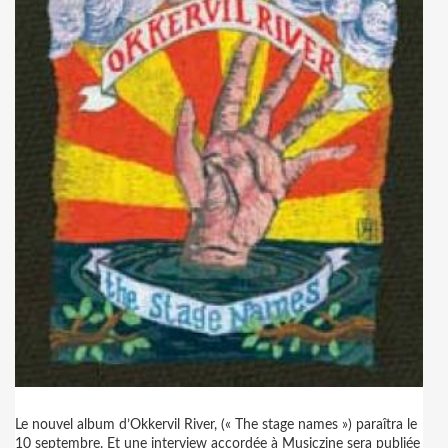
Le nouvel album d’Okkervil River, (« The stage names ») paraîtra le
10 septembre. Et une interview accordée à Musiczine sera publiée