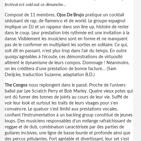
festival est sold out ce dimanche…
Composé de 11 membres,
Ojos De Brujo
pratique un cocktail
séduisant de rap, de flamenco et de world. Le groupe espagnol
implique un DJ et un rappeur dans son line up, histoire de rester
dans le coup. Leur prestation très rythmée est une invitation à la
danse. Visiblement les musiciens sont en forme et ne manquent
pas de le confirmer en multipliant les sorties en solitaire. Ce qui,
soit dit en passant, n’est plus trop dans l’air du temps. En outre
quoiqu’agréables à l’écoute, ces démonstrations de virtuosité
altèrent le dynamisme de leurs compos. Dommage ! Néanmoins,
on les créditera d’une prestation de bonne facture… (Sam
Derijcke, traduction Suzanne, adaptation B.D.)
The Congos
nous replongent dans le passé. Proche de l’univers
balisé par Lee Scratch Perry et Bob Marley. Quatre vieux potes qui
ont dû fumer des tonnes de joints au cours de leur vie. Suffit de
voir leur look et surtout les traits de leurs visages pour s’en
convaincre. Le quatuor s’est limité aux prestations vocales,
confiant l’instrumentation à un backing group constitué de jeunes
loups. Des musiciens responsables d’un mélange rafraîchissant de
reggae et de dub, combinaison caractérisée par des parties de
guitares incisives, une ligne de basse lourde et profonde ainsi que
des percus pétulantes. Fort agréable et divertissant, leur set s’est