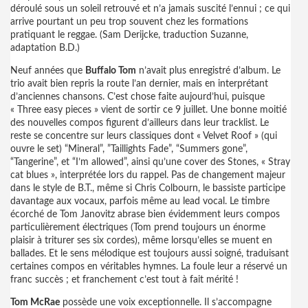
déroulé sous un soleil retrouvé et n’a jamais suscité l’ennui ; ce qui
arrive pourtant un peu trop souvent chez les formations
pratiquant le reggae. (Sam Derijcke, traduction Suzanne,
adaptation B.D.)
Neuf années que
Buffalo Tom
n’avait plus enregistré d’album. Le
trio avait bien repris la route l’an dernier, mais en interprétant
d’anciennes chansons. C’est chose faite aujourd’hui, puisque
« Three easy pieces » vient de sortir ce 9 juillet. Une bonne moitié
des nouvelles compos figurent d’ailleurs dans leur tracklist. Le
reste se concentre sur leurs classiques dont « Velvet Roof » (qui
ouvre le set) “Mineral”, ”Taillights Fade”, “Summers gone”,
“Tangerine”, et “I’m allowed”, ainsi qu’une cover des Stones, « Stray
cat blues », interprétée lors du rappel. Pas de changement majeur
dans le style de B.T., même si Chris Colbourn, le bassiste participe
davantage aux vocaux, parfois même au lead vocal. Le timbre
écorché de Tom Janovitz abrase bien évidemment leurs compos
particulièrement électriques (Tom prend toujours un énorme
plaisir à triturer ses six cordes), même lorsqu’elles se muent en
ballades. Et le sens mélodique est toujours aussi soigné, traduisant
certaines compos en véritables hymnes. La foule leur a réservé un
franc succès ; et franchement c’est tout à fait mérité !
Tom McRae
possède une voix exceptionnelle. Il s’accompagne