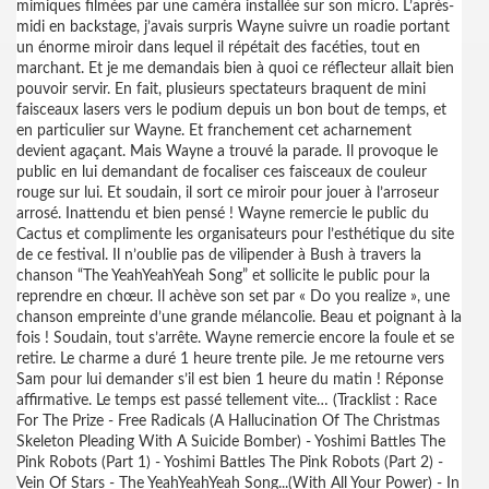
mimiques filmées par une caméra installée sur son micro. L’après-
midi en backstage, j’avais surpris Wayne suivre un roadie portant
un énorme miroir dans lequel il répétait des facéties, tout en
marchant. Et je me demandais bien à quoi ce réflecteur allait bien
pouvoir servir. En fait, plusieurs spectateurs braquent de mini
faisceaux lasers vers le podium depuis un bon bout de temps, et
en particulier sur Wayne. Et franchement cet acharnement
devient agaçant. Mais Wayne a trouvé la parade. Il provoque le
public en lui demandant de focaliser ces faisceaux de couleur
rouge sur lui. Et soudain, il sort ce miroir pour jouer à l’arroseur
arrosé. Inattendu et bien pensé ! Wayne remercie le public du
Cactus et complimente les organisateurs pour l’esthétique du site
de ce festival. Il n’oublie pas de vilipender à Bush à travers la
chanson “The YeahYeahYeah Song” et sollicite le public pour la
reprendre en chœur. Il achève son set par « Do you realize », une
chanson empreinte d’une grande mélancolie. Beau et poignant à la
fois ! Soudain, tout s’arrête. Wayne remercie encore la foule et se
retire. Le charme a duré 1 heure trente pile. Je me retourne vers
Sam pour lui demander s’il est bien 1 heure du matin ! Réponse
affirmative. Le temps est passé tellement vite… (Tracklist : Race
For The Prize - Free Radicals (A Hallucination Of The Christmas
Skeleton Pleading With A Suicide Bomber) - Yos
himi Battles The
Pink Robots (Part 1) - Yoshimi Battles The Pink Robots (Part 2) -
Vein Of Stars - The YeahYeahYeah Song...(With All Your Power) - In