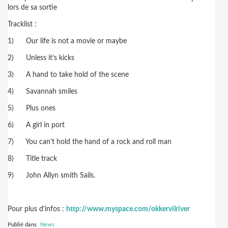
lors de sa sortie
Tracklist :
1)
Our life is not a movie or maybe
2)
Unless it’s kicks
3)
A hand to take hold of the scene
4)
Savannah smiles
5)
Plus ones
6)
A girl in port
7)
You can’t hold the hand of a rock and roll man
8)
Title track
9)
John Allyn smith Sails.
Pour plus d’infos :
http://www.myspace.com/okkervilriver
Publié dans
News