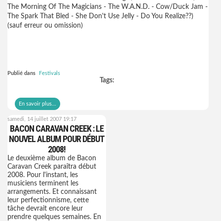
The Morning Of The Magicians - The W.A.N.D. - Cow/Duck Jam -
The Spark That Bled - She Don't Use Jelly - Do You Realize??)
(sauf erreur ou omission)
Publié dans
Festivals
Tags:
En savoir plus...
samedi, 14 juillet 2007 19:17
BACON CARAVAN CREEK : LE
NOUVEL ALBUM POUR DÉBUT
2008!
Le deuxième album de Bacon
Caravan Creek paraîtra début
2008. Pour l'instant, les
musiciens terminent les
arrangements. Et connaissant
leur perfectionnisme, cette
tâche devrait encore leur
prendre quelques semaines. En