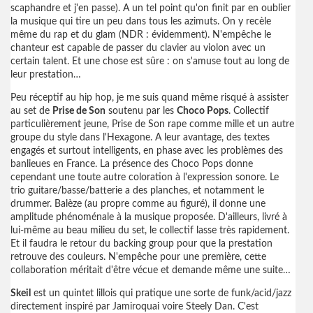
scaphandre et j'en passe). A un tel point qu'on finit par en oublier
la musique qui tire un peu dans tous les azimuts. On y recèle
même du rap et du glam (NDR : évidemment). N'empêche le
chanteur est capable de passer du clavier au violon avec un
certain talent. Et une chose est sûre : on s'amuse tout au long de
leur prestation…
Peu réceptif au hip hop, je me suis quand même risqué à assister
au set de
Prise de Son
soutenu par les
Choco Pops
. Collectif
particulièrement jeune, Prise de Son rape comme mille et un autre
groupe du style dans l'Hexagone. A leur avantage, des textes
engagés et surtout intelligents, en phase avec les problèmes des
banlieues en France. La présence des Choco Pops donne
cependant une toute autre coloration à l'expression sonore. Le
trio guitare/basse/batterie a des planches, et notamment le
drummer. Balèze (au propre comme au figuré), il donne une
amplitude phénoménale à la musique proposée. D'ailleurs, livré à
lui-même au beau milieu du set, le collectif lasse très rapidement.
Et il faudra le retour du backing group pour que la prestation
retrouve des couleurs. N'empêche pour une première, cette
collaboration méritait d'être vécue et demande même une suite…
Skeil
est un quintet lillois qui pratique une sorte de funk/acid/jazz
directement inspiré par Jamiroquai voire Steely Dan. C'est