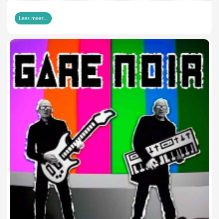
coproducer Robin Barbour (Machine X). Leuke namen zo bij
elkaar.
Lees meer...
En de eerste track zou met zijn licht provocerende lyrics en
catchy synthrock zo meteen op een Lords of Acid-album
kunnen staan. En dat is waarschijnlijk een beetje de
bedoeling: tonen dat de dames niet zomaar een inwisselbaar
poppetje zijn, maar dat ze effectief een song kunnen dragen
en producen. Als dat de bedoeling was, dan is dit project al
geslaagd met deze single. Maar ik hoop dat er meer in zit. Een
volledig album zou leuk zijn. En een tournee, waarom niet.
Deze wereld heeft zeker nog wat meer acid nodig.
https://www.youtube.com/watch?v=MeAFfv-31j4