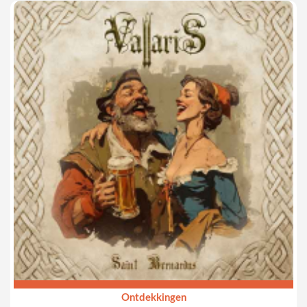
Als Gare Noir hebben Sam en Frits iets moois gemaakt. Niet
elke track van hun debuutalbum klinkt knisperend fris, wel
krijgen we een vertrouwde sound die altijd weet te
charmeren. De som is meer dan de wiskundige optelsom van
de individuen en dat is op zich al een goed teken. Inzake
songopbouw en productie hebben ze alles prima voor elkaar,
daar bij Gare Noir.
De reeds uitgebrachte singles zijn die tracks van het album
die boven het maaiveld uitkomen: “Crossfire of Lies”, “Lost in
the System”, “Dark Desire” en “Never Break”, maar er zitten
nog meer parels in deze schatkist van een album. Het album
beslaat het hele speelveld van de synthwave, van donkere en
dreigende retro postpunk en EBM tot dansbare en eerder
lichtvoetige, tijdloze pop.
Er schuilt veel métier achter deze songs en dat is in tijden van
hapklare AI-synthwave een verademing. Dat ze het ook live
kunnen waarmaken sterkt ons vertrouwen, met dan een extra
bandlid (labelbaas Luc Waegeman) toegevoegd aan het duo.
Het verleden van Sam en Frits in allerlei bands en zijprojecten
maakt dat ze hier misschien net iets makkelijker als
authentieke songschrijvers op de voorgrond kunnen treden
om hun ideeën uit te werken en te laten samensmelten. Hoe
hun rolverdeling in Gare Noir precies in elkaar zit, dat zullen
Ontdekkingen
we binnenkort vast te horen krijgen in allerlei interviews,