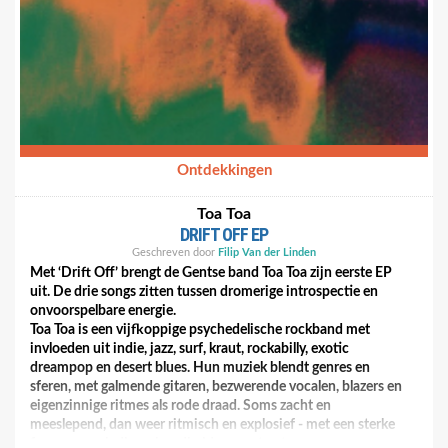
Ontdekkingen
Toa Toa
DRIFT OFF EP
Geschreven door
Filip Van der Linden
Met ‘Drift Off’ brengt de Gentse band Toa Toa zijn eerste EP
uit. De drie songs zitten tussen dromerige introspectie en
onvoorspelbare energie.
Toa Toa is een vijfkoppige psychedelische rockband met
invloeden uit indie, jazz, surf, kraut, rockabilly, exotic
dreampop en desert blues. Hun muziek blendt genres en
sferen, met galmende gitaren, bezwerende vocalen, blazers en
eigenzinnige ritmes als rode draad. Soms zacht en
meeslepend, dan weer ritmisch en explosief - met een sterke
focus op melodie, gelaagdheid en contrast.