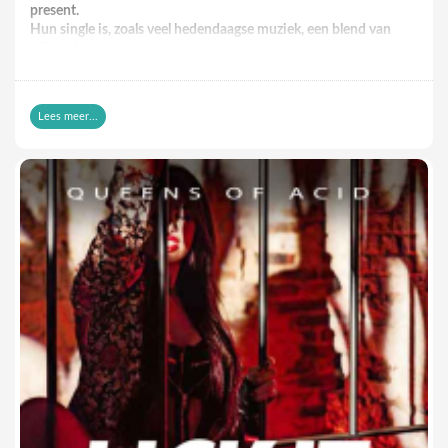
present.
Hun single is, zoals veel hedendaagse muziek, een blend van
stijlen: je hoort er rock, indie en nog wel wat andere
elementen uit verschillende genres in doorklinken. Zangeres
Kyleen heeft een stem waar ze vele kanten mee uit kan: ze
klinkt warm, ze kan uithalen en haar stem bezit voldoende
Lees meer...
body om live indruk te maken. We horen een mooi
uitgebalanceerde sound. Een rock/pop nummer dat radio
vriendelijk is maar genoeg rockt om live gensters te slaan. Ik
denk dan een beetje richting Krezip, Anouk etc…
Storm - song and lyrics by Honey Rebel | Spotify
Fijne single in elk geval.