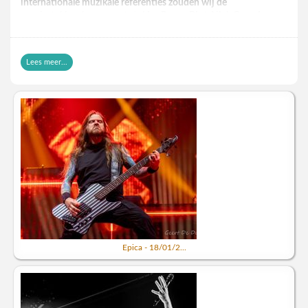
internationale muzikale referenties zouden wij de
puzzlestukken leggen met stukjes Reena Riot, Nick Cave, Le
Butcherettes, Usi Es, Faun, The Girl Who Cried Wolf, Kristin
Hersch en Rudolf Hecke’s God=Dog.
Het klinkt bezwerend, ritualistisch, kwestbaar en
Lees meer...
zuiverend/louterend. Zowel muzikaal als thematisch kan
Selma mij hiermee uitdagen. Op dit album gebeurt iets, de
spanning is voelbaar aanwezig en wordt als een extra bandlid
geïntegreerd in de sound. Het is wel een heel ernstig album
geworden, met weinig tijd en plaats voor frivoliteit of
bijvoorbeeld passionele sensualiteit. Maar daar is niks mee.
Ernst verdient zeker een plaats in de muziek.
De drie nummers op ‘In The Boy’s Room’ die mij het meest
uitdaagden, zijn “Pinky Swear”, “Wandering Womb” en “Set
Fire”. Dit is een band die we zeker eens live aan het werk
willen zien in Vlaanderen.
https://www.youtube.com/watch?v=J-oWvhb49f0
Epica - 18/01/2...