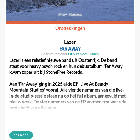
Ontdekkingen
Lazer
FAR AWAY
Geschreven door
Filip Van der Linden
Lazer is een relatief nieuwe band uit Oostenrijk. De band
staat voor heavy psych rock en hun debuutalbum ‘Far Away’
kwam zopas uit bij StoneFree Records.
Aan ‘Far Away’ ging in 2025 al de EP ‘Live At Beardy
Mountain Studios’ vooraf. Alle vier de nummers van die live-
in-de-studio-sessie staan nu op het full album, aangevuld met
nieuw werk. De vier nummers van de EP vormen trouwens de
beste helft van dit album.
Lazer is een prima band die een massieve groove kan
neerzetten en die heavy psych grotendeels brengt volgens het
boekje. Er zijn wat uitstapjes naar de prog en naar de bluesy
retrorock en af en toe hoor ik wat stoner-invloeden. Een paar
Lees meer...
songs hebben een gloomy kantje. Die komt dan vooral van