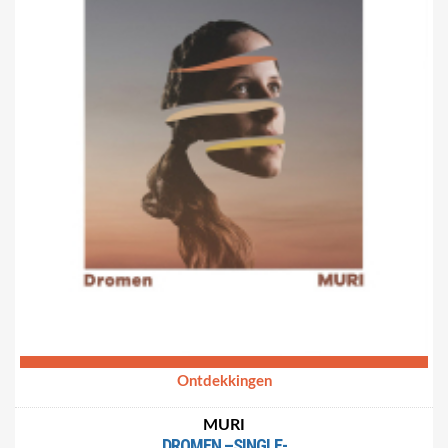
release krijgen. Tegen het einde van de zomer moet dan het
album ‘LFG’ uitkomen.
https://www.youtube.com/watch?v=TaxYiZK6woI
https://www.youtube.com/watch?v=siGoiMzv0oE
Ontdekkingen
MURI
DROMEN –SINGLE-