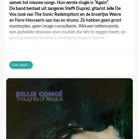
samen tot nieuwe songs. Hun eerste single is “Again”.
De band bestaat uit zangeres Steffi Duprez, gitarist Jelle De
Vos (ook van The Sonic Redemption) en de broertjes Warre
en Ferre Heyvaerts aan bas en drums. Ze hebben geen groot
masterplan, geen image consultants. Wel een oefenruimte,
een gedeelde obsessie voor muziek die iets te zeggen heeft, en
genoeg energie om iets in beweging te gaan zetten.
Ze hebben inmiddels hun eerste liveoptreden achter de rug.
De invloeden komen uit hardrock, stoner, punk, rock en
postpunk. Hun puike debuutsingle “Again” gaat over de
kracht die je voelt als je stopt met uitleggen en gewoon
Lees meer...
doorzet. Rauw, direct en zonder omwegen. We horen een
degelijke songstructuur, goede muzikanten en bakken energie.
En de productie is prima.
Diva Duke is een bandje dat we binnenkort eens in een club
willen zien.
https://www.youtube.com/watch?v=ARRl0ULhqro