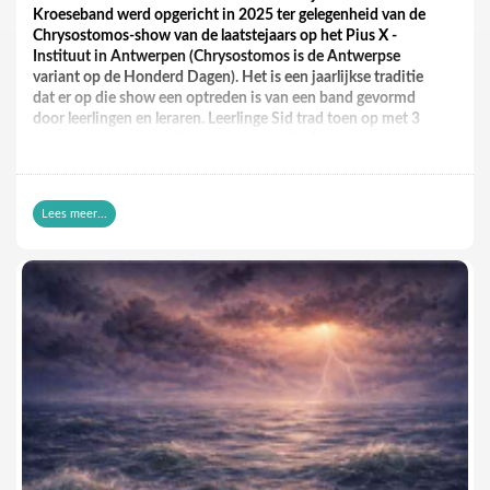
Kroeseband werd opgericht in 2025 ter gelegenheid van de
Chrysostomos-show van de laatstejaars op het Pius X -
Instituut in Antwerpen (Chrysostomos is de Antwerpse
variant op de Honderd Dagen). Het is een jaarlijkse traditie
dat er op die show een optreden is van een band gevormd
door leerlingen en leraren. Leerlinge Sid trad toen op met 3
leraren: Jan (drum), Michiel (gitaar) en Stefan (bas). Het
optreden viel zodanig in de smaak dat er besloten werd om in
te schrijven voor de preselecties van het Eurofusie
Songfestival in Kruibeke. Ook hier wist de band het publiek
Lees meer...
en de jury te overtuigen. Er volgden meer optredens – met
covers van The White Stripes en The Clash – en een
naamsverandering in LuSid.
Sinds dit jaar worden de zaken met nog wat meer ambitie
aangepakt en er kwamen al twee digitale singles uit: “Stella”
en “Like A Sulky Girl”. Muzikaal en als geheel doet deze band
mij wat denken aan de indierock uit de jaren ’90. Denk aan
Juliana Hatfield, Eden, early Throwing Muses en heel wat
bandjes die toen op het 4AD-label zaten. Sterke composities
en goed ingezongen met een zweem van treurende dreampop
en mysterie.
En, wat goed is voor een beginnende band, hiermee kunnen
ze nog alle kanten uit. Bijvoorbeeld meer naar de noiserock, of