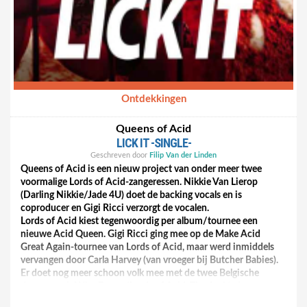
Ontdekkingen
Queens of Acid
LICK IT -SINGLE-
Geschreven door
Filip Van der Linden
Queens of Acid is een nieuw project van onder meer twee
voormalige Lords of Acid-zangeressen. Nikkie Van Lierop
(Darling Nikkie/Jade 4U) doet de backing vocals en is
coproducer en Gigi Ricci verzorgt de vocalen.
Lords of Acid kiest tegenwoordig per album/tournee een
nieuwe Acid Queen. Gigi Ricci ging mee op de Make Acid
Great Again-tournee van Lords of Acid, maar werd inmiddels
vervangen door Carla Harvey (van vroeger bij Butcher Babies).
Er doet nog meer schoon volk mee met de twee Belgische
dames, zoals Wim Daans (Lords of Acid, The Arch), de
Spaanse gitariste Patri Grief (Pirate Queen, Norwald) en