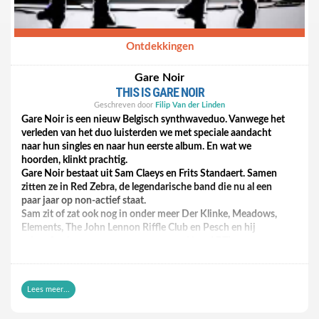
Ontdekkingen
Gare Noir
THIS IS GARE NOIR
Geschreven door
Filip Van der Linden
Gare Noir is een nieuw Belgisch synthwaveduo. Vanwege het
verleden van het duo luisterden we met speciale aandacht
naar hun singles en naar hun eerste album. En wat we
hoorden, klinkt prachtig.
Gare Noir bestaat uit Sam Claeys en Frits Standaert. Samen
zitten ze in Red Zebra, de legendarische band die nu al een
paar jaar op non-actief staat.
Sam zit of zat ook nog in onder meer Der Klinke, Meadows,
Elements, The John Lennon Riffle Club en Pesch en hij
schreef onlangs nog een song voor rockband BTL.
Frits kan je kennen als de helft van Oorpool en van The Boy
Wonders, Durango en Zeker Weten. Dat zijn allemaal heel
interessante bandnamen om te droppen, maar de ervaring
Lees meer...
leert dat een mooi curriculum niet altijd een automatische
garantie is op goede muziek.