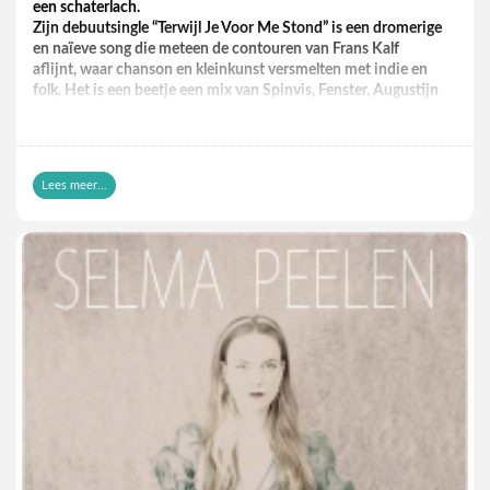
een schaterlach.
Zijn debuutsingle “Terwijl Je Voor Me Stond” is een dromerige
en naïeve song die meteen de contouren van Frans Kalf
aflijnt, waar chanson en kleinkunst versmelten met indie en
folk. Het is een beetje een mix van Spinvis, Fenster, Augustijn
en Guido Belcanto.
Dit voorjaar is Frans Kalf veelvuldig te zien in Vlaanderen en
Nederland, en gaat hij op tour met mooi volk als Dressed Like
Boys, Kaat Van Stralen en Johannes Is Zijn Naam.
Lees meer...
https://www.youtube.com/watch?v=EgTa9JY5g0w
Live 2025
Yevgueni – Mooie backcatalogue van 25 kaarsjes