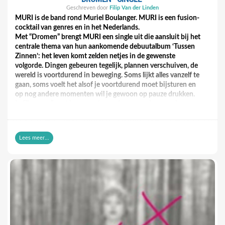
Geschreven door
Filip Van der Linden
MURI is de band rond Muriel Boulanger. MURI is een fusion-
cocktail van genres en in het Nederlands.
Met “Dromen” brengt MURI een single uit die aansluit bij het
centrale thema van hun aankomende debuutalbum ‘Tussen
Zinnen’: het leven komt zelden netjes in de gewenste
volgorde. Dingen gebeuren tegelijk, plannen verschuiven, de
wereld is voortdurend in beweging. Soms lijkt alles vanzelf te
gaan, soms voelt het alsof je voortdurend moet bijsturen en
op nog andere momenten wil je gewoon op pauze drukken.
In “Dromen” gaat het over de vandaag overal aanwezige
afleiding. Aandacht wordt versnipperd en wat echt belangrijk
is, raakt ondergesneeuwd. De tekst cirkelt rond een
eenvoudige en tegelijk herkenbare vraag: waarom doe ik wat
Lees meer...
ik doe, en doet het er eigenlijk toe?
Zowel het thema van de single als dat van het album zijn
mooie en uitdagende onderwerpen, maar niet voor de hand
liggend om er muzikaal iets mee te doen. En al zeker niet in
het Nederlands. Als je vragen van een dergelijk niveau
opwerpt, heb je als luisteraar graag een antwoord of een begin
van een antwoord, terwijl dat op deze single helemaal open
blijft. Met de strijkersarrangementen erbij wordt de lat door
MURI nog hoger gelegd. En dan zit er nog een soort