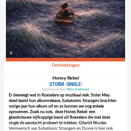
meer naar een Beth Gibbons of SX, of naar een Lana Del Rey-
sound. Als deze band de tijd neemt om te groeien en een
eigen geluid te vinden, dan kan dit wel iets moois worden.
https://www.youtube.com/watch?v=2ogYp4N4vs8
Ontdekkingen
Honey Rebel
STORM -SINGLE-
Geschreven door
Wim Guillemyn
Er beweegt wat in Roeselare op muzikaal vlak. Sister May
deed laatst hun albumrelease, Subatomic Strangers brachten
vorige jaar hun album uit en zo kunnen we nog enkele
opnoemen. Zoals nu ook, deze Honey Rebel: een
gloednieuwe vijfkoppige band uit Roeselare die met deze
single de aandacht probeert te trekken. Gitarist Nicolas
Vermeersch van Subatomic Strangers en Duvve is hier ook