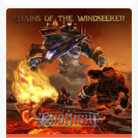
zangeres Tanja – Aunty – Peinsipp. Meestal zingt ze gewoon
krachtig, helder en klassiek, met veel soul erin, maar bij
momenten haalt ze snerend en schreeuwend uit.
Een dubbeltje met twee kanten, die Aunty. Ze heeft naast
Lazer overigens een solo-carrière in de neo-soul. De vocale en
muzikale afwisseling tussen ingehouden atmosferisch, catchy
rockend en rauw maakt dat ‘Far Away’ een heel
onderhoudend en gevarieerd album is geworden.
De band zelf bakent inzake referenties zijn terrein af met
Elder, Mars Red Sky en Weedpecker. Zelf zou ik daar nog een
paar andere richtingswijzers aan toevoegen, zoals Lurch,
Frayle, Mould, LA Witch, Willow Child, Tess Parks, Witchrot,
Nighthawker, Fuzzard, …
Mijn favoriete tracks van dit album zijn “Can’t Speak”, “Sheeps
In Clothes” en “Can’t Resist”. Na het beluisteren van ‘Far Away’
als album en ik vooral benieuwd hoe deze band hierna voort
zal evolueren.
De (eerste) reeks concerten voor de promotie van dit album
heeft enkel haltes in Oostenrijk, Duitsland en Italië. Dat
Vlaanderen daar niet bij hoort, is wel jammer, want deze band
heeft een prima live-reputatie opgebouwd als support voor
bekendere bands die in Wenen/Oostenrijk komen spelen.