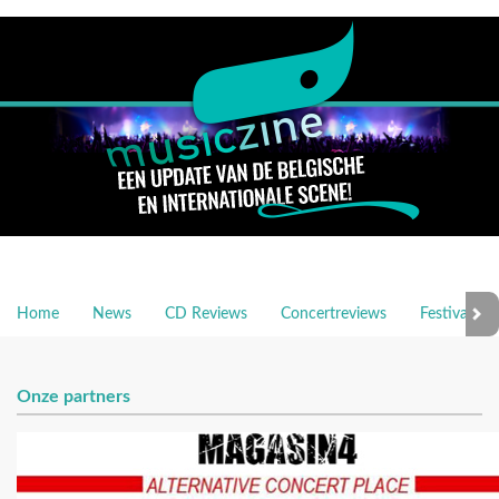
Home
News
CD Reviews
Concertreviews
Festivalrev
Onze partners