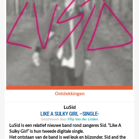
handpan/steeldrum-geluid in het ritme (ik kan het niet beter
omschrijven) dat we in de jaren ’70 en ’80 als lichtvoetig
exotisch bestempelden, maar waar ik hier geen verbinding
mee voel tot de thematiek.
Deze “Dromen” gaat op heel wat punten mooi over de lat die
ze zelf hoog gelegd hebben. Op een paar puntjes gaan ze daar
niet over, maar deze durvers verdienen alvast enthousiast
applaus.
Dromen - song and lyrics by Muri | Spotify
Ontdekkingen
LuSid
LIKE A SULKY GIRL –SINGLE-
Geschreven door
Filip Van der Linden
LuSid is een relatief nieuwe band rond zangeres Sid. “Like A
Sulky Girl” is hun tweede digitale single.
Het ontstaan van de band is wel leuk en bijzonder. Sid and the