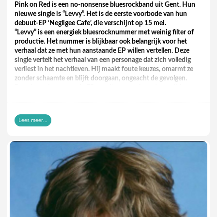
Pink on Red is een no-nonsense bluesrockband uit Gent. Hun
nieuwe single is “Levvy”. Het is de eerste voorbode van hun
debuut-EP ‘Negligee Cafe’, die verschijnt op 15 mei.
“Levvy” is een energiek bluesrocknummer met weinig filter of
productie. Het nummer is blijkbaar ook belangrijk voor het
verhaal dat ze met hun aanstaande EP willen vertellen. Deze
single vertelt het verhaal van een personage dat zich volledig
verliest in het nachtleven. Hij maakt foute keuzes, omarmt ze
zonder schaamte en blijft doorgaan, ongeacht de gevolgen.
De releaseshow voor de EP wordt georganiseerd op vrijdag
12 juni in Trefpunt in Gent. Troubled Water speelt die avond
als support.
Lees meer...
https://www.youtube.com/watch?v=bFZ62Se2ZGE