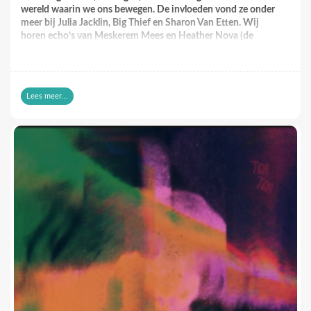
wereld waarin we ons bewegen. De invloeden vond ze onder
meer bij Julia Jacklin, Big Thief en Sharon Van Etten. Wij
horen echo’s van Meskerem Mees en Heather Nova (de
luchtige verpakking), Joni Mtchell (de ernst van de lyrics) en
This Mortal Coil (de donkere ondertoon).
Deze “Thoughts of Jessica” is de eerste single van de debuut-
Lees meer...
EP die volgende winter verschijnt. Als daar nog een paar
pareltjes als deze single op staan, wordt dat een EP om hard
naar uit te kijken.
https://www.youtube.com/watch?v=GxX6jQk8aCM