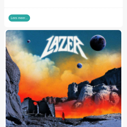
De EP omvat drie tracks: “Western” (met een surf-americana-
touch en met Jon Birdsong die meedoet), “Drag Me Home”
Lees meer...
(met een spaghetti-western-vibe) en “Interesting Idea For a
Song” (loungy impro met een leuke exotisch-experimentele
gitaar-eruptie). Mij doet het allemaal een beetje denken aan
Momoyo of Lip Service. De songs gaan over verbondenheid,
verwondering, houvast verliezen en jezelf heruitvinden.
Elk nummer heeft een eigen karakter, maar toch vormen ze op
een bepaalde manier een geheel. De dreampop-vocalen zijn
een beetje de gemene deler in het verhaal: ze zorgen voor een
rake sfeerzetting en houden alles wat mysterieus. Er is nog
veel wit op het blad dat de luisteraar zelf kan invullen.
‘Drift Off’ brengt een leuke, lentefrisse en intrigerende
muzikale mix. Hier wil ik meer van horen, alleen al om te
weten wat het volgende hoofdstuk zal zijn van Toa Toa.