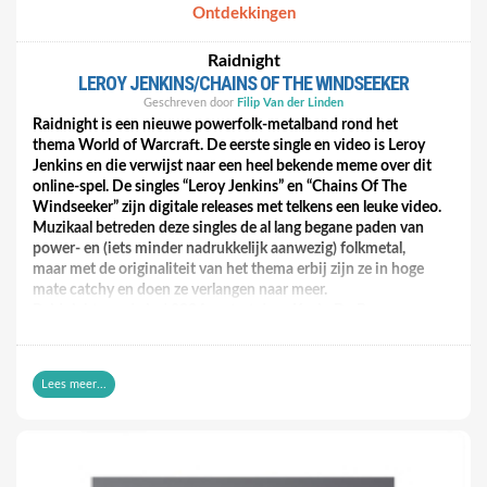
Ontdekkingen
https://www.youtube.com/watch?v=q6WmKEDIfs0
Raidnight
LEROY JENKINS/CHAINS OF THE WINDSEEKER
Geschreven door
Filip Van der Linden
Raidnight is een nieuwe powerfolk-metalband rond het
thema World of Warcraft. De eerste single en video is Leroy
Jenkins en die verwijst naar een heel bekende meme over dit
online-spel. De singles “Leroy Jenkins” en “Chains Of The
Windseeker” zijn digitale releases met telkens een leuke video.
Muzikaal betreden deze singles de al lang begane paden van
power- en (iets minder nadrukkelijk aanwezig) folkmetal,
maar met de originaliteit van het thema erbij zijn ze in hoge
mate catchy en doen ze verlangen naar meer.
Raidnight werd eind 2024 gestart door Kevin De Brauwer
(gitarist geweest bij Painted Scars, Heavenqueen en Circle
Unbroken en nu bij Anna KiAra) die de nummers schrijft en
inzingt en als producer optreedt. Vorig jaar nam hij een eerste
Lees meer...
demo op en omdat die een goede respons kreeg, ging hij door
met dit project. Raidnight is ook een live-band en zoekt nog
een nieuwe bassist om later dit jaar een paar try outs te spelen
en daarna nog meer concerten te doen.
Raidnight heeft al een aantal singles klaar die binnenkort hun