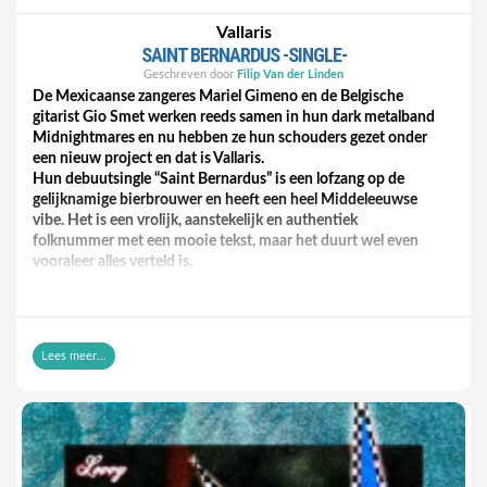
maar Sam doet hier mooie dingen als zanger.
Vallaris
Dit is een heel gevarieerd en heel leuk album van een
SAINT BERNARDUS -SINGLE-
interessant duo. Dit mag wat ons betreft nog even doorgaan
en zelfs zijn plaats opeisen zodra hun ‘andere’ band opnieuw
Geschreven door
Filip Van der Linden
op de sporen staat.
De Mexicaanse zangeres Mariel Gimeno en de Belgische
https://youtu.be/GdgsFmd7fJU
gitarist Gio Smet werken reeds samen in hun dark metalband
https://youtu.be/nLPPUnAw2dk
Midnightmares en nu hebben ze hun schouders gezet onder
https://youtu.be/eR3coTLTH08
een nieuw project en dat is Vallaris.
Hun debuutsingle “Saint Bernardus” is een lofzang op de
gelijknamige bierbrouwer en heeft een heel Middeleeuwse
vibe. Het is een vrolijk, aanstekelijk en authentiek
folknummer met een mooie tekst, maar het duurt wel even
vooraleer alles verteld is.
Benieuwd of hier een EP of een full album op volgt. Er staat
inmiddels een eerste concert van Vallaris op de agenda, op 21
maart in The Roxy in Herentals.
Lees meer...
Folk/World
Saint Bernardus -single-
https://www.youtube.com/watch?v=op5sUBLkXH8&t=299s