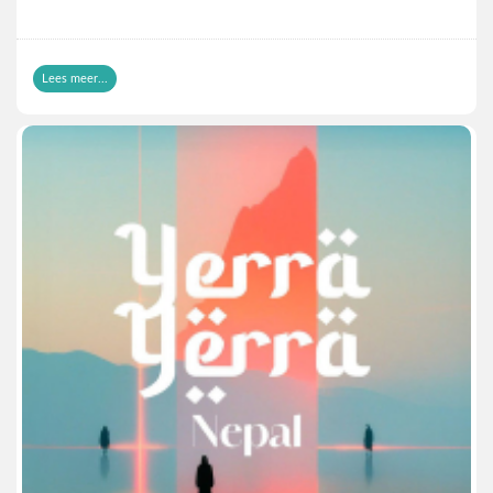
maakten van Lézard één van de hipste bands van West-
Europa. De vierde single in de aanloop naar hopelijk een full
album gaat verder op dat elan.
“How Does It Feel” is ook al tegendraads dansbaar en über-
Lees meer...
catchy. Het is niet voor niets dat België al te klein is voor
Lézard. Dit is internationale klasse.
https://www.youtube.com/watch?v=O4g-BHdvhyI