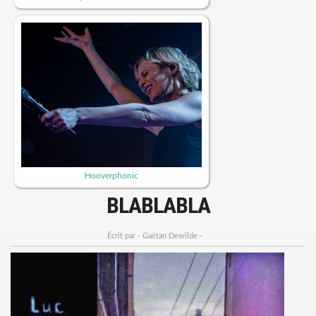
Hooverphonic
BLABLABLA
Écrit par - Gaëtan Dewilde -