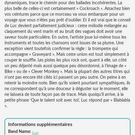
dynamiques, trace le chemin pour des ballades incohérentes. La
plus belle de celles-ci est certainement « Cockroach ». Attachez bien
vos ceintures parce que ce morceau va vous embarquer pour un
voyage que vous n’êtes pas prêt d’oublier. Et il est vrai que le conseil
de Luc devient parfaitement judicieux : cette mélodie mélangée au
claquement du vent marin et au bruit des vagues doit avoir une
saveur toute particulière. En outre, l’artiste joue lui-même tous les
instruments et toutes les chansons sont issues de sa plume. Une
exception vient toutefois confirmer la règle : la trompette qui
accompagne « Graveyard ». Mais cette union est tout simplement à
couper le souffle. Les pistes les plus rock ont, quant à elle, un côté
un peu déjanté mais aussi quelque peu désordonné, à l’image de «
Bike » ou de « Clever Monkey ». Mais la plupart des autres titres qui
n’ont pas encore été cités ici passent un peu outre. On peine à en
retenir la moindre note. Bien qu’ils soient pourtant sympathiques, ils
ne correspondent qu’à une douceur à déguster sur le moment, elle
ne laissera de toute façon pas de trace. Mais quoiqu’il arrive, à la
petite phrase ‘Que le talent soit avec toi’, Luc répond par « Blablabla
».
Informations supplémentaires
Band Name:
Luc