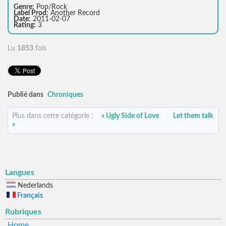
Genre:
Pop/Rock
Label Prod:
Another Record
Date:
2011-02-07
Rating:
3
Lu
1853
fois
Publié dans
Chroniques
Plus dans cette catégorie :
« Ugly Side of Love
Let them talk
»
Langues
Nederlands
Français
Rubriques
Home