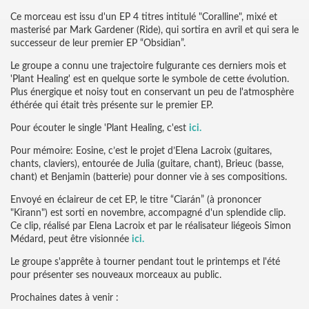
Ce morceau est issu d'un EP 4 titres intitulé "Coralline", mixé et
masterisé par Mark Gardener (Ride), qui sortira en avril et qui sera le
successeur de leur premier EP “Obsidian”.
Le groupe a connu une trajectoire fulgurante ces derniers mois et
'Plant Healing' est en quelque sorte le symbole de cette évolution.
Plus énergique et noisy tout en conservant un peu de l'atmosphère
éthérée qui était très présente sur le premier EP.
Pour écouter le single 'Plant Healing, c'est
ici.
Pour mémoire: Eosine, c’est le projet d’Elena Lacroix (guitares,
chants, claviers), entourée de Julia (guitare, chant), Brieuc (basse,
chant) et Benjamin (batterie) pour donner vie à ses compositions.
Envoyé en éclaireur de cet EP, le titre “Ciarán” (à prononcer
"Kirann") est sorti en novembre, accompagné d'un splendide clip.
Ce clip, réalisé par Elena Lacroix et par le réalisateur liégeois Simon
Médard, peut être visionnée
ici.
Le groupe s'apprête à tourner pendant tout le printemps et l'été
pour présenter ses nouveaux morceaux au public.
Prochaines dates à venir :