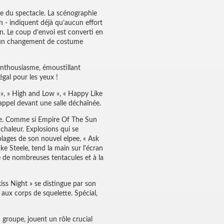
ie du spectacle. La scénographie
 - indiquent déjà qu’aucun effort
n. Le coup d’envoi est converti en
ar un changement de costume
 enthousiasme, émoustillant
gal pour les yeux !
 », » High and Low », « Happy Like
rappel devant une salle déchaînée.
acle. Comme si Empire Of The Sun
 chaleur. Explosions qui se
plages de son nouvel elpee, « Ask
uke Steele, tend la main sur l'écran
e de nombreuses tentacules et à la
iss Night » se distingue par son
 aux corps de squelette. Spécial,
u groupe, jouent un rôle crucial