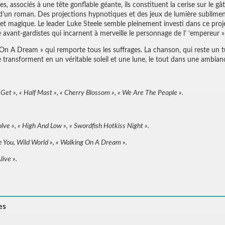
, associés à une tête gonflable géante, ils constituent la cerise sur le g
 d’un roman. Des projections hypnotiques et des jeux de lumière sublime
et magique. Le leader Luke Steele semble pleinement investi dans ce projet
avant-gardistes qui incarnent à merveille le personnage de l’ ‘empereur »
ng On A Dream » qui remporte tous les suffrages. La chanson, qui reste u
e transforment en un véritable soleil et une lune, le tout dans une ambian
u Get », « Half Mast », « Cherry Blossom », « We Are The People ».
lve », « High And Low », « Swordfish Hotkiss Night ».
e You, Wild World », « Walking On A Dream ».
live ».
es