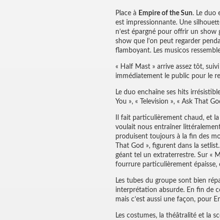
Place à
Empire of the Sun
. Le duo 
est impressionnante. Une silhouet
n’est épargné pour offrir un show 
show que l’on peut regarder penda
flamboyant. Les musicos ressemblent
« Half Mast » arrive assez tôt, sui
immédiatement le public pour le re
Le duo enchaîne ses hits irrésisti
You », « Television », « Ask That G
Il fait particulièrement chaud, et
voulait nous entraîner littéralemen
produisent toujours à la fin des m
That God », figurent dans la setlist
géant tel un extraterrestre. Sur «
fourrure particulièrement épaisse
Les tubes du groupe sont bien répa
interprétation absurde. En fin de c
mais c’est aussi une façon, pour E
Les costumes, la théâtralité et la s