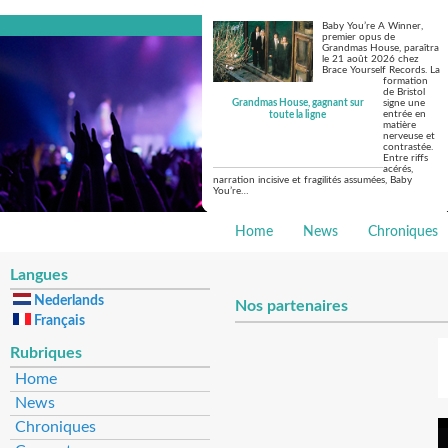
Baby You’re A Winner,
premier opus de
Grandmas House, paraîtra
le 21 août 2026 chez
Brace Yourself Records. La
formation
de Bristol
Grandmas House, gagnant sur
signe une
entrée en
toute la ligne
matière
nerveuse et
contrastée.
Entre riffs
acérés,
narration incisive et fragilités assumées, Baby
You’re…
Home
News
Chroniques
Langues
Nederlands
Nos partenaires
Français
Rubriques
Home
News
Chroniques