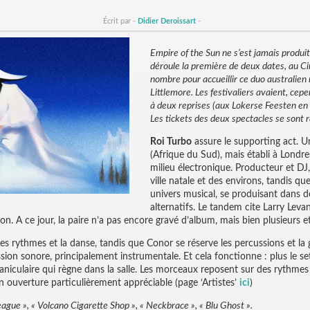
Écrit par -
Didier Deroissart
-
Empire of the Sun ne s’est jamais produit 
déroule la première de deux dates, au Ci
nombre pour accueillir ce duo australien
Littlemore. Les festivaliers avaient, cepe
à deux reprises (aux Lokerse Feesten e
Les tickets des deux spectacles se sont 
Roi Turbo
assure le supporting act. U
(Afrique du Sud), mais établi à Londr
milieu électronique. Producteur et DJ,
ville natale et des environs, tandis q
univers musical, se produisant dans 
alternatifs. Le tandem cite Larry Leva
. A ce jour, la paire n’a pas encore gravé d’album, mais bien plusieurs e
es rythmes et la danse, tandis que Conor se réserve les percussions et la 
ion sonore, principalement instrumentale. Et cela fonctionne : plus le set
aniculaire qui règne dans la salle. Les morceaux reposent sur des rythmes 
n ouverture particulièrement appréciable (page ‘Artistes’
ici
)
ague », « Volcano Cigarette Shop », « Neckbrace », « Blu Ghost ».