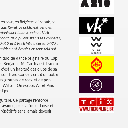
en salle, en Belgique, et ce soir, se
rque Royal. Le public est venu en
 réunissant Luke Steele et Nick
ndant, déjà pu assister à ses concerts,
n 2012 et à Rock Werchter en 2022).
rapidement écoulés et sont sold out.
n duo de dance originaire du Cap
es. Benjamin McCarthy est issu du
 c’est un habitué des clubs de sa
ue son frère Conor vient d’un autre
des groupes de rock et de pop
n, William Onyeabor, Air et Pino
t Eps.
guitare. Ce partage renforce
 avance, plus la foule danse et
répétitifs sans jamais devenir