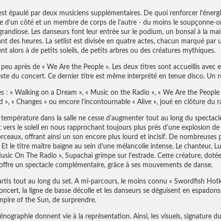
est épaulé par deux musiciens supplémentaires. De quoi renforcer l’énerg
te d’un côté et un membre de corps de l’autre - du moins le soupçonne-on
grandiose. Les danseurs font leur entrée sur le podium, un bonsaï à la mai
nt des heures. La setlist est divisée en quatre actes, chacun marqué p
 alors à de petits soleils, de petits arbres ou des créatures mythiques.
vi peu après de « We Are the People ». Les deux titres sont accueillis avec
ste du concert. Ce dernier titre est même interprété en tenue disco. Un ré
bles : « Walking on a Dream », « Music on the Radio », « We Are the People
od », « Changes » ou encore l’incontournable « Alive », joué en clôture du 
 la température dans la salle ne cesse d'augmenter tout au long du spect
t vers le soleil en nous rapprochant toujours plus près d'une explosion de
orceaux, offrant ainsi un son encore plus lourd et incisif. De nombreuses 
. Et le titre maître baigne au sein d’une mélancolie intense. Le chanteur, L
 Music On The Radio », Supachai grimpe sur l’estrade. Cette créature, doté
, offre un spectacle complémentaire, grâce à ses mouvements de danse.
rtis tout au long du set. A mi-parcours, le moins connu « Swordfish Hotk
oncert, la ligne de basse décolle et les danseurs se déguisent en espadons
mpire of the Sun, de surprendre.
cénographie donnent vie à la représentation. Ainsi, les visuels, signature d