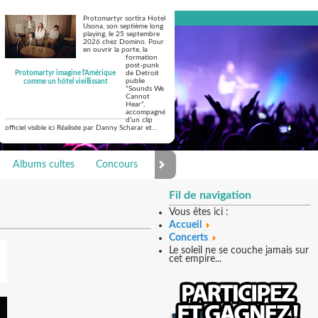
Protomartyr sortira Hotel
Usona, son septième long
playing, le 25 septembre
2026 chez Domino. Pour
en ouvrir la porte, la
formation
post-punk
Protomartyr imagine l'Amérique
de Detroit
publie
comme un hôtel vieillissant
“Sounds We
Cannot
Hear”,
accompagné
d’un clip
officiel visible ici Réalisée par Danny Scharar et…
Albums cultes
Concours
Photo Galerie
Fil de navigation
Vous êtes ici :
Accueil
Concerts
Le soleil ne se couche jamais sur
cet empire...