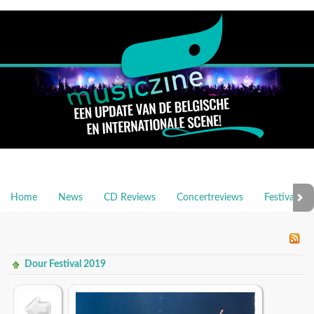
Home
News
CD Reviews
Concertreviews
Festivalrev
Dour Festival 2019