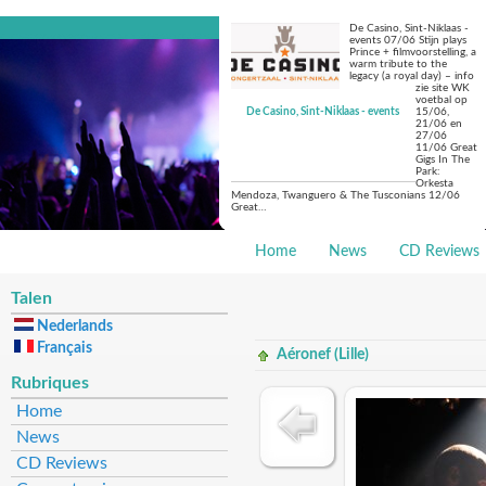
De Casino, Sint-Niklaas -
events 07/06 Stijn plays
Prince + filmvoorstelling, a
warm tribute to the
legacy (a royal day) – info
zie site WK
voetbal op
De Casino, Sint-Niklaas - events
15/06,
21/06 en
27/06
11/06 Great
Gigs In The
Park:
Orkesta
Mendoza, Twanguero & The Tusconians 12/06
Great…
Home
News
CD Reviews
Talen
Nederlands
Français
Aéronef (Lille)
Rubriques
Home
News
CD Reviews