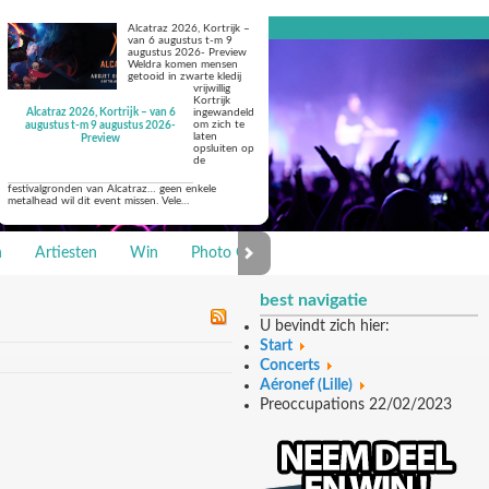
Alcatraz 2026, Kortrijk –
van 6 augustus t-m 9
augustus 2026- Preview
Weldra komen mensen
getooid in zwarte kledij
vrijwillig
Kortrijk
Alcatraz 2026, Kortrijk – van 6
ingewandeld
om zich te
augustus t-m 9 augustus 2026-
laten
Preview
opsluiten op
de
festivalgronden van Alcatraz… geen enkele
metalhead wil dit event missen. Vele…
n
Artiesten
Win
Photo Galerie
best navigatie
U bevindt zich hier:
Start
Concerts
Aéronef (Lille)
Preoccupations 22/02/2023