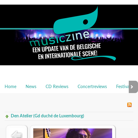
Home
News
CD Reviews
Concertreviews
Festivalrev
Den Atelier (Gd duché de Luxembourg)