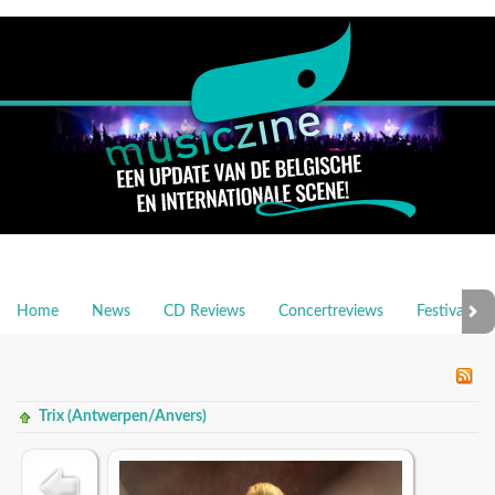
Home
News
CD Reviews
Concertreviews
Festivalrev
Trix (Antwerpen/Anvers)