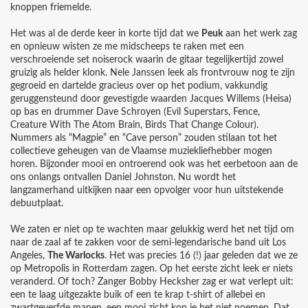
knoppen friemelde.
Het was al de derde keer in korte tijd dat we
Peuk
aan het werk zag
en opnieuw wisten ze me midscheeps te raken met een
verschroeiende set noiserock waarin de gitaar tegelijkertijd zowel
gruizig als helder klonk. Nele Janssen leek als frontvrouw nog te zijn
gegroeid en dartelde gracieus over op het podium, vakkundig
geruggensteund door gevestigde waarden Jacques Willems (Heisa)
op bas en drummer Dave Schroyen (Evil Superstars, Fence,
Creature With The Atom Brain, Birds That Change Colour).
Nummers als “Magpie” en “Cave person” zouden stilaan tot het
collectieve geheugen van de Vlaamse muziekliefhebber mogen
horen. Bijzonder mooi en ontroerend ook was het eerbetoon aan de
ons onlangs ontvallen Daniel Johnston. Nu wordt het
langzamerhand uitkijken naar een opvolger voor hun uitstekende
debuutplaat.
We zaten er niet op te wachten maar gelukkig werd het net tijd om
naar de zaal af te zakken voor de semi-legendarische band uit Los
Angeles,
The Warlocks
. Het was precies 16 (!) jaar geleden dat we ze
op Metropolis in Rotterdam zagen. Op het eerste zicht leek er niets
veranderd. Of toch? Zanger Bobby Hecksher zag er wat verlept uit:
een te laag uitgezakte buik of een te krap t-shirt of allebei en