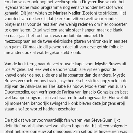
En dan was er ook nog het veelbesproken
Duyster. live
waarin het
legendarische radio programma nog eens vanonder het stof werd
gehaald. Dit jaar wisten ze
Marissa Nadler
(Boston) te strikken. Het
voordeel van de kerk is dat je er kunt zitten (weliswaar zonder
pintje) maar voor de rest zien we weinig redenen om hier concerten
te organiseren. Er zal wel een sacrale sfeer hangen maar de klank,
en daar gaat het toch om, was ronduit abominabel. De
mezzosopraan en de twee elektrische gitaren verdronken in een zee
van galm. Of maakte dit gewoon deel uit van deze gothic folk die
me anders ook al wat te gekunsteld klonk.
Van de kerk terug naar de vertrouwde kapel voor
Mystic Braves
uit
Los Angeles. Dit leek wel de snorrenclub, alle vijf een gezonde
knevel onder de neus, de ene al imposanter dan de andere. Mystic
Braves verkochten ons fraaie, psychedelische sixties pop/rock in de
stijl van de Allah-Las en The Babe Rainbow. Mooie stem van Julian
Ducatenzeiler, een verfrissende Farfisa van Ignacio Gonzalez en best
wel knappe songs maar o zo braaf en totaal ongevaarlijk. Hoewel dit
bij momenten behoorlijk swingend klonk bleven deze jongens erbij
staan alsof ze wortel hadden geschoten.
De tijd dat we onvoorwaardelijk fan waren van
Steve Gunn
lijkt
definitief voorbij alhoewel we blijven hopen dat hij bij een volgende
plaat het roer opnieuw zal omgooien. Zijn set op Leffingeleuren was