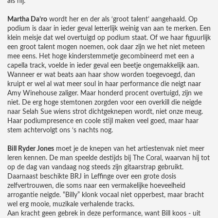
als hij.
Martha Da’ro
wordt her en der als ‘groot talent’ aangehaald. Op
podium is daar in ieder geval letterlijk weinig van aan te merken. Een
klein meisje dat wel overtuigd op podium staat. Of we haar figuurlijk
een groot talent mogen noemen, ook daar zijn we het niet meteen
mee eens. Het hoge kinderstemmetje gecombineerd met een a
capella track, voelde in ieder geval een beetje ongemakkelijk aan.
Wanneer er wat beats aan haar show worden toegevoegd, dan
kruipt er wel al wat meer soul in haar performance die neigt naar
Amy Winehouse zaliger. Maar honderd procent overtuigd, zijn we
niet. De erg hoge stemtonen zorgden voor een overkill die neigde
naar Selah Sue wiens strot dichtgeknepen wordt, niet onze meug.
Haar podiumpresence en coole stijl maken veel goed, maar haar
stem achtervolgt ons ‘s nachts nog.
Bill Ryder Jones
moet je de knepen van het artiestenvak niet meer
leren kennen. De man speelde destijds bij The Coral, waarvan hij tot
op de dag van vandaag nog steeds zijn gitaarstrap gebruikt.
Daarnaast beschikte BRJ in Leffinge over een grote dosis
zelfvertrouwen, die soms naar een vermakelijke hoeveelheid
arrogantie neigde. “Billy” klonk vocaal niet opperbest, maar bracht
wel erg mooie, muzikale verhalende tracks.
Aan kracht geen gebrek in deze performance, want Bill koos - uit