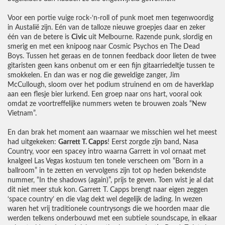
Voor een portie vuige rock-‘n-roll of punk moet men tegenwoordig
in Austalië zijn. Eén van de talloze nieuwe groepjes daar en zeker
één van de betere is
Civic
uit Melbourne. Razende punk, slordig en
smerig en met een knipoog naar Cosmic Psychos en The Dead
Boys. Tussen het geraas en de tonnen feedback door lieten de twee
gitaristen geen kans onbenut om er een fijn gitaarriedeltje tussen te
smokkelen. En dan was er nog die geweldige zanger, Jim
McCullough, sloom over het podium struinend en om de haverklap
aan een flesje bier lurkend. Een groep naar ons hart, vooral ook
omdat ze voortreffelijke nummers weten te brouwen zoals “New
Vietnam”.
En dan brak het moment aan waarnaar we misschien wel het meest
had uitgekeken:
Garrett T. Capps
! Eerst zorgde zijn band, Nasa
Country, voor een spacey intro waarna Garrett in vol ornaat met
knalgeel Las Vegas kostuum ten tonele verscheen om “Born in a
ballroom” in te zetten en vervolgens zijn tot op heden bekendste
nummer, “In the shadows (again)”, prijs te geven. Toen wist je al dat
dit niet meer stuk kon. Garrett T. Capps brengt naar eigen zeggen
‘space country’ en die vlag dekt wel degelijk de lading. In wezen
waren het vrij traditionele countrysongs die we hoorden maar die
werden telkens onderbouwd met een subtiele soundscape, in elkaar