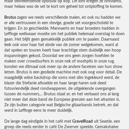
maar bevreemdende opbouw op kop. De lont kregen ze ontvlamd,
maar helaas was de set te kort om geheel tot ontploffing te komen.
Brutus
zagen we reeds verschillende malen, en ook nu hadden we
er alle vertrouwen in een stevige, goede set voorgeschoteld te
krijgen. En zo geschiedde. Mannaerts en haar broeders hadden in
Leffinge weliswaar moeite om het publiek helemaal overstag te doen
gaan. Het blijft geen gemakkelijk publiek om te paaien. Daarnaast
leek ook voor haar het einde van de zomer welgekomen, want al
dat spelen en touren heeft haar krachtige stem duidelijk een hoop
inspanningen gekost. Doordat we ons geen zorgen hoefden te
maken over crowdsurfers in onze nek of moshpits in onze rug,
konden we ditmaal ook meer op de andere facetten van hun show
letten. Brutus is een geoliede machine met ook oog voor detail. De
maagdelijk witte backdrop die soms met slim ingekleurd werd, de
blazer die Stefanie afkoelde en haar lange haren ook deed
fotovriendelijk deed rondwapperen, de uitgekiende overgangen
tussen de nummers,... Brutus staat er, en het verbaast ons al lang
niet meer dat deze band de Europese grenzen aan het aftasten is.
Ze zijn buiten categorie wat Belgische gitaarbands betreft, en dat
werd in Leffinge eens te meer duidelijk.
De lange dag eindigde in het café met
GravelRoad
uit Seattle, een
groep die reeds eerder in café De Zwerver speelde. Gemakshalve