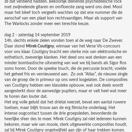
ze dat verdiend hadden. Bekoorlijk deinende psychedelische rock
met zwijmelende gitaren en omfloerste zang werd ons deel. Mooi
maar het bleef toch vergeefs wachten op dat ene nummer die de
aanschaf van een plaat kon rechtvaardigen. Maar als support van
The Warlocks zonder meer een terechte keuze.
dag 2 - zaterdag 14 september 2019
14h, slechts enkele zielen vonden toen al de weg naar De Zwever.
Daar stond
Mirek Coutigny
, winnaar van het Verse Vis-concours
voor ons klaar. Coutigny bracht een sterke mix van elektronische en
esthetisch, zweverige klanken. Het deed ons wat denken aan een
minder bombastische uitvoering van wat we bij bands als Sigur Ros
soms horen. Door de speelse touch, die de percussie bracht, voelde
het geheel fris en vernieuwend aan. Zo ook “Atlas”, de nieuwe single
van de groep die in primeur op ons werd losgelaten. De composities
van Coutigny hebben een klassieke opbouw, wat ook deels wordt
aangesterkt door de aanwezige pupiters, maar er valt heel wat meer
te horen dan louter dat.
Het erg volle geluid dat het drietal neerzet, bevat een aantal ruwere
toetsen, maar blijft trouw aan de erg filmische onderlaag. Het
intense oogcontact tussen de drie groepsleden, bevorderde de
heerlijke sfeer des te meer. Mirek Coutigny zal niet iedereen kunnen
bekoren, maar wie van mooie, sterk uitgewerkte composities houdt,
zal bij Mirek Coutigny ongetwijfeld aan zijn of haar trekken komen.