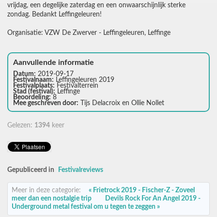
vrijdag, een degelijke zaterdag en een onwaarschijnlijk sterke
zondag. Bedankt Leffingeleuren!
Organisatie: VZW De Zwerver - Leffingeleuren, Leffinge
Aanvullende informatie
Datum:
2019-09-17
Festivalnaam:
Leffingeleuren 2019
Festivalplaats:
Festivalterrein
Stad (festival):
Leffinge
Beoordeling:
8
Mee geschreven door:
Tijs Delacroix en Ollie Nollet
Gelezen:
1394
keer
Gepubliceerd in
Festivalreviews
Meer in deze categorie:
« Frietrock 2019 - Fischer-Z - Zoveel
meer dan een nostalgie trip
Devils Rock For An Angel 2019 -
Underground metal festival om u tegen te zeggen »