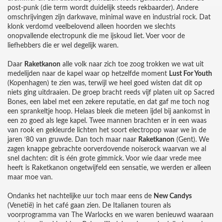
post-punk (die term wordt duidelijk steeds rekbaarder). Andere
omschrijvingen zijn darkwave, minimal wave en industrial rock. Dat
klonk verdomd veelbelovend alleen hoorden we slechts
onopvallende electropunk die me ijskoud liet. Voer voor de
liefhebbers die er wel degelijk waren.
Daar
Raketkanon
alle volk naar zich toe zoog trokken we wat uit
medelijden naar de kapel waar op hetzelfde moment
Lust For Youth
(Kopenhagen) te zien was, terwijl we heel goed wisten dat dit op
niets ging uitdraaien. De groep bracht reeds vijf platen uit op Sacred
Bones, een label met een zekere reputatie, en dat gaf me toch nog
een sprankeltje hoop. Helaas bleek die meteen ijdel bij aankomst in
een zo goed als lege kapel. Twee mannen brachten er in een waas
van rook en gekleurde lichten het soort electropop waar we in de
jaren ‘80 van gruwde. Dan toch maar naar
Raketkanon
(Gent). We
zagen knappe gebrachte oorverdovende noiserock waarvan we al
snel dachten: dit is één grote gimmick. Voor wie daar vrede mee
heeft is Raketkanon ongetwijfeld een sensatie, we werden er alleen
maar moe van.
Ondanks het nachtelijke uur toch maar eens de
New Candys
(Venetië) in het café gaan zien. De Italianen touren als
voorprogramma van The Warlocks en we waren benieuwd waaraan