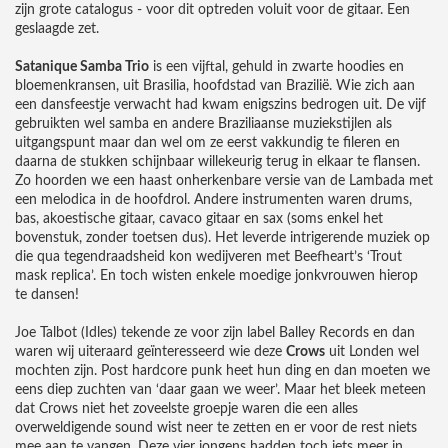
zijn grote catalogus - voor dit optreden voluit voor de gitaar. Een
geslaagde zet.
Satanique Samba Trio
is een vijftal, gehuld in zwarte hoodies en
bloemenkransen, uit Brasilia, hoofdstad van Brazilië. Wie zich aan
een dansfeestje verwacht had kwam enigszins bedrogen uit. De vijf
gebruikten wel samba en andere Braziliaanse muziekstijlen als
uitgangspunt maar dan wel om ze eerst vakkundig te fileren en
daarna de stukken schijnbaar willekeurig terug in elkaar te flansen.
Zo hoorden we een haast onherkenbare versie van de Lambada met
een melodica in de hoofdrol. Andere instrumenten waren drums,
bas, akoestische gitaar, cavaco gitaar en sax (soms enkel het
bovenstuk, zonder toetsen dus). Het leverde intrigerende muziek op
die qua tegendraadsheid kon wedijveren met Beefheart’s ‘Trout
mask replica’. En toch wisten enkele moedige jonkvrouwen hierop
te dansen!
Joe Talbot (Idles) tekende ze voor zijn label Balley Records en dan
waren wij uiteraard geïnteresseerd wie deze
Crows
uit Londen wel
mochten zijn. Post hardcore punk heet hun ding en dan moeten we
eens diep zuchten van ‘daar gaan we weer’. Maar het bleek meteen
dat Crows niet het zoveelste groepje waren die een alles
overweldigende sound wist neer te zetten en er voor de rest niets
mee aan te vangen. Deze vier jongens hadden toch iets meer in