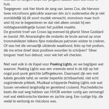
huis.
Toegegeven: ook hier klonk de zang van James Cox, die hiervoor
twee microfoons gebruikte waarvan één zo’n ouderwetse die je niet
onmiddellijk bij dit soort muziek verwacht, monotoon maar toch
wist hij me te begeesteren en dat niet alleen omdat hij een
middagwandelingetje tussen het publiek maakte.
De grootste troef van Crows lag evenwel bij gitarist Steve Goddard
en bassist Jith Amarasinghe die ondanks de brute aanval op onze
trommelvliezen telkens fijne melodieuze patronen wisten te creëren.
Of was het die vervaarlijk uitziende waakhond, links op het podium,
die me ertoe dreef deze positieve woorden te schrijven? ‘Silver
tongues’ heet hun debuut, voor wie het wil checken.
Niet veel volk in de Kapel voor
Peaking Lights
, en we begrijpen wel
waarom. Peaking Lights was een vreemde eend in de bijt op het
nogal post-punk gerichte Leffingeleuren. Daarnaast zijn een met
kabels gevulde tafel, en verder beperkte zichtbaarheid, niet echt
oogstrelende prikkels. Muzikaal schipperde Peaking Lights ook wat
tussen vervelend langdradig en genietend cruisend. Psychedelische
beats die wat weg hebben van HVOB werden rustig aan vermengd
met wat elektronische klanken en zachte zang. Een rustige trip, die
veelal te eentonig en risicoloos was.