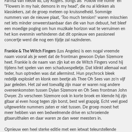
Farfisa van nieuw lid, Lily Rogers. Songs als “Follow me home” en
“Flowers in my hair, demons in my head”, die nu al klinken als
klassiekers, zat de groep meteen op kruissnelheid. Sommige
nummers van de nieuwe plaat, ‘Too much tension!’ waren misschien
net iets minder onweerstaanbaar dan die van hun debuut, het bleef
een moedige poging om hun muzikale horizon wat te verruimen en
het kon evenmin verhinderen dat dit opnieuw een passioneel
concertje werd die nog een tijdje zal nazinderen.
Frankie & The Witch Fingers
(Los Angeles) is een nogal vreemde
naam vooral als je weet dat de frontman gewoon Dylan Sizemore
heet. Frankie is de naam van zijn kat en de Witch Fingers vond hij
tijdens het spelen van een schaduwspelletje. Dat klinkt allemaal wat
teder, hun optreden was dat allerminst. Hun psychrock bleek
redelijk explosief en klonk een beetje als Thee Oh Sees van zo’n vijf
jaar geleden. Het zal wel toevallig zijn maar er waren nog andere
overeenkomsten tussen Dylan Sizemore en Oh Sees frontman John
Dwyer. Zo verscheen Sizemore ook in korte broek en klemde hij zijn
gitaar al even hoog tegen zijn borst, best wel grappig. Echt veel goed
uitgewerkte nummers zaten er niet tussen. De groep moest het
meer hebben van een bedwelmende drive en schroeiende
gitaaruithalen en daar waren ze dan weer meesters in.
Opnieuw een heel sterke editie met een ietwat teleurstellende