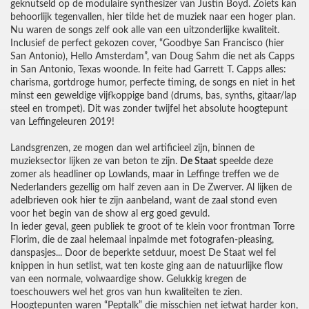
geknutseld op de modulaire synthesizer van Justin Boyd. Zoiets kan
behoorlijk tegenvallen, hier tilde het de muziek naar een hoger plan.
Nu waren de songs zelf ook alle van een uitzonderlijke kwaliteit.
Inclusief de perfect gekozen cover, “Goodbye San Francisco (hier
San Antonio), Hello Amsterdam”, van Doug Sahm die net als Capps
in San Antonio, Texas woonde. In feite had Garrett T. Capps alles:
charisma, gortdroge humor, perfecte timing, de songs en niet in het
minst een geweldige vijfkoppige band (drums, bas, synths, gitaar/lap
steel en trompet). Dit was zonder twijfel het absolute hoogtepunt
van Leffingeleuren 2019!
Landsgrenzen, ze mogen dan wel artificieel zijn, binnen de
muzieksector lijken ze van beton te zijn.
De Staat
speelde deze
zomer als headliner op Lowlands, maar in Leffinge treffen we de
Nederlanders gezellig om half zeven aan in De Zwerver. Al lijken de
adelbrieven ook hier te zijn aanbeland, want de zaal stond even
voor het begin van de show al erg goed gevuld.
In ieder geval, geen publiek te groot of te klein voor frontman Torre
Florim, die de zaal helemaal inpalmde met fotografen-pleasing,
danspasjes... Door de beperkte setduur, moest De Staat wel fel
knippen in hun setlist, wat ten koste ging aan de natuurlijke flow
van een normale, volwaardige show. Gelukkig kregen de
toeschouwers wel het gros van hun kwaliteiten te zien.
Hoogtepunten waren “Peptalk” die misschien net ietwat harder kon,