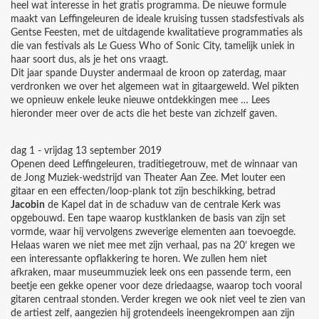
heel wat interesse in het gratis programma. De nieuwe formule
maakt van Leffingeleuren de ideale kruising tussen stadsfestivals als
Gentse Feesten, met de uitdagende kwalitatieve programmaties als
die van festivals als Le Guess Who of Sonic City, tamelijk uniek in
haar soort dus, als je het ons vraagt.
Dit jaar spande Duyster andermaal de kroon op zaterdag, maar
verdronken we over het algemeen wat in gitaargeweld. Wel pikten
we opnieuw enkele leuke nieuwe ontdekkingen mee … Lees
hieronder meer over de acts die het beste van zichzelf gaven.
dag 1 - vrijdag 13 september 2019
Openen deed Leffingeleuren, traditiegetrouw, met de winnaar van
de Jong Muziek-wedstrijd van Theater Aan Zee. Met louter een
gitaar en een effecten/loop-plank tot zijn beschikking, betrad
Jacobin
de Kapel dat in de schaduw van de centrale Kerk was
opgebouwd. Een tape waarop kustklanken de basis van zijn set
vormde, waar hij vervolgens zweverige elementen aan toevoegde.
Helaas waren we niet mee met zijn verhaal, pas na 20’ kregen we
een interessante opflakkering te horen. We zullen hem niet
afkraken, maar museummuziek leek ons een passende term, een
beetje een gekke opener voor deze driedaagse, waarop toch vooral
gitaren centraal stonden. Verder kregen we ook niet veel te zien van
de artiest zelf, aangezien hij grotendeels ineengekrompen aan zijn