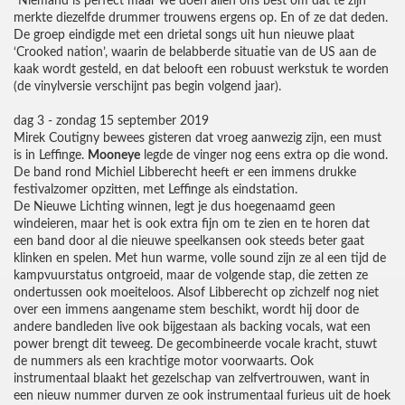
“Niemand is perfect maar we doen allen ons best om dat te zijn”
merkte diezelfde drummer trouwens ergens op. En of ze dat deden.
De groep eindigde met een drietal songs uit hun nieuwe plaat
‘Crooked nation’, waarin de belabberde situatie van de US aan de
kaak wordt gesteld, en dat belooft een robuust werkstuk te worden
(de vinylversie verschijnt pas begin volgend jaar).
dag 3 - zondag 15 september 2019
Mirek Coutigny bewees gisteren dat vroeg aanwezig zijn, een must
is in Leffinge.
Mooneye
legde de vinger nog eens extra op die wond.
De band rond Michiel Libberecht heeft er een immens drukke
festivalzomer opzitten, met Leffinge als eindstation.
De Nieuwe Lichting winnen, legt je dus hoegenaamd geen
windeieren, maar het is ook extra fijn om te zien en te horen dat
een band door al die nieuwe speelkansen ook steeds beter gaat
klinken en spelen. Met hun warme, volle sound zijn ze al een tijd de
kampvuurstatus ontgroeid, maar de volgende stap, die zetten ze
ondertussen ook moeiteloos. Alsof Libberecht op zichzelf nog niet
over een immens aangename stem beschikt, wordt hij door de
andere bandleden live ook bijgestaan als backing vocals, wat een
power brengt dit teweeg. De gecombineerde vocale kracht, stuwt
de nummers als een krachtige motor voorwaarts. Ook
instrumentaal blaakt het gezelschap van zelfvertrouwen, want in
een nieuw nummer durven ze ook instrumentaal furieus uit de hoek