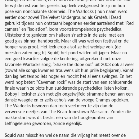
zwartgeverfde manen, een mooi zicht kon je het niet noemen. Dat
terwijl de rest van het gezelschap leek vastgeroest te zijn in hun
pose van nonchalante stoerheid. The Warlocks ( hun naam werd
eerder door zowel The Velvet Underground als Grateful Dead
gebruikt tijdens hun ontstaan) begonnen eerder aarzelend met “Red
camera” en “Isolation”, loom voortstrompelende psychedelica.
Uitstekend te genieten om halfeen s’nachts in de zetel met een
goed glas binnen handbereik. Maar dit was wel een festival en de
honger was groot. Het leek erop alsof ze het weinige volk (de
meesten zaten nog bij Squid) het pand wilden uit jagen. Maar na
een goed kwartier volgde de kentering, uitgerekend met onze
favoriete Warlocks song, “Shake the dope out” uit 2003 ook al weer
(zowat alle songs kwamen trouwens uit hun prille beginjaren). Vanaf
dan lag het tempo iets hoger en mocht het al eens swingen. En het
werd nog beter: “Caveman rock” was de start van een schitterende
finale waarin ze plots hun sudderende psychedelica lieten kolken,
Bobby Hecksher zich met zijn ongetwijfeld stramme benen aan een
dansje waagde en er zelfs echo’s van de vroege Cramps opdoken.
The Warlocks bewezen dan toch veel meer te zijn dan de
verweesde neefjes van The Brian Jonestown Massacre. Zonder die
makke start was dit beslist één van de hoogtepunten van
Leffingeleuren geworden, zonde eigenlijk.
Squid
was misschien wel de naam die vrijdag het meest over de