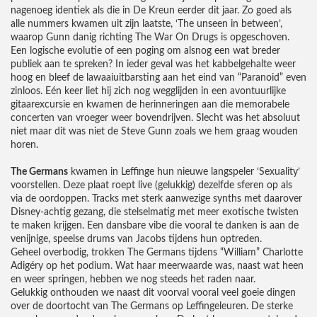
nagenoeg identiek als die in De Kreun eerder dit jaar. Zo goed als
alle nummers kwamen uit zijn laatste, ‘The unseen in between’,
waarop Gunn danig richting The War On Drugs is opgeschoven.
Een logische evolutie of een poging om alsnog een wat breder
publiek aan te spreken? In ieder geval was het kabbelgehalte weer
hoog en bleef de lawaaiuitbarsting aan het eind van “Paranoid” even
zinloos. Eén keer liet hij zich nog wegglijden in een avontuurlijke
gitaarexcursie en kwamen de herinneringen aan die memorabele
concerten van vroeger weer bovendrijven. Slecht was het absoluut
niet maar dit was niet de Steve Gunn zoals we hem graag wouden
horen.
The Germans
kwamen in Leffinge hun nieuwe langspeler ‘Sexuality’
voorstellen. Deze plaat roept live (gelukkig) dezelfde sferen op als
via de oordoppen. Tracks met sterk aanwezige synths met daarover
Disney-achtig gezang, die stelselmatig met meer exotische twisten
te maken krijgen. Een dansbare vibe die vooral te danken is aan de
venijnige, speelse drums van Jacobs tijdens hun optreden.
Geheel overbodig, trokken The Germans tijdens “William” Charlotte
Adigéry op het podium. Wat haar meerwaarde was, naast wat heen
en weer springen, hebben we nog steeds het raden naar.
Gelukkig onthouden we naast dit voorval vooral veel goeie dingen
over de doortocht van The Germans op Leffingeleuren. De sterke