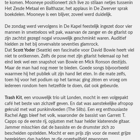
te komen. Mooneye positioneert zich live zo stilaan netjes tussenin
Het Zesde Metaal en Balthazar, het applaus in De Zwerver sprak
boekdelen. Mooneye is een blijver, zoveel werd duidelijk.
De zondag werd vervolgens in De Kapel feestelijk ingezet door vier
mannen in smetteloos wit pak, waarvan de zanger en de gitarist op
zijn zachtst gezegd nogal vrouwelijk geschminkt waren. Auditief
hielden ze het bij onvervalste seventies glamrock.
Dat
Scott Yoder
(Seattle) een fascinatie voor David Bowie heeft viel
niet te ontkennen. Zelfs de pose met zijn gitarist helemaal op het
eind leek wel een snapshot van Bowie en Mick Ronson destijds.
Maar de man had nog meer te bieden. Goede songs bijvoorbeeld
waarmee hij het publiek uit zijn hand liet eten. In die mate zelfs,
toen hij voor het podium op het tarmac ging zitten en vroeg om
iedereen rondom hem hetzelfde te doen, dat ook gebeurde.
Trash Kit
, een vrouwelijk trio uit Londen, mocht in een volgepakt
café het beste van zichzelf geven. En dat was aanstekelijke afropop
gekruid met wat punkinvloeden (The Slits). Een erg enthousiaste
Rachel Aggs bleef het volk, waaronder de bassist van Garrett T.
Capps op de eerste rij, opjutten met haar helder klaterende gitaar.
Jammer misschien dat de bassiste en de drumster zich zo
bescheiden opstelden. Mocht er een prijs zijn voor de meest grijze
begeleiders dan hadden ze die ongetwijfeld gewonnen.