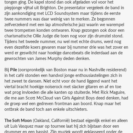
tongen ging. De kapel stond dan ook afgeladen vol voor het
piepjonge vijftal uit Brighton. De presentator vergeleek de band in
zijn aankondiging met LCD Soundsystem maar tijdens de eerste
twee nummers was daar weinig van te merken. Ze begonnen
zelfverzekerd met een lap atmosferische jazz waarin we warempel
twee trompetten konden ontwaren. Knap gezongen ook door een
charismatische Ollie Judge die toen nog voor zijn drumstel stond.
Tijdens het tweede nummer, nu wel met echte drums, werd nog
even dezelfde koers gevaren maar bij nummer drie was het zover en
werd er geswitcht naar hoekige dancebeats die inderdaad aan de
gewrochten van James Murphy deden denken.
Bij
Pile
(oorspronkelijk van Boston maar nu in Nashville residerend)
in het café stonden een handvol jonge enthousiastelingen zich in
het zweet te dansen. Niet echt voor de hand liggend want het
viertal bracht hoekige noiserock met slacker gitaren en af en toe
wat prog invloeden die alle kanten op stuiterde. Met Rick Maguire,
die me aan Scott McCloud van Girls Against Boys deed denken, had
de groep wel een gedreven frontman aan boord. Knap maar het
ontbrak de band toch aan enkele uitschieters.
The Soft Moon
(Oakland, Californië) bestaat eigenlijk enkel en alleen
uit Luis Vasquez maar op tournee laat hij zich bijstaan door een
drummer en een bassist. Zijn muziek wordt geklasseerd onder de