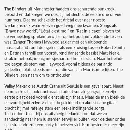
The Blinders
uit Manchester hadden ons schurende punkrock
beloofd en dat kregen we ook, zij het slechts de eerste drie of vier
nummers. Daarna schakelde het drietal over naar noeste
werkmansrock waar ze even goed weg mee kwamen. Songs als
“Brave new world”, “L’état c’est moi” en “Rat in a cage” bleven tot
de verbeelding spreken terwijl er op het podium voldoende te zien
was. Zanger Thomas Haywood zag er met een uitlopende
mascaraband rond de ogen uit als een kruising tussen Robert Smith
en Batman terwijl een voortdurend dansende bassist Matt Neale,
strak in het pak, menig meisjeshart op hol liet slaan. Naar het einde
toe begon de stem van Haywood, vooral tijdens de parlando
gedeelten, plots steeds meer op die van Jim Morrison te lijken. The
Blinders, een naam om te onthouden.
Valley Maker
ofte
Austin Crane
uit Seattle is een geval apart. Naast
de muziek is hij ook doctoraatsstudent sociale geografie en zijn
eerste plaat deed vooral dienst als zijn thesis. Maar de man bleek de
eenvoudigheid zelve. Zichzelf begeleidend op akoestische gitaar
bracht hij met rafelige stem een reeks indringende songs.
Tussendoor bleef hij ons uitvoerig bedanken omdat we zo
aandachtig naar hem luisterden terwijl er buiten voor de deur onder
een stralende zon een party te beleven viel. Er moesten er meer zijn