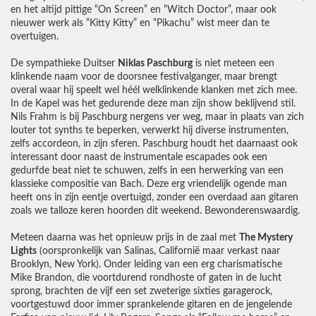
en het altijd pittige “On Screen” en “Witch Doctor”, maar ook
nieuwer werk als “Kitty Kitty” en “Pikachu” wist meer dan te
overtuigen.
De sympathieke Duitser
Niklas Paschburg
is niet meteen een
klinkende naam voor de doorsnee festivalganger, maar brengt
overal waar hij speelt wel héél welklinkende klanken met zich mee.
In de Kapel was het gedurende deze man zijn show beklijvend stil.
Nils Frahm is bij Paschburg nergens ver weg, maar in plaats van zich
louter tot synths te beperken, verwerkt hij diverse instrumenten,
zelfs accordeon, in zijn sferen. Paschburg houdt het daarnaast ook
interessant door naast de instrumentale escapades ook een
gedurfde beat niet te schuwen, zelfs in een herwerking van een
klassieke compositie van Bach. Deze erg vriendelijk ogende man
heeft ons in zijn eentje overtuigd, zonder een overdaad aan gitaren
zoals we talloze keren hoorden dit weekend. Bewonderenswaardig.
Meteen daarna was het opnieuw prijs in de zaal met
The Mystery
Lights
(oorspronkelijk van Salinas, Californië maar verkast naar
Brooklyn, New York). Onder leiding van een erg charismatische
Mike Brandon, die voortdurend rondhoste of gaten in de lucht
sprong, brachten de vijf een set zweterige sixties garagerock,
voortgestuwd door immer sprankelende gitaren en de jengelende