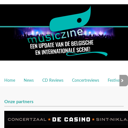
Home
News
CD Reviews
Concertreviews
Festivalrev
Onze partners