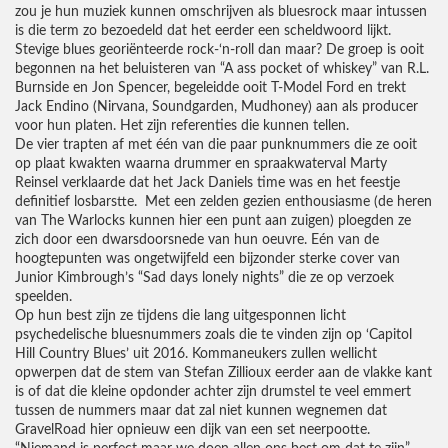
zou je hun muziek kunnen omschrijven als bluesrock maar intussen
is die term zo bezoedeld dat het eerder een scheldwoord lijkt.
Stevige blues georiënteerde rock-‘n-roll dan maar? De groep is ooit
begonnen na het beluisteren van “A ass pocket of whiskey” van R.L.
Burnside en Jon Spencer, begeleidde ooit T-Model Ford en trekt
Jack Endino (Nirvana, Soundgarden, Mudhoney) aan als producer
voor hun platen. Het zijn referenties die kunnen tellen.
De vier trapten af met één van die paar punknummers die ze ooit
op plaat kwakten waarna drummer en spraakwaterval Marty
Reinsel verklaarde dat het Jack Daniels time was en het feestje
definitief losbarstte. Met een zelden gezien enthousiasme (de heren
van The Warlocks kunnen hier een punt aan zuigen) ploegden ze
zich door een dwarsdoorsnede van hun oeuvre. Eén van de
hoogtepunten was ongetwijfeld een bijzonder sterke cover van
Junior Kimbrough’s “Sad days lonely nights” die ze op verzoek
speelden.
Op hun best zijn ze tijdens die lang uitgesponnen licht
psychedelische bluesnummers zoals die te vinden zijn op ‘Capitol
Hill Country Blues’ uit 2016. Kommaneukers zullen wellicht
opwerpen dat de stem van Stefan Zillioux eerder aan de vlakke kant
is of dat die kleine opdonder achter zijn drumstel te veel emmert
tussen de nummers maar dat zal niet kunnen wegnemen dat
GravelRoad hier opnieuw een dijk van een set neerpootte.