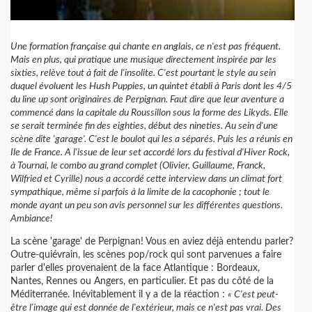
Une formation française qui chante en anglais, ce n'est pas fréquent.
Mais en plus, qui pratique une musique directement inspirée par les
sixties, relève tout à fait de l'insolite. C'est pourtant le style au sein
duquel évoluent les Hush Puppies, un quintet établi à Paris dont les 4/5
du line up sont originaires de Perpignan. Faut dire que leur aventure a
commencé dans la capitale du Roussillon sous la forme des Likyds. Elle
se serait terminée fin des eighties, début des nineties. Au sein d'une
scène dite 'garage'. C'est le boulot qui les a séparés. Puis les a réunis en
Ile de France. A l'issue de leur set accordé lors du festival d'Hiver Rock,
à Tournai, le combo au grand complet (Olivier, Guillaume, Franck,
Wilfried et Cyrille) nous a accordé cette interview dans un climat fort
sympathique, même si parfois à la limite de la cacophonie ; tout le
monde ayant un peu son avis personnel sur les différentes questions.
Ambiance!
La scène 'garage' de Perpignan! Vous en aviez déjà entendu parler?
Outre-quiévrain, les scènes pop/rock qui sont parvenues a faire
parler d'elles provenaient de la face Atlantique : Bordeaux,
Nantes, Rennes ou Angers, en particulier. Et pas du côté de la
Méditerranée. Inévitablement il y a de la réaction :
« C'est peut-
être l'image qui est donnée de l'extérieur, mais ce n'est pas vrai. Des