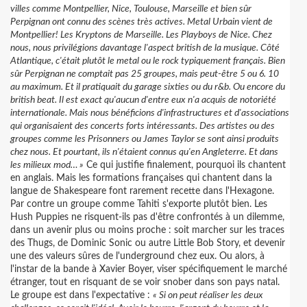
villes comme Montpellier, Nice, Toulouse, Marseille et bien sûr
Perpignan ont connu des scènes très actives. Metal Urbain vient de
Montpellier! Les Kryptons de Marseille. Les Playboys de Nice. Chez
nous, nous privilégions davantage l'aspect british de la musique. Côté
Atlantique, c'était plutôt le metal ou le rock typiquement français. Bien
sûr Perpignan ne comptait pas 25 groupes, mais peut-être 5 ou 6. 10
au maximum. Et il pratiquait du garage sixties ou du r&b. Ou encore du
british beat. Il est exact qu'aucun d'entre eux n'a acquis de notoriété
internationale. Mais nous bénéficions d'infrastructures et d'associations
qui organisaient des concerts forts intéressants. Des artistes ou des
groupes comme les Prisonners ou James Taylor se sont ainsi produits
chez nous. Et pourtant, ils n'étaient connus qu'en Angleterre. Et dans
les milieux mod… »
Ce qui justifie finalement, pourquoi ils chantent
en anglais. Mais les formations françaises qui chantent dans la
langue de Shakespeare font rarement recette dans l'Hexagone.
Par contre un groupe comme Tahiti s'exporte plutôt bien. Les
Hush Puppies ne risquent-ils pas d'être confrontés à un dilemme,
dans un avenir plus ou moins proche : soit marcher sur les traces
des Thugs, de Dominic Sonic ou autre Little Bob Story, et devenir
une des valeurs sûres de l'underground chez eux. Ou alors, à
l'instar de la bande à Xavier Boyer, viser spécifiquement le marché
étranger, tout en risquant de se voir snober dans son pays natal.
Le groupe est dans l'expectative :
« Si on peut réaliser les deux