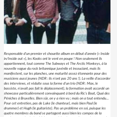
Responsable d'un premier et chouette album en début d'année (« Inside
in/Inside out »), les Kooks ont le vent en poupe ! Non seulement ils
appartiennent, tout comme The Subways et The Arctic Monkeys, à la
nouvelle vague du rock britannique juvénile et insouciant, mais ils
manifestent, sur les planches, une maturité assez étonnante pour des
musiciens aussi jeunes (NDR : ils n'ont pas 20 ans !). La veille d'accorder
des interviews, et réduite sous la forme d'un trio (NDR : Max, le
bassiste, n'avait pas fait le déplacement), la formation avait accordé un
showcase particulièrement convainquant à bord du Ric's Boat, Quai des
Péniches à Bruxelles. Bien sûr, on y a rien vu ; mais on a tout entendu…
Pour cet entretien, pas de Luke (le chanteur), mais bien Paul (le
drummer) et Hugh (le guitariste). Pas un problème en soi, puisque les
quatre membres du band se partagent aussi bien les compos de la