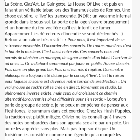
La Scène, Glaz'Art, La Guingette, Le House Of Live ; et puis en
faisant un véritable tabac lors des Transmusicales de Rennes. Une
chose est sûre, le 'live' les transcende. (NDR : un vacarme infernal
gronde dans le sous-sol. La porte de la loge s'ouvre brusquement
et un homme du feu vocifère qu'il est interdit de fumer.
Apparemment les détecteurs d'incendie se sont déclenchés…)
Retour à un calme très relatif :
« Pour nous, il est important de se
retrouver ensemble. D'accorder des concerts. De toutes manières c'est
le but de la musique. C'est aussi notre vie. Ces concerts nous ont
permis de dénicher un manager, de signer auprès d'un label. D'arriver là
où on est… On a d'abord commencé par jouer en public. Au bar du coin.
Puis dans un plus grand bar. Puis on s'est mis à répéter. Donc notre
philosophie a toujours été dictée par le concept 'live'. C'est la raison
pour laquelle la scène est devenue notre terrain de prédilection… Un
vrai groupe de rock'n roll se crée en direct. Rarement en studio. Le
phénomène inverse existe, mais ceux qui choisissent ce chemin
alternatif éprouvent les pires difficultés pour s'en sortir. »
Lorsqu'on
parle de groupe de scène, je ne peux m'empêcher de penser aux
Fleshtones, le summum dans cet exercice. Chez les Hush Puppies,
la réaction est plutôt mitigée. Olivier ne les connaît qu'à travers
des notes bombardées dans son agenda scolaire par un pote. Un
autre les apprécie, sans plus. Mais pas trop sur disque. Un
troisième les considère comme une légende qui a marqué les