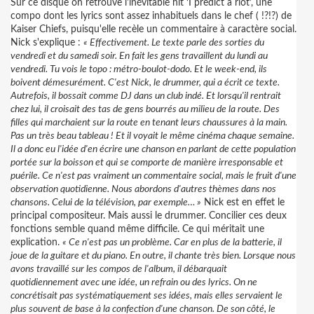
Sur ce disque on retrouve l'inévitable hit ‘I predict a riot’, une
compo dont les lyrics sont assez inhabituels dans le chef ( !?!?) de
Kaiser Chiefs, puisqu'elle recèle un commentaire à caractère social.
Nick s'explique :
« Effectivement. Le texte parle des sorties du
vendredi et du samedi soir. En fait les gens travaillent du lundi au
vendredi. Tu vois le topo : métro-boulot-dodo. Et le week-end, ils
boivent démesurément. C'est Nick, le drummer, qui a écrit ce texte.
Autrefois, il bossait comme DJ dans un club indé. Et lorsqu'il rentrait
chez lui, il croisait des tas de gens bourrés au milieu de la route. Des
filles qui marchaient sur la route en tenant leurs chaussures à la main.
Pas un très beau tableau ! Et il voyait le même cinéma chaque semaine.
Il a donc eu l'idée d'en écrire une chanson en parlant de cette population
portée sur la boisson et qui se comporte de manière irresponsable et
puérile. Ce n'est pas vraiment un commentaire social, mais le fruit d'une
observation quotidienne. Nous abordons d'autres thèmes dans nos
chansons. Celui de la télévision, par exemple… »
Nick est en effet le
principal compositeur. Mais aussi le drummer. Concilier ces deux
fonctions semble quand même difficile. Ce qui méritait une
explication.
« Ce n'est pas un problème. Car en plus de la batterie, il
joue de la guitare et du piano. En outre, il chante très bien. Lorsque nous
avons travaillé sur les compos de l'album, il débarquait
quotidiennement avec une idée, un refrain ou des lyrics. On ne
concrétisait pas systématiquement ses idées, mais elles servaient le
plus souvent de base à la confection d'une chanson. De son côté, le