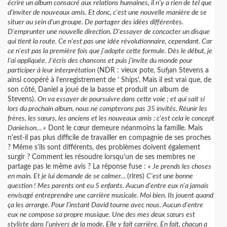
écrire un album consacré aux relations humaines, il n'y a rien de tel que
d'inviter de nouveaux amis. Et donc, c'est une nouvelle manière de se
situer au sein d'un groupe. De partager des idées différentes.
D'emprunter une nouvelle direction. D'essayer de concocter un disque
qui tient la route. Ce n'est pas une idée révolutionnaire, cependant. Car
ce n'est pas la première fois que j'adopte cette formule. Dès le début, je
l'ai appliquée. J'écris des chansons et puis j'invite du monde pour
participer à leur interprétation
(NDR : vieux pote, Sufjan Stevens a
ainsi coopéré à l'enregistrement de ' Ships'. Mais il est vrai que, de
son côté, Daniel a joué de la basse et produit un album de
Stevens).
On va essayer de poursuivre dans cette voie ; et qui sait si
lors du prochain album, nous ne compterons pas 35 invités. Réunir les
frères, les sœurs, les anciens et les nouveaux amis : c'est cela le concept
Danielson… »
Dont le cœur demeure néanmoins la famille. Mais
n'est-il pas plus difficile de travailler en compagnie de ses proches
? Même s'ils sont différents, des problèmes doivent également
surgir ? Comment les résoudre lorsqu'un de ses membres ne
partage pas le même avis ? La réponse fuse :
« Je prends les choses
en main. Et je lui demande de se calmer…
(rires)
C'est une bonne
question ! Mes parents ont eu 5 enfants. Aucun d'entre eux n'a jamais
envisagé entreprendre une carrière musicale. Moi bien. Ils jouent quand
ça les arrange. Pour l'instant David tourne avec nous. Aucun d'entre
eux ne compose sa propre musique. Une des mes deux sœurs est
styliste dans l'univers de la mode. Elle y fait carrière. En fait, chacun a