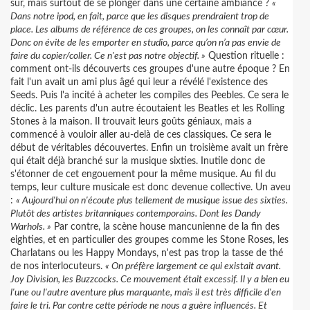
sûr, mais surtout de se plonger dans une certaine ambiance ?
«
Dans notre ipod, en fait, parce que les disques prendraient trop de
place. Les albums de référence de ces groupes, on les connaît par cœur.
Donc on évite de les emporter en studio, parce qu’on n’a pas envie de
faire du copier/coller. Ce n'est pas notre objectif. »
Question rituelle :
comment ont-ils découverts ces groupes d'une autre époque ? En
fait l'un avait un ami plus âgé qui leur a révélé l'existence des
Seeds. Puis l'a incité à acheter les compiles des Peebles. Ce sera le
déclic. Les parents d'un autre écoutaient les Beatles et les Rolling
Stones à la maison. Il trouvait leurs goûts géniaux, mais a
commencé à vouloir aller au-delà de ces classiques. Ce sera le
début de véritables découvertes. Enfin un troisième avait un frère
qui était déjà branché sur la musique sixties. Inutile donc de
s'étonner de cet engouement pour la même musique. Au fil du
temps, leur culture musicale est donc devenue collective. Un aveu
:
« Aujourd'hui on n'écoute plus tellement de musique issue des sixties.
Plutôt des artistes britanniques contemporains. Dont les Dandy
Warhols. »
Par contre, la scène house mancunienne de la fin des
eighties, et en particulier des groupes comme les Stone Roses, les
Charlatans ou les Happy Mondays, n'est pas trop la tasse de thé
de nos interlocuteurs.
« On préfère largement ce qui existait avant.
Joy Division, les Buzzcocks. Ce mouvement était excessif. Il y a bien eu
l'une ou l'autre aventure plus marquante, mais il est très difficile d'en
faire le tri. Par contre cette période ne nous a guère influencés. Et