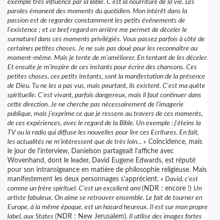
exemple très influencé par la Bible. C'est la nourriture de la vie. Les
paroles émanent des moments du quotidien. Mon intérêt dans la
passion est de regarder constamment les petits événements de
l'existence ; et ce bref regard en arrière me permet de déceler le
surnaturel dans ces moments privilégiés. Vous passez parfois à côté de
certaines petites choses. Je ne suis pas doué pour les reconnaître au
moment-même. Mais je tente de m'améliorer. En tentant de les déceler.
Et ensuite je m'inspire de ces instants pour écrire des chansons. Ces
petites choses, ces petits instants, sont la manifestation de la présence
de Dieu. Tu ne les a pas vus, mais pourtant, ils existent. C'est ma quête
spirituelle. C'est vivant, parfois dangereux, mais il faut continuer dans
cette direction. Je ne cherche pas nécessairement de l'imagerie
publique, mais j'exprime ce que je ressens au travers de ces moments,
de ces expériences, avec le regard de la Bible. Un exemple : j'éteins la
TV ou la radio qui diffuse les nouvelles pour lire ces Ecritures. En fait,
les actualités ne m'intéressent que de très loin… »
Coïncidence, mais
le jour de l'interview, Danielson partageait l'affiche avec
Wovenhand, dont le leader, David Eugene Edwards, est réputé
pour son intransigeance en matière de philosophie religieuse. Mais
manifestement les deux personnages s'apprécient.
« David, c'est
comme un frère spirituel. C'est un excellent ami
(NDR : encore !)
Un
artiste fabuleux. On aime se retrouver ensemble. Le fait de tourner en
Europe, à la même époque, est un hasard heureux. Il est sur mon propre
label, aux States
(NDR : New Jerusalem).
Il utilise des images fortes