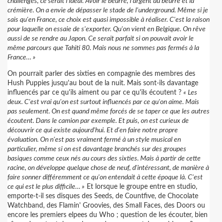
challenges, ce serait l'idéal. Avoir le beurre, l'argent du beurre et la
crémière. On a envie de dépasser le stade de l'underground. Même si je
sais qu'en France, ce choix est quasi impossible à réaliser. C'est la raison
pour laquelle on essaie de s'exporter. Qu'on vient en Belgique. On rêve
aussi de se rendre au Japon. Ce serait parfait si on pouvait avoir le
même parcours que Tahiti 80. Mais nous ne sommes pas fermés à la
France… »
On pourrait parler des sixties en compagnie des membres des
Hush Puppies jusqu'au bout de la nuit. Mais sont-ils davantage
influencés par ce qu'ils aiment ou par ce qu'ils écoutent ?
« Les
deux. C'est vrai qu'on est surtout influencés par ce qu'on aime. Mais
pas seulement. On est quand même forcés de se taper ce que les autres
écoutent. Dans le camion par exemple. Et puis, on est curieux de
découvrir ce qui existe aujourd'hui. Et d'en faire notre propre
évaluation. On n'est pas vraiment fermé à un style musical en
particulier, même si on est davantage branchés sur des groupes
basiques comme ceux nés au cours des sixties. Mais à partir de cette
racine, on développe quelque chose de neuf, d'intéressant, de manière à
faire sonner différemment ce qu'on entendait à cette époque là. C'est
ce qui est le plus difficile… »
Et lorsque le groupe entre en studio,
emporte-t-il ses disques des Seeds, de Countfive, de Chocolate
Watchband, des Flamin' Groovies, des Small Faces, des Doors ou
encore les premiers elpees du Who ; question de les écouter, bien