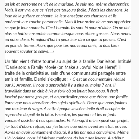
un job et personne ne vit de la musique. Je suis moi-même charpentier.
Mais, il est vrai que ce n'est pas toujours facile. J'écris les chansons. Je
joue de la guitare et chante. Je leur enseigne ces chansons et ils
amènent leur touche personnelle. Mais il leur arrive de ne pas apprécier
ce que je leur soumets. C'est humain. Ils sont là pour m'aider. On ne doit
plus se battre ensemble comme lorsque nous étions gosses. Nous avons
eu notre dose. Et aujourd'hui tu peux leur dire ce que tu penses. C'est
un gain de temps. Alors que pour tes nouveaux amis, tu dois bien
souvent ravaler ta salive… »
Un film vient d'être tourné au sujet de la famille Danielson. Intitulé
"Danielson: a Family Movie (or, Make a Joyful Noise Here)", il
traite de la créativité au sein d'une communauté partagée entre
amis et famille. Daniel s'explique :
« C'est un documentaire réalisé
par JL Aronson. Il nous a approchés il y a plus ou moins 7 ans. Il
travaillait dans un club à New York où on jouait beaucoup. Il était
fasciné par notre groupe, et en particulier parce que étions une famille.
Parce que nous abordions des sujets spirituels. Parce que nous jouions
une musique étrange. A cette époque la scène indie était occupée de
reprendre du poil de la bête. En outre, les parents et les enfants
venaient assister à nos spectacles. Et il lorsqu'il m'a exposé son projet,
j'ai tout d'abord refusé, car j'estimais que notre aventure était privée.
Après en avoir longuement discuté, il a fini par nous convaincre. Même
si à l'origine, nous lui faisions confiance du bout des lèvres. Au début