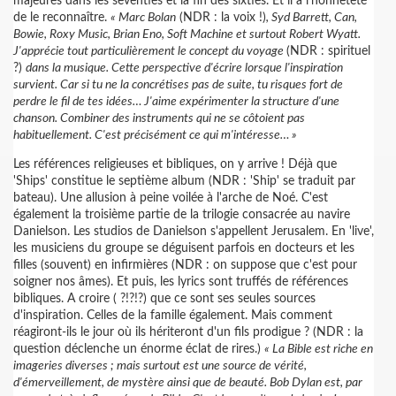
majeures dans les seventies et la fin des sixties. Et il a l'honnêteté
de le reconnaître.
« Marc Bolan
(NDR : la voix !)
, Syd Barrett, Can,
Bowie, Roxy Music, Brian Eno, Soft Machine et surtout Robert Wyatt.
J'apprécie tout particulièrement le concept du voyage
(NDR : spirituel
?)
dans la musique. Cette perspective d'écrire lorsque l'inspiration
survient. Car si tu ne la concrétises pas de suite, tu risques fort de
perdre le fil de tes idées… J'aime expérimenter la structure d'une
chanson. Combiner des instruments qui ne se côtoient pas
habituellement. C'est précisément ce qui m'intéresse… »
Les références religieuses et bibliques, on y arrive ! Déjà que
'Ships' constitue le septième album (NDR : 'Ship' se traduit par
bateau). Une allusion à peine voilée à l'arche de Noé. C'est
également la troisième partie de la trilogie consacrée au navire
Danielson. Les studios de Danielson s'appellent Jerusalem. En 'live',
les musiciens du groupe se déguisent parfois en docteurs et les
filles (souvent) en infirmières (NDR : on suppose que c'est pour
soigner nos âmes). Et puis, les lyrics sont truffés de références
bibliques. A croire ( ?!?!?) que ce sont ses seules sources
d'inspiration. Celles de la famille également. Mais comment
réagiront-ils le jour où ils hériteront d'un fils prodigue ? (NDR : la
question déclenche un énorme éclat de rires.)
« La Bible est riche en
imageries diverses ; mais surtout est une source de vérité,
d'émerveillement, de mystère ainsi que de beauté. Bob Dylan est, par