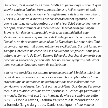
Danielson, c'est avant tout Daniel Smith. Un personnage autour duquel
gravite toute la famille : frères, sœurs, épouse, belles-sœurs et amis
(très proches) ; quoique lors de l'enregistrement de leur dernier album,
« Ships », la palette d'invités s'est considérablement agrandie. Une
bonne vingtaine de collaborateurs ont ainsi participé à la confection de
cet opus, et notamment des membres de Deerhof ainsi que Sufjan
Stevens. Un disque remarquable mais trop peu médiatisé pour
s'extraire de la zone crépusculaire de l'underground. Le septième de
Daniel, si on tient compte de celui de Br. Danielson. Un opus solo ! Tout
un concept qui méritait quand même des explications. Surtout lorsqu'on
sait que l'intéressé ne cache pas ses convictions religieuses, sans pour
autant, a contrario de David Eugene Edwards, chercher à convertir son
prochain à sa doctrine personnelle. Les nouveaux sympathisants n'ont
donc pas dû se farcir des cours de catéchisme…
« Je ne me considère pas comme un guide spirituel. Ma foi est plutôt le
reflet d'un examen de conscience individuel. Je compte autant d'amis
croyants que de personnes ne partageant pas nécessairement mes
convictions religieuses. Ce n'est pas un problème. Sais-tu que l'essence
même des relations est une vérité spirituelle ? C'est ce qui fait tourner
le monde. Qui permet aux êtres humains de vivre ensemble sur cette
terre… »
Donc à l'avenir, il faudra s'attendre à la reconduction de
la formule élargie du groupe. Daniel s'explique :
« Pour pouvoir