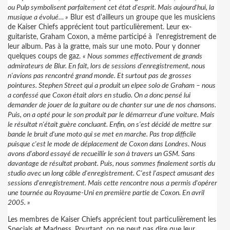
ou Pulp symbolisent parfaitement cet état d'esprit. Mais aujourd'hui, la
musique a évolué… »
Blur est d'ailleurs un groupe que les musiciens
de Kaiser Chiefs apprécient tout particulièrement. Leur ex-
guitariste, Graham Coxon, a même participé à
l'enregistrement de
leur album. Pas à la gratte, mais sur une moto. Pour y donner
quelques coups de gaz.
« Nous sommes effectivement de grands
admirateurs de Blur. En fait, lors de sessions d'enregistrement, nous
n'avions pas rencontré grand monde. Et surtout pas de grosses
pointures. Stephen Street qui a produit un elpee solo de Graham – nous
a confessé que Coxon était alors en studio. On a donc pensé lui
demander de jouer de la guitare ou de chanter sur une de nos chansons.
Puis, on a opté pour le son produit par le démarreur d'une voiture. Mais
le résultat n'était guère concluant. Enfin, on s'est décidé de mettre sur
bande le bruit d'une moto qui se met en marche. Pas trop difficile
puisque c'est le mode de déplacement de Coxon dans Londres. Nous
avons d'abord essayé de recueillir le son à travers un GSM. Sans
davantage de résultat probant. Puis, nous sommes finalement sortis du
studio avec un long câble d'enregistrement. C'est l'aspect amusant des
sessions d'enregistrement. Mais cette rencontre nous a permis d'opérer
une tournée au Royaume-Uni en première partie de Coxon. En avril
2005. »
Les membres de Kaiser Chiefs apprécient tout particulièrement les
Specials et Madness. Pourtant, on ne peut pas dire que leur