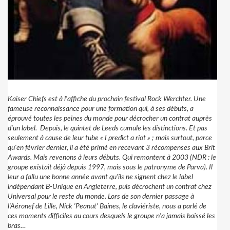
Kaiser Chiefs est à l'affiche du prochain festival Rock Werchter. Une
fameuse reconnaissance pour une formation qui, à ses débuts, a
éprouvé toutes les peines du monde pour décrocher un contrat auprès
d'un label.
Depuis, le quintet de Leeds cumule les distinctions. Et pas
seulement à cause de leur tube « I predict a riot » ; mais surtout, parce
qu'en février dernier, il a été primé en recevant 3 récompenses aux Brit
Awards. Mais revenons à leurs débuts. Qui remontent à 2003 (NDR : le
groupe existait déjà depuis 1997, mais sous le patronyme de Parva). Il
leur a fallu une bonne année avant qu'ils ne signent chez le label
indépendant B-Unique en Angleterre, puis décrochent un contrat chez
Universal pour le reste du monde. Lors de son dernier passage à
l'Aéronef de Lille, Nick 'Peanut' Baines, le claviériste, nous a parlé de
ces moments difficiles au cours desquels le groupe n'a jamais baissé les
bras…