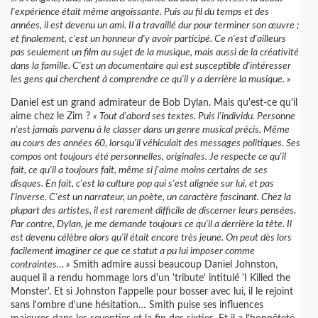
l'expérience était même angoissante. Puis au fil du temps et des
années, il est devenu un ami. Il a travaillé dur pour terminer son œuvre ;
et finalement, c'est un honneur d'y avoir participé. Ce n'est d'ailleurs
pas seulement un film au sujet de la musique, mais aussi de la créativité
dans la famille. C'est un documentaire qui est susceptible d'intéresser
les gens qui cherchent à comprendre ce qu'il y a derrière la musique. »
Daniel est un grand admirateur de Bob Dylan. Mais qu'est-ce qu'il
aime chez le Zim ?
« Tout d'abord ses textes. Puis l'individu. Personne
n'est jamais parvenu à le classer dans un genre musical précis. Même
au cours des années 60, lorsqu'il véhiculait des messages politiques. Ses
compos ont toujours été personnelles, originales. Je respecte ce qu'il
fait, ce qu'il a toujours fait, même si j'aime moins certains de ses
disques. En fait, c'est la culture pop qui s'est alignée sur lui, et pas
l'inverse. C'est un narrateur, un poète, un caractère fascinant. Chez la
plupart des artistes, il est rarement difficile de discerner leurs pensées.
Par contre, Dylan, je me demande toujours ce qu'il a derrière la tête. Il
est devenu célèbre alors qu'il était encore très jeune. On peut dès lors
facilement imaginer ce que ce statut a pu lui imposer comme
contraintes… »
Smith admire aussi beaucoup Daniel Johnston,
auquel il a rendu hommage lors d'un 'tribute' intitulé 'I Killed the
Monster'. Et si Johnston l'appelle pour bosser avec lui, il le rejoint
sans l'ombre d'une hésitation… Smith puise ses influences