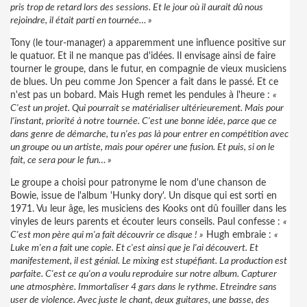
pris trop de retard lors des sessions. Et le jour où il aurait dû nous
rejoindre, il était parti en tournée… »
Tony (le tour-manager) a apparemment une influence positive sur
le quatuor. Et il ne manque pas d'idées. Il envisage ainsi de faire
tourner le groupe, dans le futur, en compagnie de vieux musiciens
de blues. Un peu comme Jon Spencer a fait dans le passé. Et ce
n'est pas un bobard. Mais Hugh remet les pendules à l'heure :
«
C'est un projet. Qui pourrait se matérialiser ultérieurement. Mais pour
l'instant, priorité à notre tournée. C'est une bonne idée, parce que ce
dans genre de démarche, tu n'es pas là pour entrer en compétition avec
un groupe ou un artiste, mais pour opérer une fusion. Et puis, si on le
fait, ce sera pour le fun… »
Le groupe a choisi pour patronyme le nom d'une chanson de
Bowie, issue de l'album 'Hunky dory'. Un disque qui est sorti en
1971. Vu leur âge, les musiciens des Kooks ont dû fouiller dans les
vinyles de leurs parents et écouter leurs conseils. Paul confesse :
«
C'est mon père qui m'a fait découvrir ce disque ! »
Hugh embraie :
«
Luke m'en a fait une copie. Et c'est ainsi que je l'ai découvert. Et
manifestement, il est génial. Le mixing est stupéfiant. La production est
parfaite. C'est ce qu'on a voulu reproduire sur notre album. Capturer
une atmosphère. Immortaliser 4 gars dans le rythme. Etreindre sans
user de violence. Avec juste le chant, deux guitares, une basse, des