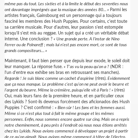
même pas du tout. Les sixties et à la limite le début des seventies nous
ont davantage imprégnés que la musique des années 80… »
Parmi les
artistes français, Gainsbourg est un personnage qui a toujours
fasciné les membres des Hush Puppies. Pour certains, c'est toute
sa carrière musicale. Pour d'autres, leur passion s'est estompée
lorsqu'il s'est mis au reggae. Un sujet qui a créé un véritable débat
interne. Une conclusion ?
« Une grande perte. A l'instar de Nino
Ferrer ou de Polnareff ; mais lui n'est pas encore mort, ce sont de tous
grands compositeurs… »
Maintenant, il faut bien penser que depuis leur exode, le soleil doit
leur manquer. La réponse fuse.
« T'as vu la peau qu'on a ?
(NDR :
l'un d'entre eux exhibe ses bras en retroussant ses manches).
Regarde ! Je suis blanc comme un cachet d'aspirine
(rires)
. Evidemment
que ça nous manque. Le problème c'est qu'on ne peut avoir le beurre et
l'argent du beurre. Même la crémière, puisqu'elle vit à Paris ! »
(rires)
Oui, mais leurs fans de la première heure, et en particulier ceux
des Lykids ? Sont-ils devenus forcément des aficionados des Hush
Puppies ? C'est confirmé :
« Bien sûr ! Les fans et les femmes aussi.
Même si ce n'est plus tout à fait le même groupe et les mêmes
personnes. Enfin, nous sommes encore quatre sur cinq. Mais on a repris
notre cheminement, à peu près à l'endroit où nous nous étions arrêtés
chez les Lykids. Nous avions commencé à développer un projet à partir
de ce qu'on aimait. Nous avions même commencé à tâter de l'électro.