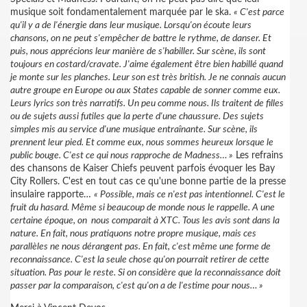
musique soit fondamentalement marquée par le ska.
« C'est parce
qu'il y a de l'énergie dans leur musique. Lorsqu'on écoute leurs
chansons, on ne peut s'empêcher de battre le rythme, de danser. Et
puis, nous apprécions leur manière de s'habiller. Sur scène, ils sont
toujours en costard/cravate. J'aime également être bien habillé quand
je monte sur les planches. Leur son est très british. Je ne connais aucun
autre groupe en Europe ou aux States capable de sonner comme eux.
Leurs lyrics son très narratifs. Un peu comme nous. Ils traitent de filles
ou de sujets aussi futiles que la perte d'une chaussure. Des sujets
simples mis au service d'une musique entraînante. Sur scène, ils
prennent leur pied. Et comme eux, nous sommes heureux lorsque le
public bouge. C'est ce qui nous rapproche de Madness… »
Les refrains
des chansons de Kaiser Chiefs peuvent parfois évoquer les Bay
City Rollers. C'est en tout cas ce qu'une bonne partie de la presse
insulaire rapporte…
« Possible, mais ce n'est pas intentionnel. C'est le
fruit du hasard. Même si beaucoup de monde nous le rappelle. A une
certaine époque, on
nous comparait à XTC. Tous les avis sont dans la
nature. En fait, nous pratiquons notre propre musique, mais ces
parallèles ne nous dérangent pas. En fait, c'est même une forme de
reconnaissance. C'est la seule chose qu'on pourrait retirer de cette
situation. Pas pour le reste. Si on considère que la reconnaissance doit
passer par la comparaison, c'est qu'on a de l'estime pour nous… »