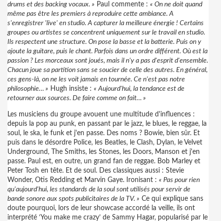
drums et des backing vocaux. »
Paul commente :
« On ne doit quand
même pas être les premiers à reproduire cette ambiance. A
s'enregistrer 'live' en studio. A capturer la meilleure énergie ! Certains
groupes ou artistes se concentrent uniquement sur le travail en studio.
Ils respectent une structure. On pose la basse et la batterie. Puis on y
ajoute la guitare, puis le chant. Parfois dans un ordre différent. Où est la
passion ? Les morceaux sont joués, mais il n'y a pas d'esprit d'ensemble.
Chacun joue sa partition sans se soucier de celle des autres. En général,
ces gens-là, on ne les voit jamais en tournée. Ce n'est pas notre
philosophie… »
Hugh insiste :
« Aujourd'hui, la tendance est de
retourner aux sources. De faire comme on fait… »
Les musiciens du groupe avouent une multitude d'influences :
depuis la pop au punk, en passant par le jazz, le blues, le reggae, la
soul, le ska, le funk et j'en passe. Des noms ? Bowie, bien sûr. Et
puis dans le désordre Police, les Beatles, le Clash, Dylan, le Velvet
Underground, The Smiths, les Stones, les Doors, Manson et j'en
passe. Paul est, en outre, un grand fan de reggae. Bob Marley et
Peter Tosh en tête. Et de soul. Des classiques aussi : Stevie
Wonder, Otis Redding et Marvin Gaye. Ironisant :
« Pas pour rien
qu'aujourd'hui, les standards de la soul sont utilisés pour servir de
bande sonore aux spots publicitaires de la TV. »
Ce qui explique sans
doute pourquoi, lors de leur showcase accordé la veille, ils ont
interprété ‘You make me crazy’ de Sammy Hagar, popularisé par le