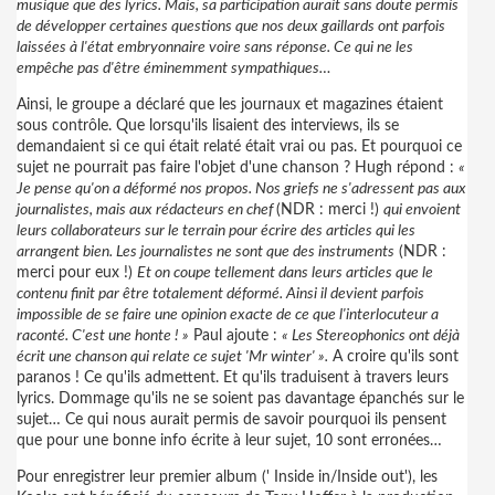
musique que des lyrics. Mais, sa participation aurait sans doute permis
de développer certaines questions que nos deux gaillards ont parfois
laissées à l'état embryonnaire voire sans réponse. Ce qui ne les
empêche pas d'être éminemment sympathiques…
Ainsi, le groupe a déclaré que les journaux et magazines étaient
sous contrôle. Que lorsqu'ils lisaient des interviews, ils se
demandaient si ce qui était relaté était vrai ou pas. Et pourquoi ce
sujet ne pourrait pas faire l'objet d'une chanson ? Hugh répond :
«
Je pense qu'on a déformé nos propos. Nos griefs ne s'adressent pas aux
journalistes, mais aux rédacteurs en chef
(NDR : merci !)
qui envoient
leurs collaborateurs sur le terrain pour écrire des articles qui les
arrangent bien. Les journalistes ne sont que des instruments
(NDR :
merci pour eux !)
Et on coupe tellement dans leurs articles que le
contenu finit par être totalement déformé. Ainsi il devient parfois
impossible de se faire une opinion exacte de ce que l'interlocuteur a
raconté. C'est une honte ! »
Paul ajoute :
« Les Stereophonics ont déjà
écrit une chanson qui relate ce sujet 'Mr winter' ».
A croire qu'ils sont
paranos ! Ce qu'ils admettent. Et qu'ils traduisent à travers leurs
lyrics. Dommage qu'ils ne se soient pas davantage épanchés sur le
sujet… Ce qui nous aurait permis de savoir pourquoi ils pensent
que pour une bonne info écrite à leur sujet, 10 sont erronées…
Pour enregistrer leur premier album (' Inside in/Inside out'), les