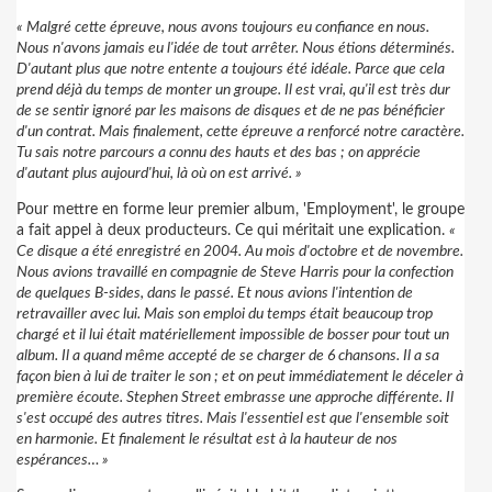
« Malgré cette épreuve, nous avons toujours eu confiance en nous.
Nous n'avons jamais eu l'idée de tout arrêter. Nous étions déterminés.
D'autant plus que notre entente a toujours été idéale. Parce que cela
prend déjà du temps de monter un groupe. Il est vrai, qu'il est très dur
de se sentir ignoré par les maisons de disques et de ne pas bénéficier
d'un contrat. Mais finalement, cette épreuve a renforcé notre caractère.
Tu sais notre parcours a connu des hauts et des bas ; on apprécie
d'autant plus aujourd'hui, là où on est arrivé. »
Pour mettre en forme leur premier album, 'Employment', le groupe
a fait appel à deux producteurs. Ce qui méritait une explication.
«
Ce disque a été enregistré en 2004. Au mois d'octobre et de novembre.
Nous avions travaillé en compagnie de Steve Harris pour la confection
de quelques B-sides, dans le passé. Et nous avions l'intention de
retravailler avec lui. Mais son emploi du temps était beaucoup trop
chargé et il lui était matériellement impossible de bosser pour tout un
album. Il a quand même accepté de se charger de 6 chansons. Il a sa
façon bien à lui de traiter le son ; et on peut immédiatement le déceler à
première écoute. Stephen Street embrasse une approche différente. Il
s'est occupé des autres titres. Mais l'essentiel est que l'ensemble soit
en harmonie. Et finalement le résultat est à la hauteur de nos
espérances… »