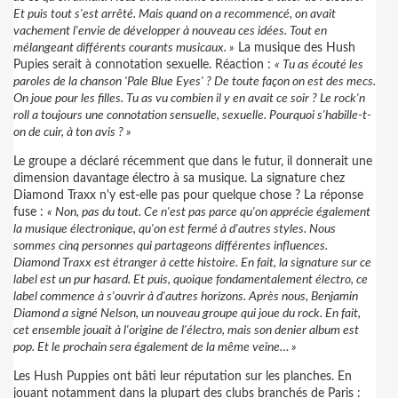
Et puis tout s'est arrêté. Mais quand on a recommencé, on avait
vachement l'envie de développer à nouveau ces idées. Tout en
mélangeant différents courants musicaux. »
La musique des Hush
Pupies serait à connotation sexuelle. Réaction :
« Tu as écouté les
paroles de la chanson 'Pale Blue Eyes' ? De toute façon on est des mecs.
On joue pour les filles. Tu as vu combien il y en avait ce soir ? Le rock'n
roll a toujours une connotation sensuelle, sexuelle. Pourquoi s'habille-t-
on de cuir, à ton avis ? »
Le groupe a déclaré récemment que dans le futur, il donnerait une
dimension davantage électro à sa musique. La signature chez
Diamond Traxx n'y est-elle pas pour quelque chose ? La réponse
fuse :
« Non, pas du tout. Ce n'est pas parce qu'on apprécie également
la musique électronique, qu'on est fermé à d'autres styles. Nous
sommes cinq personnes qui partageons différentes influences.
Diamond Traxx est étranger à cette histoire. En fait, la signature sur ce
label est un pur hasard. Et puis, quoique fondamentalement électro, ce
label commence à s'ouvrir à d'autres horizons. Après nous, Benjamin
Diamond a signé Nelson, un nouveau groupe qui joue du rock. En fait,
cet ensemble jouait à l'origine de l'électro, mais son denier album est
pop. Et le prochain sera également de la même veine… »
Les Hush Puppies ont bâti leur réputation sur les planches. En
jouant notamment dans la plupart des clubs branchés de Paris :