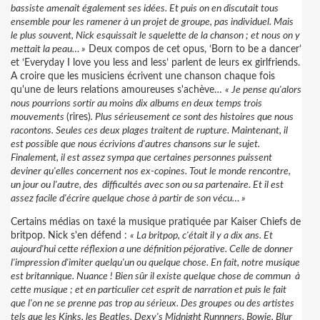
bassiste amenait également ses idées. Et puis on en discutait tous
ensemble pour les ramener à un projet de groupe, pas individuel. Mais
le plus souvent, Nick esquissait le squelette de la chanson ; et nous on y
mettait la peau… »
Deux compos de cet opus, ‘Born to be a dancer’
et ‘Everyday I love you less and less’ parlent de leurs ex girlfriends.
A croire que les musiciens écrivent une chanson chaque fois
qu'une de leurs relations amoureuses s'achève…
« Je pense qu'alors
nous pourrions sortir au moins dix albums en deux temps trois
mouvements
(rires)
. Plus sérieusement ce sont des histoires que nous
racontons. Seules ces deux plages traitent de rupture. Maintenant, il
est possible que nous écrivions d'autres chansons sur le sujet.
Finalement, il est assez sympa que certaines personnes puissent
deviner qu'elles concernent nos ex-copines. Tout le monde rencontre,
un jour ou l'autre, des
difficultés avec son ou sa partenaire. Et il est
assez facile d'écrire quelque chose à partir de son vécu… »
Certains médias on taxé la musique pratiquée par Kaiser Chiefs de
britpop. Nick s'en défend :
« La britpop, c'était il y a dix ans. Et
aujourd'hui cette réflexion a une définition péjorative. Celle de donner
l'impression d'imiter quelqu'un ou quelque chose. En fait, notre musique
est britannique. Nuance ! Bien sûr il existe quelque chose de commun
à
cette musique ; et en particulier cet esprit de narration et puis le fait
que l'on ne se prenne pas trop au sérieux. Des groupes ou des artistes
tels que les Kinks, les Beatles, Dexy's Midnight Runnners, Bowie, Blur