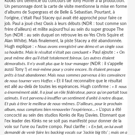
Kooks ont bénéficié du concours de Tony Hoffer à la production.
Un personnage dont la carte de visite mentionne la mise en forme
d'albums de Supergrass et de Belle & Sebastian. Pourtant, à
l'origine, c'était Paul Stacey qui avait été approché pour faire ce
job. Paul a joué chez Oasis à leurs débuts (NDR : tout comme son
frère d'ailleurs) et milite aujourd'hui au sein du super groupe The
Syn (NDR : au sein duquel on retrouve les ex-Yes Chris Squire et
Alan White). Mais finalement, la piste Stacey a été abandonnée.
Hugh explique :
« Nous avons enregistré une démo et un single sous
sa houlette. Mais le résultat n'était pas concluant »
Paul ajoute :
« On
peut même dire qu'il était totalement foireux. Les autres étaient
démoralisés. Il n'y avait plus que le tour-manager
(NDR : il s'appelle
aussi Tony !)
et moi-même pour y croire encore. Ils étaient presque
prêts à tout abandonner. Mais nous sommes parvenus à les convaincre
de nous tourner vers Hoffer. »
Et il faut reconnaître que le résultat
est allé au-delà de toutes les espérances. Hugh confirme :
« Il
nous
a énormément aidé. Il a joué un rôle fédérateur, parce qu'on partait tous
azimuts. Il est parvenu à insuffler un sentiment d'unité à notre disque.
Et puis à tirer le meilleur de nous-mêmes. D'ailleurs, pour le prochain
album, nous comptons bien renouveler l'expérience… »
L'opus a été
concocté au sein des studios Konks de Ray Davies. Etonnant que
l'ex leader des Kinks ne se soit pas manifesté pour donner de la
voix sur l'une ou l'autre compo. Paul clarifie :
« En fait, on lui avait
demandé de venir faire les backing vocals sur ‘Jackie big tits’ ; mais on a