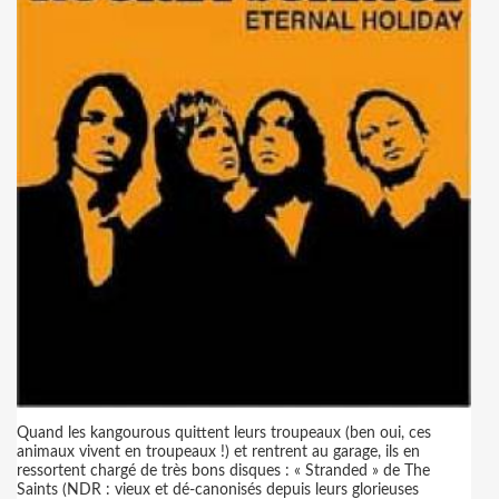
Quand les kangourous quittent leurs troupeaux (ben oui, ces
animaux vivent en troupeaux !) et rentrent au garage, ils en
ressortent chargé de très bons disques : « Stranded » de The
Saints (NDR : vieux et dé-canonisés depuis leurs glorieuses