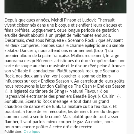
Depuis quelques années, Mehdi Pinson et Ludovic Therrault
vivent cloisonnés dans une bicoque et s’enfilent leurs disques et
films préférés. Logiquement, cette longue période de gestation
érudite devait aboutir à un projet de mélomanes endurcis.
Désormais, c’est sous l’étiquette « Scenario Rock » que sévissent
les deux compères. Tombés sous le charme épileptique du simple
« Skitzo Dancer », nous attendions énormément (trop ?) du
premier album de la paire française. Malheureusement, le large
panorama des préférences artistiques du duo s’empêtre dans une
sorte de soupe au chou musicale et le disque rêvé peine à trouver
son véritable fil conducteur. Plutôt synopsis rock que Scenario
Rock, nos deux amis s’en vont coucher la somme de leurs
influences sur cet « Endless Season ». Au carrefour de leurs goûts,
nous retrouvons le London Calling de The Clash (« Endless Season
»), la légèreté du timbre de Sting (« Natural Flavour ») ou
l’agressivité électrisante des premiers Beastie Boys (« Cruisin’ »).
Sur album, Scenario Rock mélange le tout dans un grand
chaudron de dance et de funk. La mixture cuit à feu doux. Et
pourtant, à force de les réécouter, les derniers titres du disque
commencent à sentir le cramé. Mais plutôt que de tout laisser
flamber, il vaut parfois mieux couper le gaz. Au moins, nous
pourrons encore goûter à cette drôle de recette…
Publié dans
Chroniques