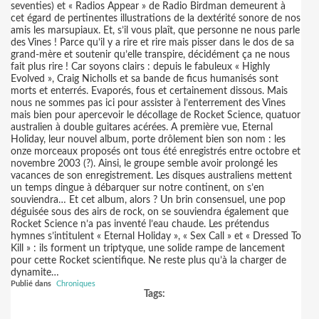
seventies) et « Radios Appear » de Radio Birdman demeurent à
cet égard de pertinentes illustrations de la dextérité sonore de nos
amis les marsupiaux. Et, s’il vous plaît, que personne ne nous parle
des Vines ! Parce qu’il y a rire et rire mais pisser dans le dos de sa
grand-mère et soutenir qu’elle transpire, décidément ça ne nous
fait plus rire ! Car soyons clairs : depuis le fabuleux « Highly
Evolved », Craig Nicholls et sa bande de ficus humanisés sont
morts et enterrés. Evaporés, fous et certainement dissous. Mais
nous ne sommes pas ici pour assister à l’enterrement des Vines
mais bien pour apercevoir le décollage de Rocket Science, quatuor
australien à double guitares acérées. A première vue, Eternal
Holiday, leur nouvel album, porte drôlement bien son nom : les
onze morceaux proposés ont tous été enregistrés entre octobre et
novembre 2003 (?). Ainsi, le groupe semble avoir prolongé les
vacances de son enregistrement. Les disques australiens mettent
un temps dingue à débarquer sur notre continent, on s’en
souviendra… Et cet album, alors ? Un brin consensuel, une pop
déguisée sous des airs de rock, on se souviendra également que
Rocket Science n’a pas inventé l’eau chaude. Les prétendus
hymnes s’intitulent « Eternal Holiday », « Sex Call » et « Dressed To
Kill » : ils forment un triptyque, une solide rampe de lancement
pour cette Rocket scientifique. Ne reste plus qu’à la charger de
dynamite…
Publié dans
Chroniques
Tags: