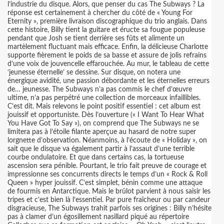
l’industrie du disque. Alors, que penser du cas The Subways ? La
réponse est certainement à chercher du côté de « Young For
Eternity », première livraison discographique du trio anglais. Dans
cette histoire, Billy tient la guitare et éructe sa fougue populeuse
pendant que Josh se tient derrière ses fûts et alimente un
martèlement fluctuant mais efficace. Enfin, la délicieuse Charlotte
supporte fièrement le poids de sa basse et assure de jolis refrains
d’une voix de jouvencelle effarouchée. Au mur, le tableau de cette
‘jeunesse éternelle’ se dessine. Sur disque, on notera une
énergique avidité, une passion débordante et les éternelles erreurs
de… jeunesse. The Subways n’a pas commis le chef d’œuvre
ultime, n’a pas perpétré une collection de morceaux infaillibles.
C’est dit. Mais relevons le point positif essentiel : cet album est
jouissif et opportuniste. Dès l’ouverture (« I Want To Hear What
You Have Got To Say »), on comprend que The Subways ne se
limitera pas à l’étoile filante aperçue au hasard de notre super
lorgnette d’observation. Néanmoins, à l’écoute de « Holiday », on
sait que le disque va également partir à l’assaut d’une terrible
courbe ondulatoire. Et que dans certains cas, la tortueuse
ascension sera pénible. Pourtant, le trio fait preuve de courage et
impressionne ses concurrents directs le temps d’un « Rock & Roll
Queen » hyper jouissif. C’est simplet, bénin comme une attaque
de fourmis en Antarctique. Mais le brûlot parvient à nous saisir les
tripes et c’est bien là l’essentiel. Par pure fraîcheur ou par candeur
disgracieuse, The Subways trahit parfois ses origines : Billy n’hésite
pas à clamer d’un égosillement nasillard piqué au répertoire