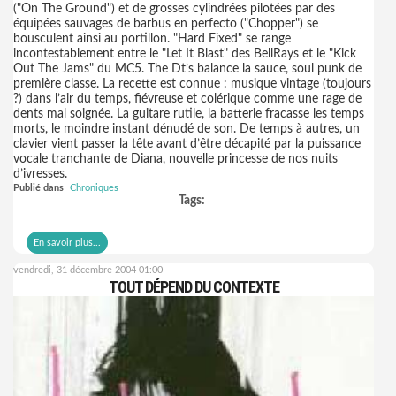
("On The Ground") et de grosses cylindrées pilotées par des
équipées sauvages de barbus en perfecto ("Chopper") se
bousculent ainsi au portillon. "Hard Fixed" se range
incontestablement entre le "Let It Blast" des BellRays et le "Kick
Out The Jams" du MC5. The Dt’s balance la sauce, soul punk de
première classe. La recette est connue : musique vintage (toujours
?) dans l’air du temps, fiévreuse et colérique comme une rage de
dents mal soignée. La guitare rutile, la batterie fracasse les temps
morts, le moindre instant dénudé de son. De temps à autres, un
clavier vient passer la tête avant d’être décapité par la puissance
vocale tranchante de Diana, nouvelle princesse de nos nuits
d’ivresses.
Publié dans
Chroniques
Tags:
En savoir plus...
vendredi, 31 décembre 2004 01:00
TOUT DÉPEND DU CONTEXTE