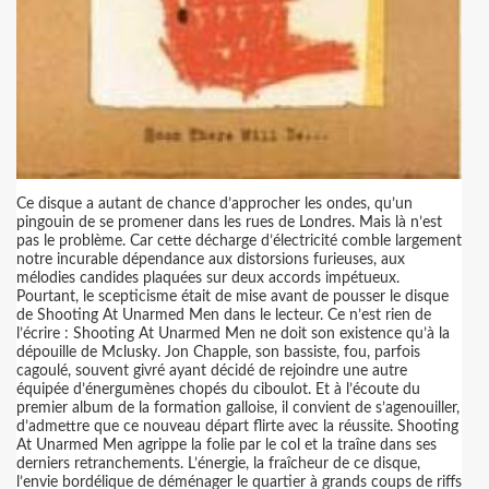
Ce disque a autant de chance d’approcher les ondes, qu’un
pingouin de se promener dans les rues de Londres. Mais là n’est
pas le problème. Car cette décharge d’électricité comble largement
notre incurable dépendance aux distorsions furieuses, aux
mélodies candides plaquées sur deux accords impétueux.
Pourtant, le scepticisme était de mise avant de pousser le disque
de Shooting At Unarmed Men dans le lecteur. Ce n’est rien de
l’écrire : Shooting At Unarmed Men ne doit son existence qu’à la
dépouille de Mclusky. Jon Chapple, son bassiste, fou, parfois
cagoulé, souvent givré ayant décidé de rejoindre une autre
équipée d’énergumènes chopés du ciboulot. Et à l’écoute du
premier album de la formation galloise, il convient de s’agenouiller,
d’admettre que ce nouveau départ flirte avec la réussite. Shooting
At Unarmed Men agrippe la folie par le col et la traîne dans ses
derniers retranchements. L’énergie, la fraîcheur de ce disque,
l’envie bordélique de déménager le quartier à grands coups de riffs