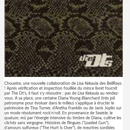
Chouette, une nouvelle collaboration de Lisa Kekaula des BellRays
! Après vérification et inspection fouillée du mince livret fournit
par The Dt’s, il faut s’y résoudre : pas de Lisa Kekaula au rendez-
vous. A sa place, une certaine Diana Young-Blanchard (très joli
patronyme pour évoluer dans le milieu) s’applique à éructer le
patrimoine de Tina Turner, d’Aretha Franklin ou de Janis Joplin sur
un mode résolument rock’n’roll. En provenance de Seattle, le
quatuor, mû par l’énergie intensive du timbre de Diana, cultive les
clichés sans vergogne. Histoires de flingues ("Loaded Gun"),
d’amours sulfureux ("The Hurt Is Over"), de meurtres sordides