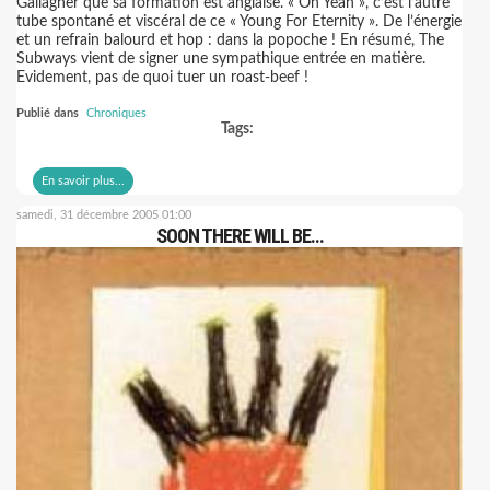
Gallagher que sa formation est anglaise. « Oh Yeah », c’est l’autre
tube spontané et viscéral de ce « Young For Eternity ». De l’énergie
et un refrain balourd et hop : dans la popoche ! En résumé, The
Subways vient de signer une sympathique entrée en matière.
Evidement, pas de quoi tuer un roast-beef !
Publié dans
Chroniques
Tags:
En savoir plus...
samedi, 31 décembre 2005 01:00
SOON THERE WILL BE…