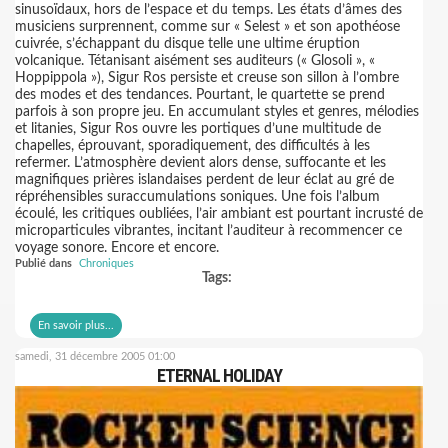
sinusoïdaux, hors de l’espace et du temps. Les états d’âmes des
musiciens surprennent, comme sur « Selest » et son apothéose
cuivrée, s’échappant du disque telle une ultime éruption
volcanique. Tétanisant aisément ses auditeurs (« Glosoli », «
Hoppippola »), Sigur Ros persiste et creuse son sillon à l’ombre
des modes et des tendances. Pourtant, le quartette se prend
parfois à son propre jeu. En accumulant styles et genres, mélodies
et litanies, Sigur Ros ouvre les portiques d’une multitude de
chapelles, éprouvant, sporadiquement, des difficultés à les
refermer. L’atmosphère devient alors dense, suffocante et les
magnifiques prières islandaises perdent de leur éclat au gré de
répréhensibles suraccumulations soniques. Une fois l’album
écoulé, les critiques oubliées, l’air ambiant est pourtant incrusté de
microparticules vibrantes, incitant l’auditeur à recommencer ce
voyage sonore. Encore et encore.
Publié dans
Chroniques
Tags:
En savoir plus...
samedi, 31 décembre 2005 01:00
ETERNAL HOLIDAY