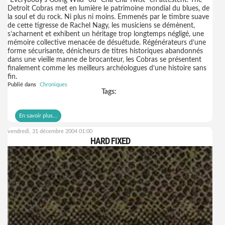
"Everybody’s Going Wild" ou "Cha Cha Twist” en attestent. The
Detroit Cobras met en lumière le patrimoine mondial du blues, de
la soul et du rock. Ni plus ni moins. Emmenés par le timbre suave
de cette tigresse de Rachel Nagy, les musiciens se démènent,
s’acharnent et exhibent un héritage trop longtemps négligé, une
mémoire collective menacée de désuétude. Régénérateurs d’une
forme sécurisante, dénicheurs de titres historiques abandonnés
dans une vieille manne de brocanteur, les Cobras se présentent
finalement comme les meilleurs archéologues d’une histoire sans
fin.
Publié dans
Chroniques
Tags:
En savoir plus...
vendredi, 31 décembre 2004 01:00
HARD FIXED