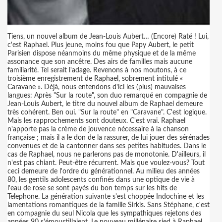
Tiens, un nouvel album de Jean-Louis Aubert… (Encore) Raté ! Lui,
c'est Raphael. Plus jeune, moins fou que Papy Aubert, le petit
Parisien dispose néanmoins du même physique et de la même
assonance que son ancêtre. Des airs de familles mais aucune
familiarité. Tel serait l'adage. Revenons à nos moutons, à ce
troisième enregistrement de Raphael, sobrement intitulé «
Caravane ». Déjà, nous entendons d'ici les (plus) mauvaises
langues: Après "Sur la route", son duo remarqué en compagnie de
Jean-Louis Aubert, le titre du nouvel album de Raphael demeure
très cohérent. Ben oui. "Sur la route" en "Caravane". C'est logique.
Mais les rapprochements sont douteux. C'est vrai. Raphael
n'apporte pas la crème de jouvence nécessaire à la chanson
française ; mais il a le don de la rassurer, de lui jouer des sérénades
convenues et de la cantonner dans ses petites habitudes. Dans le
cas de Raphael, nous ne parlerons pas de monotonie. D'ailleurs, il
n'est pas chiant. Peut-être récurrent. Mais que voulez-vous? Tout
ceci demeure de l'ordre du générationnel. Au milieu des années
80, les gentils adolescents confinés dans une optique de vie à
l'eau de rose se sont payés du bon temps sur les hits de
Telephone. La génération suivante s'est choppée Indochine et les
lamentations romantiques de la famille Sirkis. Sans Stéphane, c'est
en compagnie du seul Nicola que les sympathiques rejetons des