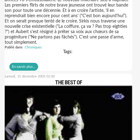
années 90 s'émoustillaient. Le nouveau millénaire sied à Raphael.
Les premiers flirts de notre brave jeunesse ont trouvé leur bande
son pour toute une décennie. Et à en croire l'artiste, ‘il en
reprendrait bien encore pour cent ans’ ("C'est bon aujourd'hui").
Et on serait presque tenté de le croire. Sirkis nous traverse une
nouvelle crise existentielle ("La coiffure, ça va ? Pas trop eighties
?") et Aubert s'est résigné à prêter sa voix aux chœurs de sa
progéniture ("Ne partons pas fâchés"). C'est une passe d'arme,
tout simplement.
Publié dans
Chroniques
Tags:
En savoir plus...
samedi, 31 décembre 2005 01:00
THE BEST OF