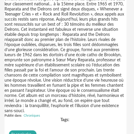
leur classement national… à la 15ème place. Entre 1965 et 1970,
Reparata and the Delrons ont signé deux disques, « Whenever a
Teenager Cries » et « Rock and Roll Revolution », deux appels aux
succès restés sans réponse. Aujourd’hui, leurs plus grands hits
sont ressuscités sur un best of : 30 témoins du meilleur des
Delrons. Cet instantané est fabuleux et renverse une situation
établie depuis trop longtemps : Reparata and the Delrons
réapparaît donc au premier plan de l’histoire. Leurs rivales de
l’époque oubliées, disparues, les trois filles sont dédommagées
d’une glorieuse considération. Ce groupe, formé aux premières
lueurs de 1962 dans les dortoirs d’une école catho de Brooklyn,
emprunte son patronyme à Sœur Mary Reparata, professeur et
mère supérieure d’un établissement scolaire où l’éducation des
filles passait par la foi et l’amour de son prochain. Les trente
chansons de cette compilation sont magnifiques et symbolisent
une époque révolue. Une vision réductrice d’une vie heureuse où
les hommes travaillent en fumant la pipe et les femmes chantent
en passant l’aspirateur. Une époque où le consensualisme était
norme. Cet album est un morceau d’histoire, rêvé, harmonieux et
irréel. Le monde a changé et, au fond, on espère que tout
reviendra : la tranquillité, l’euphorie et l’illusion d’une existence
sans-souci.
Publié dans
Chroniques
Tags: