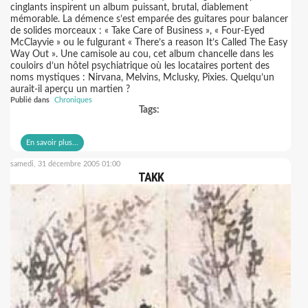
cinglants inspirent un album puissant, brutal, diablement
mémorable. La démence s’est emparée des guitares pour balancer
de solides morceaux : « Take Care of Business », « Four-Eyed
McClayvie » ou le fulgurant « There’s a reason It’s Called The Easy
Way Out ». Une camisole au cou, cet album chancelle dans les
couloirs d’un hôtel psychiatrique où les locataires portent des
noms mystiques : Nirvana, Melvins, Mclusky, Pixies. Quelqu’un
aurait-il aperçu un martien ?
Publié dans
Chroniques
Tags:
En savoir plus...
samedi, 31 décembre 2005 01:00
TAKK