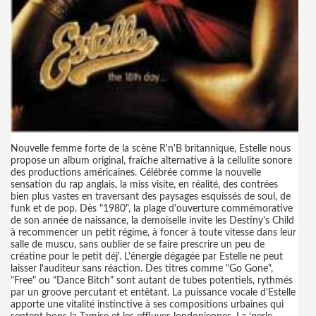
Nouvelle femme forte de la scène R'n'B britannique, Estelle nous
propose un album original, fraîche alternative à la cellulite sonore
des productions américaines. Célébrée comme la nouvelle
sensation du rap anglais, la miss visite, en réalité, des contrées
bien plus vastes en traversant des paysages esquissés de soul, de
funk et de pop. Dès "1980", la plage d'ouverture commémorative
de son année de naissance, la demoiselle invite les Destiny's Child
à recommencer un petit régime, à foncer à toute vitesse dans leur
salle de muscu, sans oublier de se faire prescrire un peu de
créatine pour le petit déj'. L'énergie dégagée par Estelle ne peut
laisser l'auditeur sans réaction. Des titres comme "Go Gone",
"Free" ou "Dance Bitch" sont autant de tubes potentiels, rythmés
par un groove percutant et entêtant. La puissance vocale d'Estelle
apporte une vitalité instinctive à ses compositions urbaines qui