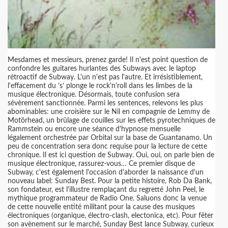
Mesdames et messieurs, prenez garde! Il n'est point question de
confondre les guitares hurlantes des Subways avec le laptop
rétroactif de Subway. L'un n'est pas l'autre. Et irrésistiblement,
l'effacement du ‘s’ plonge le rock'n'roll dans les limbes de la
musique électronique. Désormais, toute confusion sera
sévèrement sanctionnée. Parmi les sentences, relevons les plus
abominables: une croisière sur le Nil en compagnie de Lemmy de
Motörhead, un brûlage de couilles sur les effets pyrotechniques de
Rammstein ou encore une séance d'hypnose mensuelle
légalement orchestrée par Orbital sur la base de Guantanamo. Un
peu de concentration sera donc requise pour la lecture de cette
chronique. Il est ici question de Subway. Oui, oui, on parle bien de
musique électronique, rassurez-vous… Ce premier disque de
Subway, c'est également l'occasion d'aborder la naissance d'un
nouveau label: Sunday Best. Pour la petite histoire, Rob Da Bank,
son fondateur, est l'illustre remplaçant du regretté John Peel, le
mythique programmateur de Radio One. Saluons donc la venue
de cette nouvelle entité militant pour la cause des musiques
électroniques (organique, électro-clash, electonica, etc). Pour fêter
son avènement sur le marché, Sunday Best lance Subway, curieux