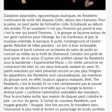
Dadaïstes bizarroïdes, égocentriques loufoques, les Residents
continuent de sortir des disques. Enfin, disons des chansons. Pour
la peine, on peut parler de formation culte. Echafaudé au débuts
des années 70 en Louisiane (‘c’est pas l’homme qui prend la mer,
c’est la mer qui prend l’homme…’), le groupe se façonne autour de
son goût commun pour l’étrange, les cris d’animaux, le jazz, la
musique orientale, le baroque, le punk, l’underground et l’avant-
garde. Résultat de telles passions : un bric-à-brac inclassable,
foutraque et barré comme un orchestre de nains de jardin en
concert au milieu de la forêt de Sherwood. Certains ont parlé de
post-punk, de no wave. D’autres ont préféré classer les Residents
sous la banderole « Experimental Music ». En vérité, personne ne
comprend très bien où ces vieux briscards veulent en venir. Et,
petite anecdote qui vient pimenter encore un peu plus l’énigme :
les apparitions des Residents sont carnavalesques. Les membres
du groupe sont, en effet, toujours apparus masqués. Bref, The
Residents, c’est le bordel. Et ce n’est certainement pas le nouvel
album de ces serviteurs écervelés qui va changer la donne. «
Animal Lover » confirme l’admiration animalière des messieurs.
Pour la prochaine sortie, leur maison de disques peut craindre le
pire : un truc du genre, ‘à l’achat du nouveau Residents, une
mygale gratuite’ ! Youppie. Une fois encore, ils travaillent dans
l’anonymat le plus total et livrent un panachage de bruits sordides