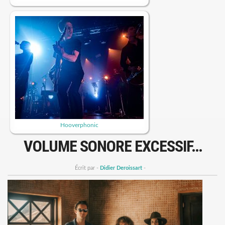
Hooverphonic
VOLUME SONORE EXCESSIF…
Écrit par -
Didier Deroissart
-