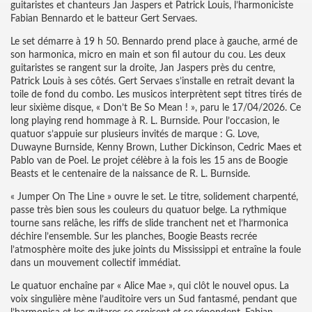
guitaristes et chanteurs Jan Jaspers et Patrick Louis, l’harmoniciste
Fabian Bennardo et le batteur Gert Servaes.
Le set démarre à 19 h 50. Bennardo prend place à gauche, armé de
son harmonica, micro en main et son fil autour du cou. Les deux
guitaristes se rangent sur la droite, Jan Jaspers près du centre,
Patrick Louis à ses côtés. Gert Servaes s’installe en retrait devant la
toile de fond du combo. Les musicos interprètent sept titres tirés de
leur sixième disque, « Don’t Be So Mean ! », paru le 17/04/2026. Ce
long playing rend hommage à R. L. Burnside. Pour l’occasion, le
quatuor s’appuie sur plusieurs invités de marque : G. Love,
Duwayne Burnside, Kenny Brown, Luther Dickinson, Cedric Maes et
Pablo van de Poel. Le projet célèbre à la fois les 15 ans de Boogie
Beasts et le centenaire de la naissance de R. L. Burnside.
« Jumper On The Line » ouvre le set. Le titre, solidement charpenté,
passe très bien sous les couleurs du quatuor belge. La rythmique
tourne sans relâche, les riffs de slide tranchent net et l’harmonica
déchire l’ensemble. Sur les planches, Boogie Beasts recrée
l’atmosphère moite des juke joints du Mississippi et entraîne la foule
dans un mouvement collectif immédiat.
Le quatuor enchaîne par « Alice Mae », qui clôt le nouvel opus. La
voix singulière mène l’auditoire vers un Sud fantasmé, pendant que