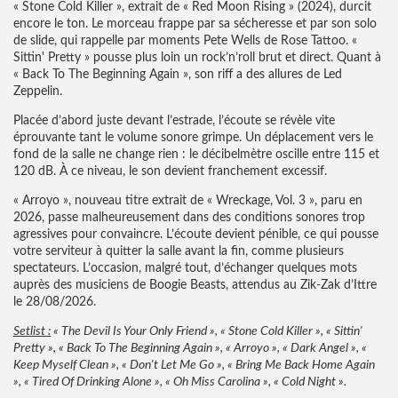
« Stone Cold Killer », extrait de « Red Moon Rising » (2024), durcit
encore le ton. Le morceau frappe par sa sécheresse et par son solo
de slide, qui rappelle par moments Pete Wells de Rose Tattoo. «
Sittin' Pretty » pousse plus loin un rock’n’roll brut et direct. Quant à
« Back To The Beginning Again », son riff a des allures de Led
Zeppelin.
Placée d’abord juste devant l’estrade, l’écoute se révèle vite
éprouvante tant le volume sonore grimpe. Un déplacement vers le
fond de la salle ne change rien : le décibelmètre oscille entre 115 et
120 dB. À ce niveau, le son devient franchement excessif.
« Arroyo », nouveau titre extrait de « Wreckage, Vol. 3 », paru en
2026, passe malheureusement dans des conditions sonores trop
agressives pour convaincre. L’écoute devient pénible, ce qui pousse
votre serviteur à quitter la salle avant la fin, comme plusieurs
spectateurs. L’occasion, malgré tout, d’échanger quelques mots
auprès des musiciens de Boogie Beasts, attendus au Zik-Zak d’Ittre
le 28/08/2026.
Setlist :
« The Devil Is Your Only Friend », « Stone Cold Killer », « Sittin'
Pretty », « Back To The Beginning Again », « Arroyo », « Dark Angel », «
Keep Myself Clean », « Don't Let Me Go », « Bring Me Back Home Again
», « Tired Of Drinking Alone », « Oh Miss Carolina », « Cold Night ».