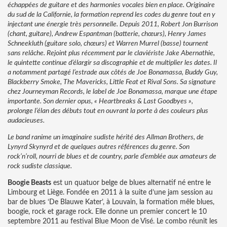
échappées de guitare et des harmonies vocales bien en place. Originaire
du sud de la Californie, la formation reprend les codes du genre tout en y
injectant une énergie très personnelle. Depuis 2011, Robert Jon Burrison
(chant, guitare), Andrew Espantman (batterie, chœurs), Henry James
Schneekluth (guitare solo, chœurs) et Warren Murrel (basse) tournent
sans relâche. Rejoint plus récemment par le claviériste Jake Abernathie,
le quintette continue d’élargir sa discographie et de multiplier les dates. Il
a notamment partagé l’estrade aux côtés de Joe Bonamassa, Buddy Guy,
Blackberry Smoke, The Mavericks, Little Feat et Rival Sons. Sa signature
chez Journeyman Records, le label de Joe Bonamassa, marque une étape
importante. Son dernier opus, « Heartbreaks & Last Goodbyes »,
prolonge l’élan des débuts tout en ouvrant la porte à des couleurs plus
audacieuses.
Le band ranime un imaginaire sudiste hérité des Allman Brothers, de
Lynyrd Skynyrd et de quelques autres références du genre. Son
rock’n’roll, nourri de blues et de country, parle d’emblée aux amateurs de
rock sudiste classique.
Boogie Beasts
est un quatuor belge de blues alternatif né entre le
Limbourg et Liège. Fondée en 2011 à la suite d’une jam session au
bar de blues ‘De Blauwe Kater’, à Louvain, la formation mêle blues,
boogie, rock et garage rock. Elle donne un premier concert le 10
septembre 2011 au festival Blue Moon de Visé. Le combo réunit les