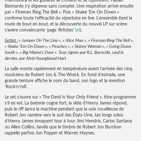
l’harmonica et les guitares se croisent et se répondent. Fabian
Bennardo s’y dépense sans compter. Une respiration arrive ensuite
par « Fireman Ring The Bell ». Puis « Shake ‘Em On Down »
confirme toute l’efficacité du répertoire en live. L’ensemble tient la
route de bout en bout, et la découverte du nouvel LP sur scène
s’avère convaincante ‘page ‘Artistes’
ici
).
Setlist :
« Jumper On The Line », « Alice Mae », « Fireman Ring The Bell »,
« Shake ‘Em On Down », « Peaches », « Skinny Woman », « Going Down
South », « Big Mama’s Door ». Tous signés par R.L. Burnside, sauf le
dernier, par Alvin Youngblood Hart
La salle monte rapidement en température avant l’arrivée des cinq
musiciens de Robert Jon & The Wreck. En fond d’estrade, une
grande tenture affiche le nom du band, son logo et la mention
‘Rock’n’roll’.
Le set s’ouvre sur « The Devil Is Your Only Friend », titre-programme
s’il en est. La batterie cogne fort, la slide d’Henry James répond,
puis le riff lance la machine pendant que la voix rocailleuse de
Robert Jon ramène vers le sud des États-Unis. Les longs solos
d’Henry James évoquent tour à tour Jimi Hendrix, Carlos Santana
ou Allen Collins, tandis que le timbre de Robert Jon Burrison
rappelle parfois Jon Popper et Warren Haynes.