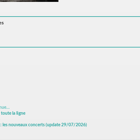
es
inue…
oute la ligne
S
) : les nouveaux concerts (update 29/07/2026)