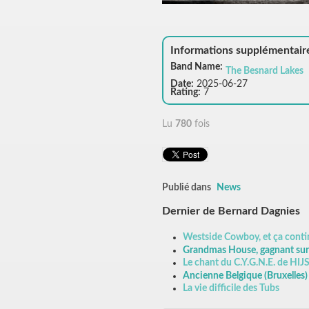
Informations supplémentair
Band Name:
The Besnard Lakes
Date:
2025-06-27
Rating:
7
Lu
780
fois
Publié dans
News
Dernier de Bernard Dagnies
Westside Cowboy, et ça cont
Grandmas House, gagnant sur t
Le chant du C.Y.G.N.E. de HIJ
Ancienne Belgique (Bruxelles
La vie difficile des Tubs