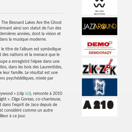
« The Besnard Lakes Are the Ghost
irmant ainsi son statut de l'un des
ernières années, dont la vision et
s dans la musique moderne.
 le titre de l'album est symbolique
t des nations et la menace que le
oupe a enregistré l'elpee dans une
ios, dans les bois des Laurentides,
eur famille. Le résultat est une
sons psychédéliques, mixée par
llywood » (clip
ici
), remonte à 2010
Night ». Olga Goreas, co-chanteuse,
t dans l'esprit de Jace depuis de
est considéré comme un autre
leur à ce jour.