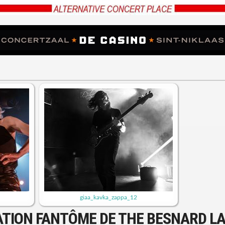
giaa_kavka_zappa_12
ATION FANTÔME DE THE BESNARD L