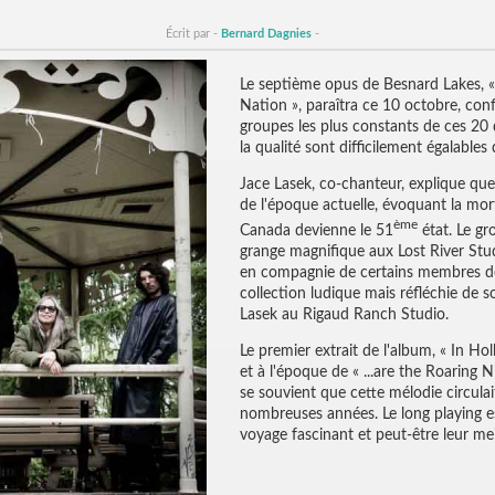
Écrit par -
Bernard Dagnies
-
Le septième opus de Besnard Lakes, 
Nation », paraîtra ce 10 octobre, conf
groupes les plus constants de ces 20 d
la qualité sont difficilement égalable
Jace Lasek, co-chanteur, explique que
de l'époque actuelle, évoquant la mor
ème
Canada devienne le 51
état. Le gr
grange magnifique aux Lost River Stud
en compagnie de certains membres de l
collection ludique mais réfléchie de 
Lasek au Rigaud Ranch Studio.
Le premier extrait de l'album, « In Ho
et à l'époque de « ...are the Roaring 
se souvient que cette mélodie circulai
nombreuses années. Le long playing 
voyage fascinant et peut-être leur meil