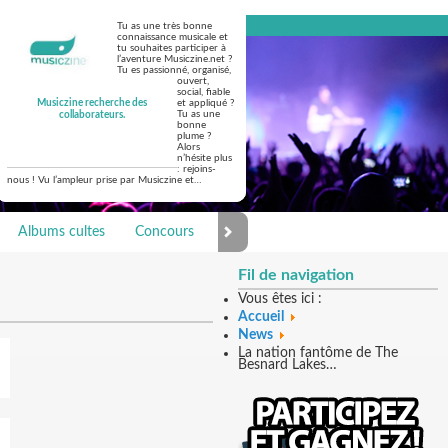
Tu as une très bonne
connaissance musicale et
tu souhaites participer à
l’aventure Musiczine.net ?
Tu es passionné, organisé,
ouvert,
social, fiable
Musiczine recherche des
et appliqué ?
Tu as une
collaborateurs.
bonne
plume ?
Alors
n’hésite plus
: rejoins-
nous ! Vu l’ampleur prise par Musiczine et…
Albums cultes
Concours
Photo Galerie
Fil de navigation
Vous êtes ici :
Accueil
News
La nation fantôme de The
Besnard Lakes…