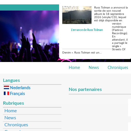
Russ Tolman a annoncé la
sortie de son nouvel
album le 18 septembre
2026 (vinyle/CD), lequel
est déjà disponible en
version
numérique
L’errance de Russ Tolman
(Flatiron
Recordings).
En
attendant, il
a partagé le
single «
Streets Of
Denim ». Russ Tolman est un…
Home
News
Chroniques
Langues
Nederlands
Nos partenaires
Français
Rubriques
Home
News
Chroniques