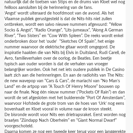
natuurlijk dat de toetsen van Stips en de drums van Kloet wel nog
feilloos aansluiten bij de herinnering van de fans.
‘Angst’ wordt uiteraard de hoofdmoot van de avond. Als het
Vlaamse publiek gerustgesteld is dat de Nits-hits niet zullen
ontbreken, wordt een salvo nieuwe nummers afgevuurd: “Yellow
Socks & Angst”, “Radio Orange”, “Lits-jumeaux”, “Along A German
River”, “Two Sisters” en “Cow With Spleen”. De reeks wordt enkel
onderbroken door het ‘oude’ “Sketches Of Spain”, het enige
nummer waarvoor de elektrische gitaar wordt omgegord. De
inspiratie haalden die van Nits bij Elvis in Duitsland, Rudi Carell, de
Avro, familieverhalen over de oorlog, de Beatles. Een beetje
typisch aan ouder worden is dat de verhalen van vroeger
belangrijker worden. Ook het net iets oudere publiek in De Casino
laaft zich aan die herinneringen. En aan de radiohits van The Nits:
de new wavepop van “Cars & Cars”, de mariachi van “No Man’s
Land” en de artpop van “A Touch Of Henry Moore” bouwen op
naar de finale. Nog één nieuw nummer (“Pockets Of Rain”) en dan
wordt de set afgesloten met het bulderende “Port Of Amsterdam”,
waarvoor Hofstede de grote trom van de hoes van ‘Urk’ nog eens
bovenhaalt en Kloet vooral in volume naar de kroon steekt.
De bisronde wordt voor Nits een drietrapsraket. Eerst worden nog
braafjes “Zündapp Nach Oberheim” en “Giant Normal Dwarf”
voorgeschoteld.
Daarna komen ze nog een tweede keer terug voor een langgerekte