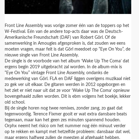
Front Line Assembly was vorige zomer één van de toppers op het
W-Festival. Eén van de andere top-acts daar was de Deutsch-
Amerikanische Freundschaft (DAF) van Robert Görl. Of de
samenwerking in Amougies afgesproken is, dat zouden we eens
moeten vragen, maar feit is dat Görl meedoet op “Eye On You”, de
nieuwe single van Front Line Assembly.
De single is de voorbode van het album ‘Wake Up The Coma’ dat
ergens begin 2019 uitgebracht zal worden. In de album-mix is
“Eye On You” vintage Front Line Assembly, ondanks de
medewerking van Görl. FLA en DAF liggen overigens muzikaal niet
zo gek ver uit elkaar. De gitaren werden in 2012 opgeborgen en
het ziet er niet naar uit dat ze voor ‘Wake Up The Coma’ opnieuw
bovengehaald zullen worden. Dit is ebm volgens het boekje, lekker
old school.
Bij de single horen nog twee remixes, zonder zang, zo gaat dat
tegenwoordig. Terence Fixmer gooit er wat extra dansbare beats
tegenaan, maar kan het geen zes minuten spannend houden.
Orphx neemt het risico om het nummer nog één minuut verder
op te rekken en kampt met hetzelfde probleem: dansbaar dat wel,
maar ergens halfweg zullen de meesten al afgehaakt hebben.