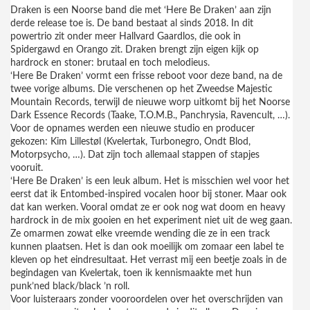
Draken is een Noorse band die met ‘Here Be Draken’ aan zijn
derde release toe is. De band bestaat al sinds 2018. In dit
powertrio zit onder meer Hallvard Gaardlos, die ook in
Spidergawd en Orango zit. Draken brengt zijn eigen kijk op
hardrock en stoner: brutaal en toch melodieus.
‘Here Be Draken’ vormt een frisse reboot voor deze band, na de
twee vorige albums. Die verschenen op het Zweedse Majestic
Mountain Records, terwijl de nieuwe worp uitkomt bij het Noorse
Dark Essence Records (Taake, T.O.M.B., Panchrysia, Ravencult, …).
Voor de opnames werden een nieuwe studio en producer
gekozen: Kim Lillestøl (Kvelertak, Turbonegro, Ondt Blod,
Motorpsycho, …). Dat zijn toch allemaal stappen of stapjes
vooruit.
‘Here Be Draken’ is een leuk album. Het is misschien wel voor het
eerst dat ik Entombed-inspired vocalen hoor bij stoner. Maar ook
dat kan werken. Vooral omdat ze er ook nog wat doom en heavy
hardrock in de mix gooien en het experiment niet uit de weg gaan.
Ze omarmen zowat elke vreemde wending die ze in een track
kunnen plaatsen. Het is dan ook moeilijk om zomaar een label te
kleven op het eindresultaat. Het verrast mij een beetje zoals in de
begindagen van Kvelertak, toen ik kennismaakte met hun
punk’ned black/black ’n roll.
Voor luisteraars zonder vooroordelen over het overschrijden van