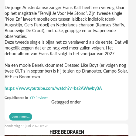
De jonge Amsterdamse zanger Frans Kalf heeft een vervolg klaar
op het magistrale “Terwijl Je Voor Me Stond”. Zijn tweede single
“Nou En” laveert moeiteloos tussen laidback indiefolk (denk
Augustijn, Gers Pardoel) en Nederlands chanson (Ramses Shaffy,
Boudewijn De Groot), met rake, grappige en ontwapenende
observaties.
Deze tweede single is bijna net zo verslavend als de eerste. Dat wil
mogelijk zeggen dat er zo nog veel meer zullen volgen. Het
debuutalbum van Frans Kalf volgt in het voorjaar van 2027.
Na een mooie Beneluxtour met Dressed Like Boys (er volgen nog
twee OLT's in september) is hij te zien op Dranouter, Campo Solar,
AFF en Boomtown.
https://www.youtube.com/watch?v=bs2AWavby0A
Gepubliceerd in
CD Reviews
Getagged onder
Lees meer...
donderdag 11 juni 2026 09:26
HERE BE DRAKEN