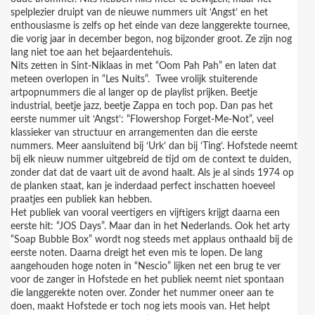
spelplezier druipt van de nieuwe nummers uit ‘Angst’ en het
enthousiasme is zelfs op het einde van deze langgerekte tournee,
die vorig jaar in december begon, nog bijzonder groot. Ze zijn nog
lang niet toe aan het bejaardentehuis.
Nits zetten in Sint-Niklaas in met “Oom Pah Pah” en laten dat
meteen overlopen in “Les Nuits”. Twee vrolijk stuiterende
artpopnummers die al langer op de playlist prijken. Beetje
industrial, beetje jazz, beetje Zappa en toch pop. Dan pas het
eerste nummer uit ‘Angst’: “Flowershop Forget-Me-Not”, veel
klassieker van structuur en arrangementen dan die eerste
nummers. Meer aansluitend bij ‘Urk’ dan bij ‘Ting’. Hofstede neemt
bij elk nieuw nummer uitgebreid de tijd om de context te duiden,
zonder dat dat de vaart uit de avond haalt. Als je al sinds 1974 op
de planken staat, kan je inderdaad perfect inschatten hoeveel
praatjes een publiek kan hebben.
Het publiek van vooral veertigers en vijftigers krijgt daarna een
eerste hit: “JOS Days”. Maar dan in het Nederlands. Ook het arty
“Soap Bubble Box” wordt nog steeds met applaus onthaald bij de
eerste noten. Daarna dreigt het even mis te lopen. De lang
aangehouden hoge noten in “Nescio” lijken net een brug te ver
voor de zanger in Hofstede en het publiek neemt niet spontaan
die langgerekte noten over. Zonder het nummer oneer aan te
doen, maakt Hofstede er toch nog iets moois van. Het helpt