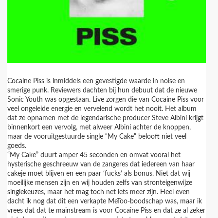
Cocaine Piss is inmiddels een gevestigde waarde in noise en
smerige punk. Reviewers dachten bij hun debuut dat de nieuwe
Sonic Youth was opgestaan. Live zorgen die van Cocaine Piss voor
veel ongeleide energie en vervelend wordt het nooit. Het album
dat ze opnamen met de legendarische producer Steve Albini krijgt
binnenkort een vervolg, met alweer Albini achter de knoppen,
maar de vooruitgestuurde single “My Cake” belooft niet veel
goeds.
“My Cake” duurt amper 45 seconden en omvat vooral het
hysterische geschreeuw van de zangeres dat iedereen van haar
cakeje moet blijven en een paar ‘fucks’ als bonus. Niet dat wij
moeilijke mensen zijn en wij houden zelfs van stronteigenwijze
singlekeuzes, maar het mag toch net iets meer zijn. Heel even
dacht ik nog dat dit een verkapte MeToo-boodschap was, maar ik
vrees dat dat te mainstream is voor Cocaine Piss en dat ze al zeker