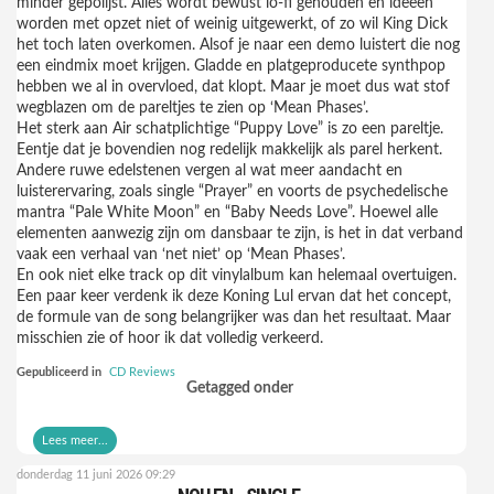
minder gepolijst. Alles wordt bewust lo-fi gehouden en ideeën
worden met opzet niet of weinig uitgewerkt, of zo wil King Dick
het toch laten overkomen. Alsof je naar een demo luistert die nog
een eindmix moet krijgen. Gladde en platgeproducete synthpop
hebben we al in overvloed, dat klopt. Maar je moet dus wat stof
wegblazen om de pareltjes te zien op ‘Mean Phases’.
Het sterk aan Air schatplichtige “Puppy Love” is zo een pareltje.
Eentje dat je bovendien nog redelijk makkelijk als parel herkent.
Andere ruwe edelstenen vergen al wat meer aandacht en
luisterervaring, zoals single “Prayer” en voorts de psychedelische
mantra “Pale White Moon” en “Baby Needs Love”. Hoewel alle
elementen aanwezig zijn om dansbaar te zijn, is het in dat verband
vaak een verhaal van ‘net niet’ op ‘Mean Phases’.
En ook niet elke track op dit vinylalbum kan helemaal overtuigen.
Een paar keer verdenk ik deze Koning Lul ervan dat het concept,
de formule van de song belangrijker was dan het resultaat. Maar
misschien zie of hoor ik dat volledig verkeerd.
Gepubliceerd in
CD Reviews
Getagged onder
Lees meer...
donderdag 11 juni 2026 09:29