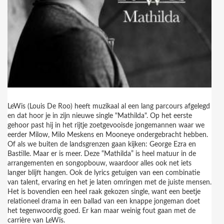
LeWis (Louis De Roo) heeft muzikaal al een lang parcours afgelegd
en dat hoor je in zijn nieuwe single "Mathilda". Op het eerste
gehoor past hij in het rijtje zoetgevooisde jongemannen waar we
eerder Milow, Milo Meskens en Mooneye ondergebracht hebben.
Of als we buiten de landsgrenzen gaan kijken: George Ezra en
Bastille. Maar er is meer. Deze “Mathilda” is heel matuur in de
arrangementen en songopbouw, waardoor alles ook net iets
langer blijft hangen. Ook de lyrics getuigen van een combinatie
van talent, ervaring en het je laten omringen met de juiste mensen.
Het is bovendien een heel raak gekozen single, want een beetje
relationeel drama in een ballad van een knappe jongeman doet
het tegenwoordig goed. Er kan maar weinig fout gaan met de
carrière van LeWis.