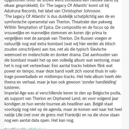
opgenomen (voor de shows werd inmiddels een nieuwe band bij
elkaar gesprokkeld). En ‘The Legacy Of Atlantis’ komt uit bij
Adulruna Records, het label van Christopher Johnsson.
‘The Legacy Of Atlantis’ is dus duidelijk schatplichtig aan de en
symfonische operametal van Therion. Theatraler dan pakweg
Within Temptation of Epica. De compositie en de focus op de
vrouwelijke en mannelijke stemmen en koren zijn prima te
vergelijken met de aanpak van Therion. De Russen voegen er
natuurlijk nog wat extra bombast (wat wij hier eerder als kitsch
zouden omschrijven) aan toe, net als die typisch Slavische
weemoed en melancholie en donker drama. Dat aanhouden van
die bombast maakt het op een volledig album wat eentonig, maar
het is nog net verteerbaar. Een aantal tracks hebben flink wat
power en tempo, maar deze band voelt zich vooral thuis in vals-
trage powerballads en midtempo-tracks. Het hele album heeft één
thema en verhaal, maar je kan ook gewoon ‘zonder handleiding’
luisteren.
Imperial Age was al verschillende keren te zien op Belgische podia,
als support van Therion en Orphaned Land, en voor volgend jaar
kondigen ze hun eerste tournee als headliner aan. België staat
voorlopig nog niet op de agenda, maar ze komen wel naar het heel
nabije Lille (net over de grens met Frankrijk) en na die show staan
nog een aantal data open. Het kan nog.