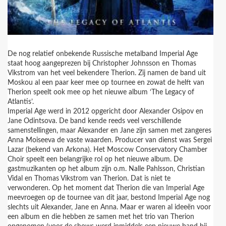
De nog relatief onbekende Russische metalband Imperial Age
staat hoog aangeprezen bij Christopher Johnsson en Thomas
Vikstrom van het veel bekendere Therion. Zij namen de band uit
Moskou al een paar keer mee op tournee en zowat de helft van
Therion speelt ook mee op het nieuwe album ‘The Legacy of
Atlantis’.
Imperial Age werd in 2012 opgericht door Alexander Osipov en
Jane Odintsova. De band kende reeds veel verschillende
samenstellingen, maar Alexander en Jane zijn samen met zangeres
Anna Moiseeva de vaste waarden. Producer van dienst was Sergei
Lazar (bekend van Arkona). Het Moscow Conservatory Chamber
Choir speelt een belangrijke rol op het nieuwe album. De
gastmuzikanten op het album zijn o.m. Nalle Pahlsson, Christian
Vidal en Thomas Vikstrom van Therion. Dat is niet te
verwonderen. Op het moment dat Therion die van Imperial Age
meevroegen op de tournee van dit jaar, bestond Imperial Age nog
slechts uit Alexander, Jane en Anna. Maar er waren al ideeën voor
een album en die hebben ze samen met het trio van Therion