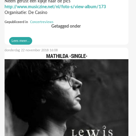
Neem gerust een kijkje naar de pics
http://www.musiczine.net/nl/foto-s/view-album/173
Organisatie: De Casino
Gepubliceerd in
Concertreviews
Getagged onder
Lees meer...
donderdag 22 november 2018 16:08
MATHILDA -SINGLE-