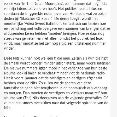
versie van “In The Dutch Mountains”, een nummer dat nog niets
van zijn intensiteit verloren heeft. Het publiek neemt intussen
spontaan de langgerekte noten over van Hofstede, wat ze ook al
deden bij “Sketches Of Spain”. De derde toegift wordt het
meesterlijke “Adieu Sweet Bahnhof”. Fantastisch om te zien hoe
een band nog met volle overgave een nummer kan brengen dat ze
al duizenden keren hebben ‘moeten’ brengen. Hoe ze daar nog
steeds van genieten, en niet alleen omdat het publiek het leuk
vindt, maar omdat ze het zelf nog altijd een uitstekend nummer
vinden.
Deze Nits kunnen nog wel een tijdje mee. Ze zijn als wijn die rijpt:
de smaak wordt ronder (minder uitschieters), maar vooral intenser.
De nieuwe nummers liggen mooi in het verlengde van hun beste
albums, ook al halen ze vandaag minder vlot de nationale radio.
Het is vooral jammer dat de twintigers en dertigers afgehaakt
hebben voor de Nits. Zo zullen we de sporen van deze
fantastische band niet terughoren in de popmuziek van vandaag
en morgen. Dan moeten de veertigers en vijftigers maar zelf hun
albums van (The) Nits doorgeven aan de volgende generaties. Of
ze met een smoes meelokken naar dat volgende optreden van de
Nits.