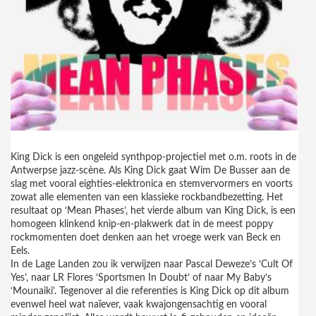
King Dick is een ongeleid synthpop-projectiel met o.m. roots in de
Antwerpse jazz-scène. Als King Dick gaat Wim De Busser aan de
slag met vooral eighties-elektronica en stemvervormers en voorts
zowat alle elementen van een klassieke rockbandbezetting. Het
resultaat op ‘Mean Phases’, het vierde album van King Dick, is een
homogeen klinkend knip-en-plakwerk dat in de meest poppy
rockmomenten doet denken aan het vroege werk van Beck en
Eels.
In de Lage Landen zou ik verwijzen naar Pascal Deweze’s ‘Cult Of
Yes’, naar LR Flores ‘Sportsmen In Doubt’ of naar My Baby’s
‘Mounaiki’. Tegenover al die referenties is King Dick op dit album
evenwel heel wat naïever, vaak kwajongensachtig en vooral