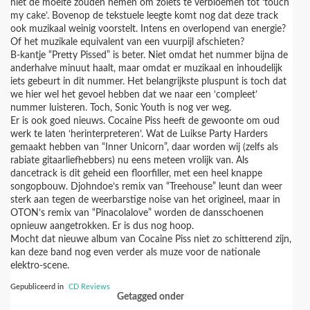
niet de moeite zouden nemen om zoiets te verbloemen tot ‘touch
my cake’. Bovenop de tekstuele leegte komt nog dat deze track
ook muzikaal weinig voorstelt. Intens en overlopend van energie?
Of het muzikale equivalent van een vuurpijl afschieten?
B-kantje “Pretty Pissed” is beter. Niet omdat het nummer bijna de
anderhalve minuut haalt, maar omdat er muzikaal en inhoudelijk
iets gebeurt in dit nummer. Het belangrijkste pluspunt is toch dat
we hier wel het gevoel hebben dat we naar een ‘compleet’
nummer luisteren. Toch, Sonic Youth is nog ver weg.
Er is ook goed nieuws. Cocaine Piss heeft de gewoonte om oud
werk te laten ‘herinterpreteren’. Wat de Luikse Party Harders
gemaakt hebben van “Inner Unicorn”, daar worden wij (zelfs als
rabiate gitaarliefhebbers) nu eens meteen vrolijk van. Als
dancetrack is dit geheid een floorfiller, met een heel knappe
songopbouw. Djohndoe’s remix van “Treehouse” leunt dan weer
sterk aan tegen de weerbarstige noise van het origineel, maar in
OTON’s remix van “Pinacolalove” worden de dansschoenen
opnieuw aangetrokken. Er is dus nog hoop.
Mocht dat nieuwe album van Cocaine Piss niet zo schitterend zijn,
kan deze band nog even verder als muze voor de nationale
elektro-scene.
Gepubliceerd in
CD Reviews
Getagged onder