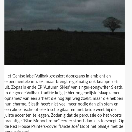
Het Gentse label Vuilbak grossiert doorgaans in ambient en
experimentele muziek, maar brengt regelmatig ook knappe lo-fi
uit. Zopas is er de EP 'Autumn Skies' van singer-songwriter Sleath.
In de goede Vuilbak-traditie krijg je hier ongepolijste 'slaapkamer-
opnames' van een artiest die nog zijn weg zoekt, maar die hebben
hun charme. Sleath heeft niet veel meer nodig dan zijn stem en
een akoestische of elektrische gitaar en met beide weet hij de
juiste accenten te leggen. Zodanig dat de percussie op het voorts
prachtige “Blue Monochrome” eerder stoort dan iets toevoegt. Op
de Red House Painters-cover “Uncle Joe” klopt het plaatje met de