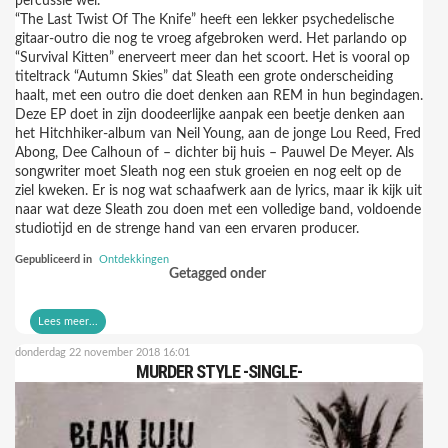
percussie wel.
“The Last Twist Of The Knife” heeft een lekker psychedelische
gitaar-outro die nog te vroeg afgebroken werd. Het parlando op
“Survival Kitten” enerveert meer dan het scoort. Het is vooral op
titeltrack “Autumn Skies” dat Sleath een grote onderscheiding
haalt, met een outro die doet denken aan REM in hun begindagen.
Deze EP doet in zijn doodeerlijke aanpak een beetje denken aan
het Hitchhiker-album van Neil Young, aan de jonge Lou Reed, Fred
Abong, Dee Calhoun of – dichter bij huis – Pauwel De Meyer. Als
songwriter moet Sleath nog een stuk groeien en nog eelt op de
ziel kweken. Er is nog wat schaafwerk aan de lyrics, maar ik kijk uit
naar wat deze Sleath zou doen met een volledige band, voldoende
studiotijd en de strenge hand van een ervaren producer.
Gepubliceerd in
Ontdekkingen
Getagged onder
Lees meer...
donderdag 22 november 2018 16:01
MURDER STYLE -SINGLE-