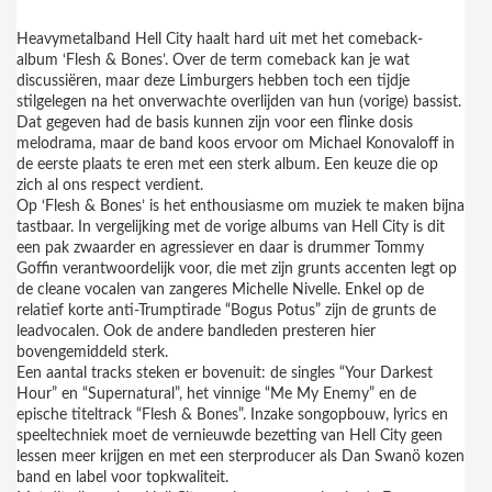
Heavymetalband Hell City haalt hard uit met het comeback-
album ‘Flesh & Bones’. Over de term comeback kan je wat
discussiëren, maar deze Limburgers hebben toch een tijdje
stilgelegen na het onverwachte overlijden van hun (vorige) bassist.
Dat gegeven had de basis kunnen zijn voor een flinke dosis
melodrama, maar de band koos ervoor om Michael Konovaloff in
de eerste plaats te eren met een sterk album. Een keuze die op
zich al ons respect verdient.
Op ‘Flesh & Bones’ is het enthousiasme om muziek te maken bijna
tastbaar. In vergelijking met de vorige albums van Hell City is dit
een pak zwaarder en agressiever en daar is drummer Tommy
Goffin verantwoordelijk voor, die met zijn grunts accenten legt op
de cleane vocalen van zangeres Michelle Nivelle. Enkel op de
relatief korte anti-Trumptirade “Bogus Potus” zijn de grunts de
leadvocalen. Ook de andere bandleden presteren hier
bovengemiddeld sterk.
Een aantal tracks steken er bovenuit: de singles “Your Darkest
Hour” en “Supernatural”, het vinnige “Me My Enemy” en de
epische titeltrack “Flesh & Bones”. Inzake songopbouw, lyrics en
speeltechniek moet de vernieuwde bezetting van Hell City geen
lessen meer krijgen en met een sterproducer als Dan Swanö kozen
band en label voor topkwaliteit.