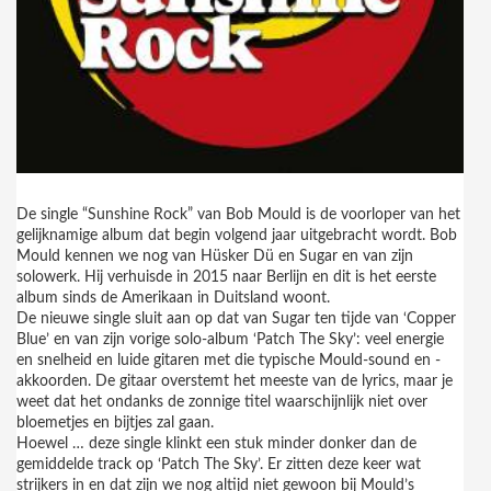
De single “Sunshine Rock” van Bob Mould is de voorloper van het
gelijknamige album dat begin volgend jaar uitgebracht wordt. Bob
Mould kennen we nog van Hüsker Dü en Sugar en van zijn
solowerk. Hij verhuisde in 2015 naar Berlijn en dit is het eerste
album sinds de Amerikaan in Duitsland woont.
De nieuwe single sluit aan op dat van Sugar ten tijde van ‘Copper
Blue’ en van zijn vorige solo-album ‘Patch The Sky’: veel energie
en snelheid en luide gitaren met die typische Mould-sound en -
akkoorden. De gitaar overstemt het meeste van de lyrics, maar je
weet dat het ondanks de zonnige titel waarschijnlijk niet over
bloemetjes en bijtjes zal gaan.
Hoewel … deze single klinkt een stuk minder donker dan de
gemiddelde track op ‘Patch The Sky’. Er zitten deze keer wat
strijkers in en dat zijn we nog altijd niet gewoon bij Mould’s