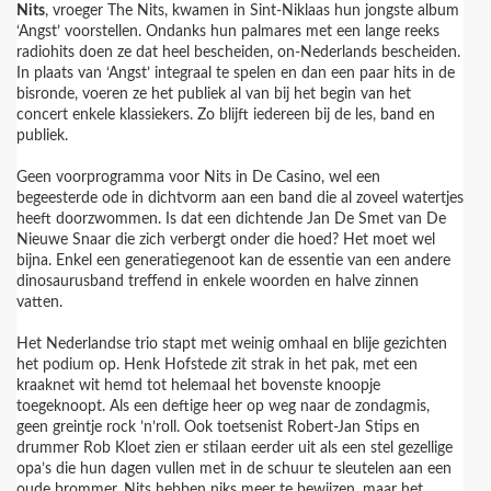
Nits
, vroeger The Nits, kwamen in Sint-Niklaas hun jongste album
‘Angst’ voorstellen. Ondanks hun palmares met een lange reeks
radiohits doen ze dat heel bescheiden, on-Nederlands bescheiden.
In plaats van ‘Angst’ integraal te spelen en dan een paar hits in de
bisronde, voeren ze het publiek al van bij het begin van het
concert enkele klassiekers. Zo blijft iedereen bij de les, band en
publiek.
Geen voorprogramma voor Nits in De Casino, wel een
begeesterde ode in dichtvorm aan een band die al zoveel watertjes
heeft doorzwommen. Is dat een dichtende Jan De Smet van De
Nieuwe Snaar die zich verbergt onder die hoed? Het moet wel
bijna. Enkel een generatiegenoot kan de essentie van een andere
dinosaurusband treffend in enkele woorden en halve zinnen
vatten.
Het Nederlandse trio stapt met weinig omhaal en blije gezichten
het podium op. Henk Hofstede zit strak in het pak, met een
kraaknet wit hemd tot helemaal het bovenste knoopje
toegeknoopt. Als een deftige heer op weg naar de zondagmis,
geen greintje rock ’n’roll. Ook toetsenist Robert-Jan Stips en
drummer Rob Kloet zien er stilaan eerder uit als een stel gezellige
opa’s die hun dagen vullen met in de schuur te sleutelen aan een
oude brommer. Nits hebben niks meer te bewijzen, maar het