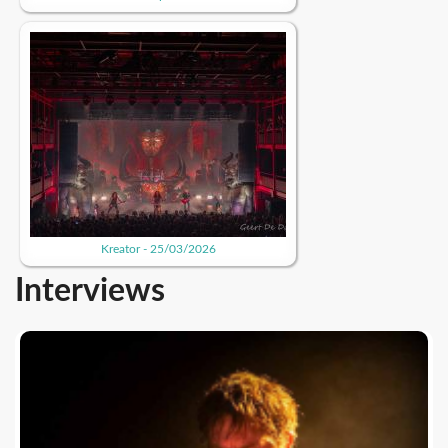
Kreator - 25/03/2026
Interviews