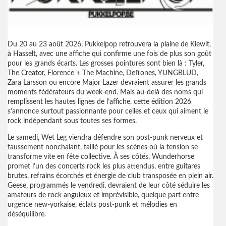
Du 20 au 23 août 2026, Pukkelpop retrouvera la plaine de Kiewit,
à Hasselt, avec une affiche qui confirme une fois de plus son goût
pour les grands écarts. Les grosses pointures sont bien là : Tyler,
The Creator, Florence + The Machine, Deftones, YUNGBLUD,
Zara Larsson ou encore Major Lazer devraient assurer les grands
moments fédérateurs du week-end. Mais au-delà des noms qui
remplissent les hautes lignes de l’affiche, cette édition 2026
s’annonce surtout passionnante pour celles et ceux qui aiment le
rock indépendant sous toutes ses formes.
Le samedi, Wet Leg viendra défendre son post-punk nerveux et
faussement nonchalant, taillé pour les scènes où la tension se
transforme vite en fête collective. À ses côtés, Wunderhorse
promet l’un des concerts rock les plus attendus, entre guitares
brutes, refrains écorchés et énergie de club transposée en plein air.
Geese, programmés le vendredi, devraient de leur côté séduire les
amateurs de rock anguleux et imprévisible, quelque part entre
urgence new-yorkaise, éclats post-punk et mélodies en
déséquilibre.