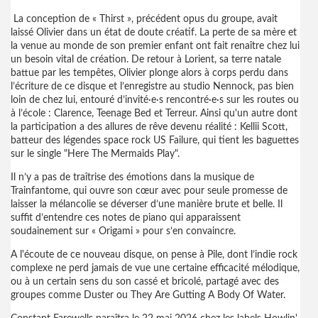
La conception de « Thirst », précédent opus du groupe, avait
laissé Olivier dans un état de doute créatif. La perte de sa mère et
la venue au monde de son premier enfant ont fait renaître chez lui
un besoin vital de création. De retour à Lorient, sa terre natale
battue par les tempêtes, Olivier plonge alors à corps perdu dans
l’écriture de ce disque et l’enregistre au studio Nennock, pas bien
loin de chez lui, entouré d’invité·e·s rencontré·e·s sur les routes ou
à l’école : Clarence, Teenage Bed et Terreur. Ainsi qu'un autre dont
la participation a des allures de rêve devenu réalité : Kellii Scott,
batteur des légendes space rock US Failure, qui tient les baguettes
sur le single "Here The Mermaids Play".
Il n’y a pas de traîtrise des émotions dans la musique de
Trainfantome, qui ouvre son cœur avec pour seule promesse de
laisser la mélancolie se déverser d’une manière brute et belle. Il
suffit d’entendre ces notes de piano qui apparaissent
soudainement sur « Origami » pour s’en convaincre.
A l'écoute de ce nouveau disque, on pense à Pile, dont l’indie rock
complexe ne perd jamais de vue une certaine efficacité mélodique,
ou à un certain sens du son cassé et bricolé, partagé avec des
groupes comme Duster ou They Are Gutting A Body Of Water.