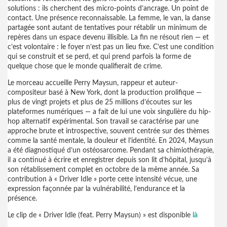
solutions : ils cherchent des micro-points d’ancrage. Un point de
contact. Une présence reconnaissable. La femme, le van, la danse
partagée sont autant de tentatives pour rétablir un minimum de
repères dans un espace devenu illisible. La fin ne résout rien — et
c’est volontaire : le foyer n’est pas un lieu fixe. C’est une condition
qui se construit et se perd, et qui prend parfois la forme de
quelque chose que le monde qualifierait de crime.
Le morceau accueille Perry Maysun, rappeur et auteur-
compositeur basé à New York, dont la production prolifique —
plus de vingt projets et plus de 25 millions d’écoutes sur les
plateformes numériques — a fait de lui une voix singulière du hip-
hop alternatif expérimental. Son travail se caractérise par une
approche brute et introspective, souvent centrée sur des thèmes
comme la santé mentale, la douleur et l’identité. En 2024, Maysun
a été diagnostiqué d’un ostéosarcome. Pendant sa chimiothérapie,
il a continué à écrire et enregistrer depuis son lit d’hôpital, jusqu’à
son rétablissement complet en octobre de la même année. Sa
contribution à « Driver Idle » porte cette intensité vécue, une
expression façonnée par la vulnérabilité, l’endurance et la
présence.
Le clip de « Driver Idle (feat. Perry Maysun) » est disponible
là