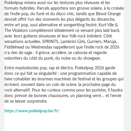
Pukkelpop misera aussi sur les textures plus rêveuses et les
formats hybrides. Parcels apportera son groove solaire, à la croisée
de l’indie pop, du funk et du disco chic, tandis que Blood Orange
devrait offrir l’un des moments les plus élégants du dimanche,
entre art pop, soul alternative et songwriting feutré. Kurt Vile &
The Violators complèteront idéalement ce versant plus laid-back,
avec leurs guitares sinueuses et leur folk-rock indolent. Côté
sensations actuelles, SPRINTS, Lambrini Girls, Gurriers, Maruja,
Fiddlehead ou Wednesday rappelleront que l’indie rock de 2026
n’a rien de sage : il grince, accélère, se cabosse et regarde
volontiers du côté du punk, du noise ou du shoegaze.
Entre mastodontes pop, rap et électro, Pukkelpop 2026 garde
donc ce qui fait sa singularité : une programmation capable de
faire cohabiter les énormes machines de festival et les groupes qui
écrivent, souvent dans un coin de scène, la prochaine page du
rock alternatif. Pour les curieux comme pour les puristes, il faudra
donc prévoir de bonnes chaussures, un planning serré… et l’envie
de se laisser surprendre.
https://www.pukkelpop.be/fr/