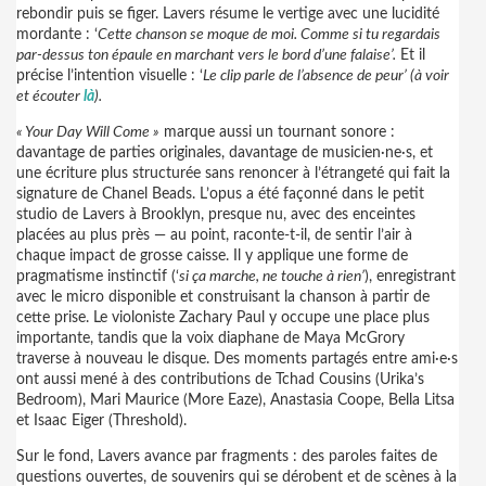
rebondir puis se figer. Lavers résume le vertige avec une lucidité
mordante : ‘
Cette chanson se moque de moi. Comme si tu regardais
par-dessus ton épaule en marchant vers le bord d’une falaise’.
Et il
précise l’intention visuelle : ‘
Le clip parle de l’absence de peur’ (à voir
et écouter
là
).
« Your Day Will Come »
marque aussi un tournant sonore :
davantage de parties originales, davantage de musicien·ne·s, et
une écriture plus structurée sans renoncer à l’étrangeté qui fait la
signature de Chanel Beads. L’opus a été façonné dans le petit
studio de Lavers à Brooklyn, presque nu, avec des enceintes
placées au plus près — au point, raconte-t-il, de sentir l’air à
chaque impact de grosse caisse. Il y applique une forme de
pragmatisme instinctif (‘
si ça marche, ne touche à rien’
), enregistrant
avec le micro disponible et construisant la chanson à partir de
cette prise. Le violoniste Zachary Paul y occupe une place plus
importante, tandis que la voix diaphane de Maya McGrory
traverse à nouveau le disque. Des moments partagés entre ami·e·s
ont aussi mené à des contributions de Tchad Cousins (Urika’s
Bedroom), Mari Maurice (More Eaze), Anastasia Coope, Bella Litsa
et Isaac Eiger (Threshold).
Sur le fond, Lavers avance par fragments : des paroles faites de
questions ouvertes, de souvenirs qui se dérobent et de scènes à la