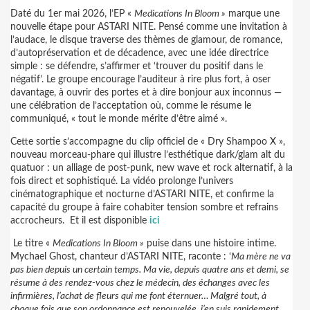
Daté du 1er mai 2026, l’EP «
Medications In Bloom »
marque une
nouvelle étape pour ASTARI NITE. Pensé comme une invitation à
l’audace, le disque traverse des thèmes de glamour, de romance,
d’autopréservation et de décadence, avec une idée directrice
simple : se défendre, s’affirmer et ‘trouver du positif dans le
négatif’. Le groupe encourage l’auditeur à rire plus fort, à oser
davantage, à ouvrir des portes et à dire bonjour aux inconnus —
une célébration de l’acceptation où, comme le résume le
communiqué, « tout le monde mérite d’être aimé ».
Cette sortie s’accompagne du clip officiel de « Dry Shampoo X »,
nouveau morceau-phare qui illustre l’esthétique dark/glam alt du
quatuor : un alliage de post-punk, new wave et rock alternatif, à la
fois direct et sophistiqué. La vidéo prolonge l’univers
cinématographique et nocturne d’ASTARI NITE, et confirme la
capacité du groupe à faire cohabiter tension sombre et refrains
accrocheurs. Et il est disponible
ici
Le titre «
Medications In Bloom »
puise dans une histoire intime.
Mychael Ghost, chanteur d’ASTARI NITE, raconte : ‘
Ma mère ne va
pas bien depuis un certain temps. Ma vie, depuis quatre ans et demi, se
résume à des rendez-vous chez le médecin, des échanges avec les
infirmières, l’achat de fleurs qui me font éternuer… Malgré tout, à
chaque fois que son ordonnance est renouvelée, j’en suis rapidement