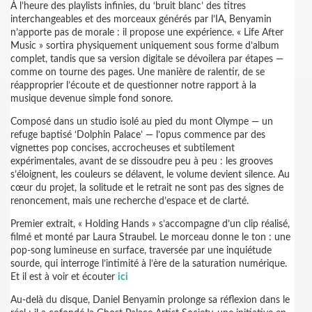
À l’heure des playlists infinies, du ‘bruit blanc’ des titres
interchangeables et des morceaux générés par l’IA, Benyamin
n’apporte pas de morale : il propose une expérience. « Life After
Music » sortira physiquement uniquement sous forme d’album
complet, tandis que sa version digitale se dévoilera par étapes —
comme on tourne des pages. Une manière de ralentir, de se
réapproprier l’écoute et de questionner notre rapport à la
musique devenue simple fond sonore.
Composé dans un studio isolé au pied du mont Olympe — un
refuge baptisé ‘Dolphin Palace’ — l’opus commence par des
vignettes pop concises, accrocheuses et subtilement
expérimentales, avant de se dissoudre peu à peu : les grooves
s’éloignent, les couleurs se délavent, le volume devient silence. Au
cœur du projet, la solitude et le retrait ne sont pas des signes de
renoncement, mais une recherche d’espace et de clarté.
Premier extrait, « Holding Hands » s’accompagne d’un clip réalisé,
filmé et monté par Laura Straubel. Le morceau donne le ton : une
pop-song lumineuse en surface, traversée par une inquiétude
sourde, qui interroge l’intimité à l’ère de la saturation numérique.
Et il est à voir et écouter
ici
Au-delà du disque, Daniel Benyamin prolonge sa réflexion dans le