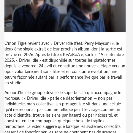
C’mon Tigre revient avec « Driver Idle (feat. Perry Maysun) », le
deuxième single extrait de leur prochain album, dont la sortie est
prévue en 2026. Après le titre « K//A\K//A », sorti le 19 septembre
2025, « Driver Idle » est disponible sur toutes les plateformes
depuis le vendredi 24 avril et constitue une nouvelle étape vers un
opus volontairement sans titre et en constante évolution, une
œuvre façonnée autant par la performance live que par le travail
en studio.
Aujourd’hui, le groupe dévoile le superbe clip qui accompagne le
morceau : « Driver Idle » parle de désorientation — non pas
individuelle, mais collective. Un protagoniste vit dans une cellule
qu’il ne reconnaît pas comme telle, se peint le visage comme un
acte d’identité, trouve les siens par hasard ou par nécessité, et
construit en leur compagnie quelque chose de fragile et
temporaire. La vidéo suggère que lorsque les systèmes collectifs
cessent de fonctionner, les gens ne cherchent pas de grandes