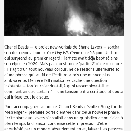
Chanel Beads — le projet new-yorkais de Shane Lavers — sortira
son deuxième album, «
Your Day Will Come »
, ce 26 juin. Un titre
qui surprend au premier regard : l’artiste avait déjà baptisé ainsi
son elpee en 2024. Mais pas question de ‘partie 2’ ni de relecture
: il s’agit d’un tout nouveau corpus, né de sessions ultérieures et
d’une phrase qui, au fil de l’écriture, a pris une nuance plus
ambivalente. Derrière l’affirmation se cache une question
insistante — ton jour viendra-t-il, à quoi ressemblera-t-il, et
comment en être certain ? — une tension entre certitude et doute
qui irrigue tout le disque.
Pour accompagner l’annonce, Chanel Beads dévoile « Song for the
Messenger », première porte d’entrée dans cette nouvelle phase.
Écrite alors que Lavers s’installait dans un quotidien de musicien à
plein temps, la chanson condense cette impression d’être
anesthésié par un monde ‘absurdement cruel’, laissant les pensées