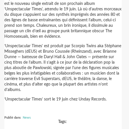
est le nouveau single extrait de son prochain album
‘Unspectacular Times’, attendu le 19 juin. Là où d’autres morceaux
du disque s’appuient sur des synthés imprégnés des années 80 et
des lignes de basse entraînantes qui définissent l’album, celui-ci
prend son temps. Chaleureux, un brin ironique, il dissimule au
passage un clin d’œil au groupe punk britannique obscur The
Homosexuals, bien en évidence.
‘Unspectacular Times’ est produit par Scorpio Twins aka Stéphane
Misseghers (dEUS) et Bruno Coussée (Rheinzand), avec Brianne
Dunne — batteuse de Daryl Hall & John Oates — présente sur
cinq titres de l’album. Il s’agit à ce jour de la déclaration pop la
plus aboutie de Pawlowski, signée par l’une des figures musicales
belges les plus infatigables et collaboratives : un musicien dont la
carrière traverse Evil Superstars, dEUS, le théâtre, la danse, le
cinéma, et plus d’alter ego que la plupart des artistes n’ont
d’albums.
‘Unspectacular Times’ sort le 19 juin chez Unday Records.
Publié dans
News
Tags: