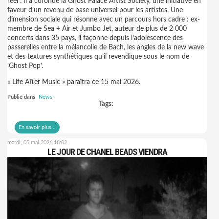
réel : il a cofondé la Ghost Palace Artist Society, une initiative en
faveur d’un revenu de base universel pour les artistes. Une
dimension sociale qui résonne avec un parcours hors cadre : ex-
membre de Sea + Air et Jumbo Jet, auteur de plus de 2 000
concerts dans 35 pays, il façonne depuis l’adolescence des
passerelles entre la mélancolie de Bach, les angles de la new wave
et des textures synthétiques qu’il revendique sous le nom de
‘Ghost Pop’.
« Life After Music » paraîtra ce 15 mai 2026.
Publié dans
News
Tags:
En savoir plus...
mardi, 05 mai 2026 18:02
LE JOUR DE CHANEL BEADS VIENDRA