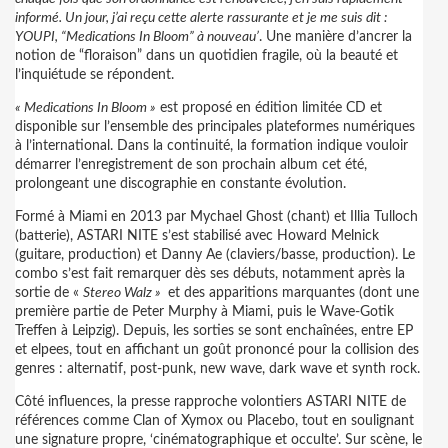
informé. Un jour, j’ai reçu cette alerte rassurante et je me suis dit :
YOUPI, “Medications In Bloom” à nouveau’
. Une manière d’ancrer la
notion de “floraison” dans un quotidien fragile, où la beauté et
l’inquiétude se répondent.
« Medications In Bloom »
est proposé en édition limitée CD et
disponible sur l’ensemble des principales plateformes numériques
à l’international. Dans la continuité, la formation indique vouloir
démarrer l’enregistrement de son prochain album cet été,
prolongeant une discographie en constante évolution.
Formé à Miami en 2013 par Mychael Ghost (chant) et Illia Tulloch
(batterie), ASTARI NITE s’est stabilisé avec Howard Melnick
(guitare, production) et Danny Ae (claviers/basse, production). Le
combo s’est fait remarquer dès ses débuts, notamment après la
sortie de «
Stereo Walz »
et des apparitions marquantes (dont une
première partie de Peter Murphy à Miami, puis le Wave-Gotik
Treffen à Leipzig). Depuis, les sorties se sont enchaînées, entre EP
et elpees, tout en affichant un goût prononcé pour la collision des
genres : alternatif, post-punk, new wave, dark wave et synth rock.
Côté influences, la presse rapproche volontiers ASTARI NITE de
références comme Clan of Xymox ou Placebo, tout en soulignant
une signature propre, ‘cinématographique et occulte’. Sur scène, le