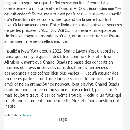
logique presque onirique. Il s’intéresse particulièrement à la
coexistence du nihilisme et de l’amour — ‘
On a l’impression que l’un
devrait anéantir l’autre, mais ce n’est pas le cas’
— et à cette capacité
qu’a l’émotion de se transformer quand on la serre trop fort,
jusqu’à la transcendance. Entre liminalité, auto-hantise et spectres
de pertes précises, «
Your Day Will Come »
dessine un espace où
l’intime se cogne au monde extérieur, et où la certitude se fissure
au moment même où elle s’énonce.
Installé à New York depuis 2022, Shane Lavers s’est d’abord fait
remarquer en ligne grâce à des titres comme « Ef » et « True
Altruism », avant que Chanel Beads ne passe des concerts en
maisons et shows improvisés dans des tunnels ferroviaires
abandonnés à des scènes bien plus vastes — jusqu’à assurer des
premières parties pour Lorde lors de sa récente tournée nord-
américaine en arénas.Sur ce nouveau long playing, Chanel Beads
confirme une montée en puissance : plus collectif, plus incarné,
mais toujours travaillé par ce même trouble — celui d’un futur qui
se referme lentement comme une fenêtre, et d’une question qui
insiste.
Publié dans
News
Tags: