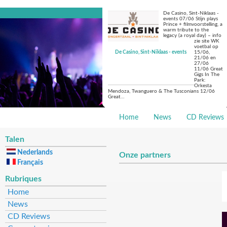
De Casino, Sint-Niklaas -
events 07/06 Stijn plays
Prince + filmvoorstelling, a
warm tribute to the
legacy (a royal day) – info
zie site WK
voetbal op
De Casino, Sint-Niklaas - events
15/06,
21/06 en
27/06
11/06 Great
Gigs In The
Park:
Orkesta
Mendoza, Twanguero & The Tusconians 12/06
Great…
Home
News
CD Reviews
Talen
Nederlands
Onze partners
Français
Rubriques
Home
News
CD Reviews