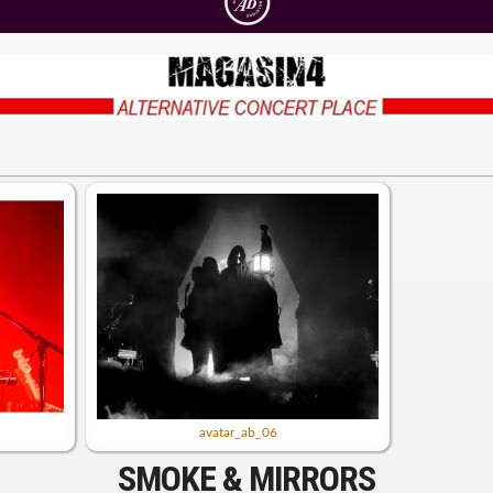
avatar_ab_06
SMOKE & MIRRORS