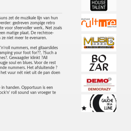
uns zet de muzikale lijn van hun
verder: gedreven zompige retro
te voor sfeervoller werk.. Net zoals
en matige plaat. De rechttoe-
 ze niet meer te evenaren.
'n'roll nummers, met gitaarslides
tamping your foot for??, ?Such a
es?. Gewaagder klinkt ?All
ugje soul en blues. Voor de rest
ende nummers. Het afsluitende ?
n het vuur nét niet uit de pan doen
 in handen. Opportuun is een
ock'n' roll sound van vroeger te