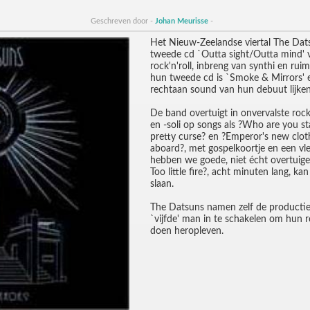
Geschreven door -
Johan Meurisse
-
Het Nieuw-Zeelandse viertal The Dats
tweede cd `Outta sight/Outta mind' 
rock'n'roll, inbreng van synthi en ruim
hun tweede cd is `Smoke & Mirrors' e
rechtaan sound van hun debuut lijken
De band overtuigt in onvervalste rock
en -soli op songs als ?Who are you s
pretty curse? en ?Emperor's new cloth
aboard?, met gospelkoortje en een vle
hebben we goede, niet écht overtuig
Too little fire?, acht minuten lang, ka
slaan.
The Datsuns namen zelf de productie
`vijfde' man in te schakelen om hun r
doen heropleven.