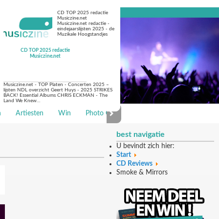
CD TOP 2025 redactie
Musiczine.net
Musiczine.net redactie -
eindejaarslijsten 2025 - de
Muzikale Hoogstandjes
CD TOP 2025 redactie
Musiczine.net
Musiczine.net - TOP Platen - Concerten 2025 –
lijsten NDL overzicht Geert Huys - 2025 STRIKES
BACK! Essential Albums CHRIS ECKMAN - The
Land We Knew…
n
Artiesten
Win
Photo Galerie
best navigatie
U bevindt zich hier:
Start
CD Reviews
Smoke & Mirrors