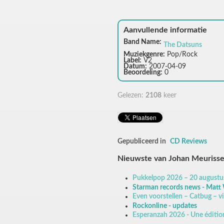
Aanvullende informatie
Band Name:
The Datsuns
Muziekgenre:
Pop/Rock
Label:
V2
Datum:
2007-04-09
Beoordeling:
0
Gelezen:
2108
keer
Gepubliceerd in
CD Reviews
Nieuwste van Johan Meuriss
Pukkelpop 2026 – 20 augustus
Starman records news - Matt 
Even voorstellen – Catbug – vie
Rockonline - updates
Esperanzah 2026 - Une édition 