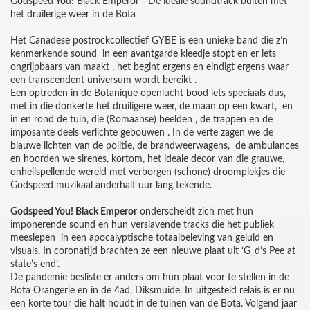
Godspeed You! Black Emperor - De ideale soundtrack buiten met
het druilerige weer in de Bota
Het Canadese postrockcollectief GYBE is een unieke band die z’n
kenmerkende sound in een avantgarde kleedje stopt en er iets
ongrijpbaars van maakt , het begint ergens en eindigt ergens waar
een transcendent universum wordt bereikt .
Een optreden in de Botanique openlucht bood iets speciaals dus,
met in die donkerte het druiligere weer, de maan op een kwart, en
in en rond de tuin, die (Romaanse) beelden , de trappen en de
imposante deels verlichte gebouwen . In de verte zagen we de
blauwe lichten van de politie, de brandweerwagens, de ambulances
en hoorden we sirenes, kortom, het ideale decor van die grauwe,
onheilspellende wereld met verborgen (schone) droomplekjes die
Godspeed muzikaal anderhalf uur lang tekende.
Godspeed You! Black Emperor
onderscheidt zich met hun
imponerende sound en hun verslavende tracks die het publiek
meeslepen in een apocalyptische totaalbeleving van geluid en
visuals. In coronatijd brachten ze een nieuwe plaat uit ‘G_d’s Pee at
state’s end’.
De pandemie besliste er anders om hun plaat voor te stellen in de
Bota Orangerie en in de 4ad, Diksmuide. In uitgesteld relais is er nu
een korte tour die halt houdt in de tuinen van de Bota. Volgend jaar