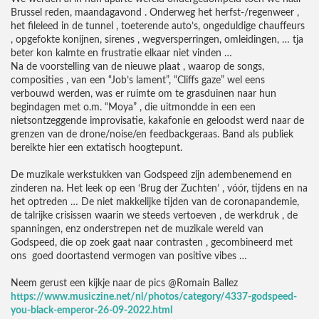
Brussel reden, maandagavond . Onderweg het herfst-/regenweer ,
het fileleed in de tunnel , toeterende auto’s, ongeduldige chauffeurs
, opgefokte konijnen, sirenes , wegversperringen, omleidingen, … tja
beter kon kalmte en frustratie elkaar niet vinden …
Na de voorstelling van de nieuwe plaat , waarop de songs,
composities , van een “Job’s lament”, “Cliffs gaze” wel eens
verbouwd werden, was er ruimte om te grasduinen naar hun
begindagen met o.m. “Moya” , die uitmondde in een een
nietsontzeggende improvisatie, kakafonie en geloodst werd naar de
grenzen van de drone/noise/en feedbackgeraas. Band als publiek
bereikte hier een extatisch hoogtepunt.
De muzikale werkstukken van Godspeed zijn adembenemend en
zinderen na. Het leek op een ‘Brug der Zuchten’ , vóór, tijdens en na
het optreden … De niet makkelijke tijden van de coronapandemie,
de talrijke crisissen waarin we steeds vertoeven , de werkdruk , de
spanningen, enz onderstrepen net de muzikale wereld van
Godspeed, die op zoek gaat naar contrasten , gecombineerd met
ons goed doortastend vermogen van positive vibes …
Neem gerust een kijkje naar de pics @Romain Ballez
https://www.musiczine.net/nl/photos/category/4337-godspeed-
you-black-emperor-26-09-2022.html