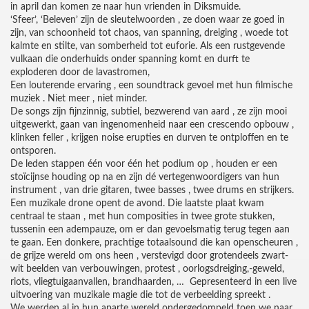
in april dan komen ze naar hun vrienden in Diksmuide.
‘Sfeer’, ‘Beleven’ zijn de sleutelwoorden , ze doen waar ze goed in
zijn, van schoonheid tot chaos, van spanning, dreiging , woede tot
kalmte en stilte, van somberheid tot euforie. Als een rustgevende
vulkaan die onderhuids onder spanning komt en durft te
exploderen door de lavastromen,
Een louterende ervaring , een soundtrack gevoel met hun filmische
muziek . Niet meer , niet minder.
De songs zijn fijnzinnig, subtiel, bezwerend van aard , ze zijn mooi
uitgewerkt, gaan van ingenomenheid naar een crescendo opbouw ,
klinken feller , krijgen noise erupties en durven te ontploffen en te
ontsporen.
De leden stappen één voor één het podium op , houden er een
stoïcijnse houding op na en zijn dé vertegenwoordigers van hun
instrument , van drie gitaren, twee basses , twee drums en strijkers.
Een muzikale drone opent de avond. Die laatste plaat kwam
centraal te staan , met hun composities in twee grote stukken,
tussenin een adempauze, om er dan gevoelsmatig terug tegen aan
te gaan. Een donkere, prachtige totaalsound die kan openscheuren ,
de grijze wereld om ons heen , verstevigd door grotendeels zwart-
wit beelden van verbouwingen, protest , oorlogsdreiging,-geweld,
riots, vliegtuigaanvallen, brandhaarden, … Gepresenteerd in een live
uitvoering van muzikale magie die tot de verbeelding spreekt .
We werden al in hun aparte wereld ondergedompeld toen we naar