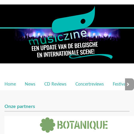
Home
News
CD Reviews
Concertreviews
Festivalrev
Onze partners