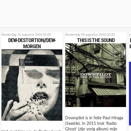
donderdag 16 augustus 2018 02:00
donderdag 09 augustus 2018 02:00
z
DEW-DESTORTION//DEW-
THIS IS THE SOUND
MORGEN
Downpilot is in feite Paul Hiraga
(Seattle). In 2015 trok ‘Radio
Ghost’ (zijn vorig album) mijn