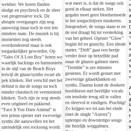
wat meer is, is dat de songs ook
weidser. We horen flarden
r
goed in elkaar steken. Het
sludge en psychrock en de sfeer
h
gegalm moet geen bloedarmoede
van progressieve rock. De
d
in het songschrijven maskeren.
abrupte overgangen zijn nog
b
Integendeel, de songs staan er en
D
aanwezig maar toch in een iets
de rest draagt bij tot versterking
a
mindere mate. De muziek is bij
van het geheel. Opener “Glow”
“
momenten nog steeds
begint fel en grunchy. Een ideale
i
overdonderend maar is ook
v
starter. “Drift” gaat een beetje
toegankelijker geworden. Op
p
verder door op hetzelfde pad
“Tales Of A Lost Boy” horen we
o
maar de gitaren galmen meer.
waarlijk backings en harmonieën
I
“Tremble” is zes minuten
in de stijl van de Beach Boys
n
genieten. Er wordt gestart met
terwijl de gitaar/synths zwart als
r
zweverige gitaarklanken en
pek klinken. Het verschil met het
synths. Daarna komt de donkere
debuut is dat de songs nu toch
A
hoofdmoot met heerlijke vocals
minder chaotisch en vermoeiend
L
om tenslotte terug stil te vallen
klinken. Toch zijn ze nog steeds
g
en sfeervol te eindigen. Prachtig!
even origineel en pakkend.
l
Zo krijgen we tot aan het einde
“Face It You Darn Animal” is
h
(met de single “Aurora”)
een prima opener met zweverige
H
uptempo en downtempo songs
synths die aanzwellen tot het
n
die heerlijk weggalmen.
uiteindelijk een rocksong wordt.
l