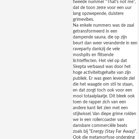
tweede nummer “That’s not me”,
dat de toon zette voor een uur
lang opzwepende, duistere
grimevibes.
Na enkele nummers was de zaal
getransformeerd in een
dampende sauna, die op zijn
beurt dan weer veranderde in een
raveparty dankzij de vele
moshpits en flitsende
lichteffecten. Het viel op dat
Skepta verbaasd was door het
hoge activiteitsgehalte van zijn
publiek. Er was geen levende ziel
die het waagde om stil te staan,
en dat zorgt toch ook voor een
mooi totaalplaatje. Dit bleek ook
toen de rapper zich van een
andere kant liet zien met een
stijlwissel. Van diepe grime rolden
we in een rollercoaster van
dansbare commerciële beats
zoals bij “Energy (Stay Far Away)”.
Ook die metamorfose onderging