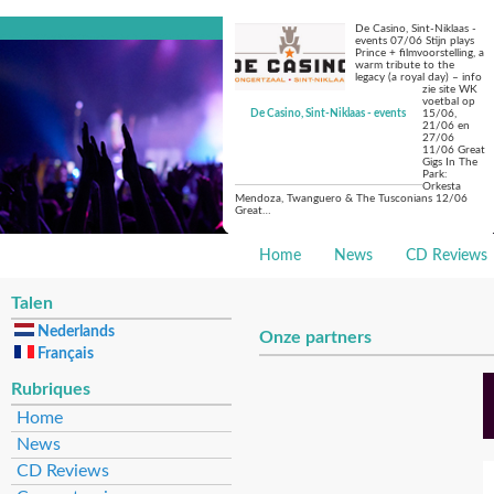
De Casino, Sint-Niklaas -
events 07/06 Stijn plays
Prince + filmvoorstelling, a
warm tribute to the
legacy (a royal day) – info
zie site WK
voetbal op
De Casino, Sint-Niklaas - events
15/06,
21/06 en
27/06
11/06 Great
Gigs In The
Park:
Orkesta
Mendoza, Twanguero & The Tusconians 12/06
Great…
Home
News
CD Reviews
Talen
Nederlands
Onze partners
Français
Rubriques
Home
News
CD Reviews