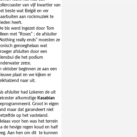
ollercoaster van vijf kwartier van
et beste wat België en ver
aarbuiten aan rockmuziek te
ieden heeft.
e bis werd ingezet door Tom
lleen met “Roses” ; de afsluiter
Nothing really ends” moesten ze
ronisch genoeghelaas wat
roeger afsluiten door een
lensbui die het podium
nderwater zette.
n oktober beginnen ze aan een
ieuwe plaat en we kijken er
eikhalzend naar uit.
ls afsluiter had Lokeren de uit
eicester afkomstige
Kasabian
eprogrammeerd. Groot in eigen
and maar dat garandeert niet
etzelfde op het vasteland.
elaas voor hen was het terrein
a de hevige regen koud en half
eeg. Aan hen om dit
te kunnen