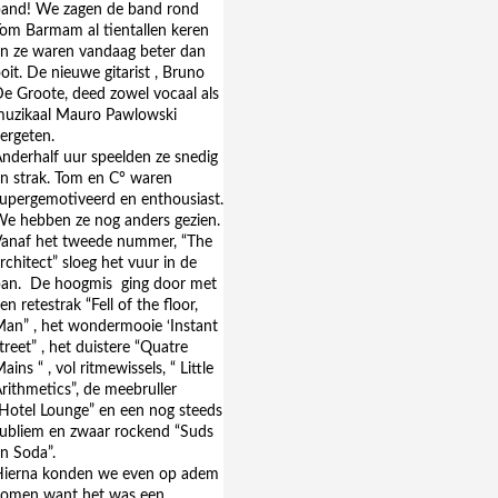
and! We zagen de band rond
om Barmam al tientallen keren
n ze waren vandaag beter dan
oit. De nieuwe gitarist , Bruno
e Groote, deed zowel vocaal als
uzikaal Mauro Pawlowski
ergeten.
nderhalf uur speelden ze snedig
n strak. Tom en C° waren
upergemotiveerd en enthousiast.
e hebben ze nog anders gezien.
anaf het tweede nummer, “The
rchitect” sloeg het vuur in de
pan. De hoogmis ging door met
en retestrak “Fell of the floor,
an” , het wondermooie ‘Instant
treet” , het duistere “Quatre
ains “ , vol ritmewissels, “ Little
rithmetics”, de meebruller
Hotel Lounge” en een nog steeds
ubliem en zwaar rockend “Suds
n Soda”.
Hierna konden we even op adem
komen want het was een