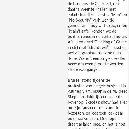
de Londense MC perfect, om
daarna weer te knallen met
enkele heerlijke classics. “Man” en
“No Security” verhitten de
gemoederen nog wat extra, en bij
“It ain’t safe” konden we de
politiesirenes in de verte al horen.
Afsluiten deed ‘The king of Grime’
in stijl met “Shutdown”, misschien
wel zijn grootste track ooit, en
“Pure Water”; een single die alles
heeft om even groot te worden
als de voorganger.
Brussel stond tijdens de
protesten van de gele hesjes al in
vuur en vlam, maar in de AB deed
Skepta er duidelijk een schepje
bovenop. Skepta’s show had alles
om zijn fans een topavond te
bezorgen, en iedereen leek daar
ook mee voldaan. De rapper
draait al jaren mee, en het is nog