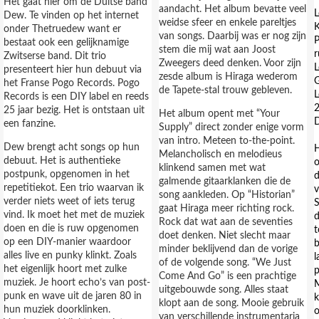
Het gaat hier om de Duitse band
aandacht. Het album bevatte veel
L
Dew. Te vinden op het internet
weidse sfeer en enkele pareltjes
K
onder Thetruedew want er
van songs. Daarbij was er nog zijn
P
bestaat ook een gelijknamige
stem die mij wat aan Joost
r
Zwitserse band. Dit trio
Zweegers deed denken. Voor zijn
L
presenteert hier hun debuut via
zesde album is Hiraga wederom
G
het Franse Pogo Records. Pogo
de Tapete-stal trouw gebleven.
L
Records is een DIY label en reeds
25 jaar bezig. Het is ontstaan uit
Het album opent met “Your
een fanzine.
Supply” direct zonder enige vorm
van intro. Meteen to-the-point.
Dew brengt acht songs op hun
H
Melancholisch en melodieus
debuut. Het is authentieke
o
klinkend samen met wat
postpunk, opgenomen in het
d
galmende gitaarklanken die de
repetitiekot. Een trio waarvan ik
v
song aankleden. Op “Historian”
verder niets weet of iets terug
S
gaat Hiraga meer richting rock.
vind. Ik moet het met de muziek
d
Rock dat wat aan de seventies
doen en die is ruw opgenomen
t
doet denken. Niet slecht maar
op een DIY-manier waardoor
b
minder beklijvend dan de vorige
alles live en punky klinkt. Zoals
l
of de volgende song. “We Just
het eigenlijk hoort met zulke
p
Come And Go” is een prachtige
muziek. Je hoort echo’s van post-
M
uitgebouwde song. Alles staat
punk en wave uit de jaren 80 in
k
klopt aan de song. Mooie gebruik
hun muziek doorklinken.
o
van verschillende instrumentaria