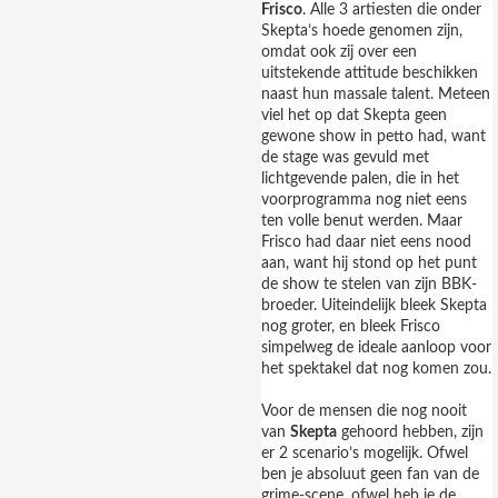
Frisco
. Alle 3 artiesten die onder
Skepta’s hoede genomen zijn,
omdat ook zij over een
uitstekende attitude beschikken
naast hun massale talent. Meteen
viel het op dat Skepta geen
gewone show in petto had, want
de stage was gevuld met
lichtgevende palen, die in het
voorprogramma nog niet eens
ten volle benut werden. Maar
Frisco had daar niet eens nood
aan, want hij stond op het punt
de show te stelen van zijn BBK-
broeder. Uiteindelijk bleek Skepta
nog groter, en bleek Frisco
simpelweg de ideale aanloop voor
het spektakel dat nog komen zou.
Voor de mensen die nog nooit
van
Skepta
gehoord hebben, zijn
er 2 scenario’s mogelijk. Ofwel
ben je absoluut geen fan van de
grime-scene, ofwel heb je de