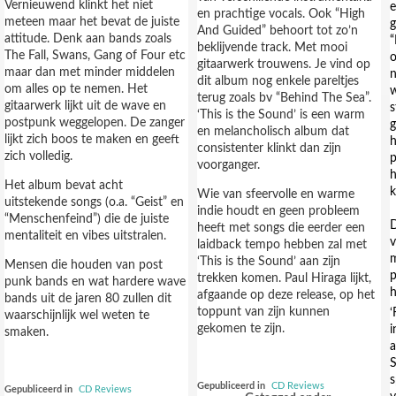
Vernieuwend klinkt het niet
e
en prachtige vocals. Ook “High
meteen maar het bevat de juiste
g
And Guided” behoort tot zo’n
attitude. Denk aan bands zoals
“
beklijvende track. Met mooi
The Fall, Swans, Gang of Four etc
o
gitaarwerk trouwens. Je vind op
maar dan met minder middelen
dit album nog enkele pareltjes
om alles op te nemen. Het
terug zoals bv “Behind The Sea”.
gitaarwerk lijkt uit de wave en
s
‘This is the Sound’ is een warm
postpunk weggelopen. De zanger
en melancholisch album dat
lijkt zich boos te maken en geeft
h
consistenter klinkt dan zijn
zich volledig.
p
voorganger.
h
Het album bevat acht
Wie van sfeervolle en warme
uitstekende songs (o.a. “Geist” en
indie houdt en geen probleem
“Menschenfeind”) die de juiste
heeft met songs die eerder een
mentaliteit en vibes uitstralen.
laidback tempo hebben zal met
m
‘This is the Sound’ aan zijn
Mensen die houden van post
p
trekken komen. Paul Hiraga lijkt,
punk bands en wat hardere wave
h
afgaande op deze release, op het
bands uit de jaren 80 zullen dit
toppunt van zijn kunnen
‘
waarschijnlijk wel weten te
gekomen te zijn.
i
smaken.
a
S
s
Gepubliceerd in
CD Reviews
Gepubliceerd in
CD Reviews