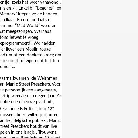
entje
zoals het weer vanavond ,
rijs en kil. Enkel bij “Beaches” en
Memory” kregen ze de handen
p elkaar. En op hun laatste
nummer “Mad World” werd er
wat meegezongen. Warhaus
tond ietwat te vroeg
geprogrammeerd . We hadden
ier liever een Moulin rouge
odium of een donkere kroeg om
un sound tot zijn recht te laten
komen …
Daarna kwamen
de Welshmen
van
Manic Street Preachers
. Voor
e persoonlijk een aangenaam,
rettig weerzien na negen jaar. Ze
ebben een nieuwe plaat uit ,
e
Resistance is Futile’ , hun 13
ntussen, die ze willen promoten
an het Belgische publiek . Manic
treet Preachers houdt van live
pelen in ons landje . Trouwens,