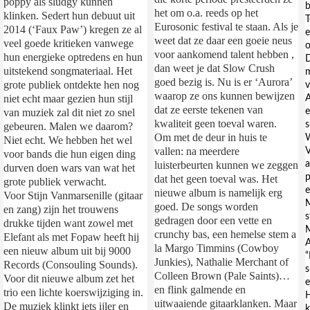
poppy als sludgy kunnen
b
het om o.a. reeds op het
klinken. Sedert hun debuut uit
T
Eurosonic festival te staan. Als je
2014 (‘Faux Paw’) kregen ze al
e
weet dat ze daar een goeie neus
veel goede kritieken vanwege
o
voor aankomend talent hebben ,
hun energieke optredens en hun
D
dan weet je dat Slow Crush
uitstekend songmateriaal. Het
m
goed bezig is. Nu is er ‘Aurora’
grote publiek ontdekte hen nog
v
waarop ze ons kunnen bewijzen
niet echt maar gezien hun stijl
A
dat ze eerste tekenen van
e
van muziek zal dit niet zo snel
kwaliteit geen toeval waren.
s
gebeuren. Malen we daarom?
Om met de deur in huis te
W
Niet echt. We hebben het wel
vallen: na meerdere
V
voor bands die hun eigen ding
a
luisterbeurten kunnen we zeggen
durven doen wars van wat het
dat het geen toeval was. Het
grote publiek verwacht.
e
nieuwe album is namelijk erg
Voor Stijn Vanmarsenille (gitaar
M
goed. De songs worden
en zang) zijn het trouwens
s
gedragen door een vette en
drukke tijden want zowel met
M
crunchy bas, een hemelse stem a
Elefant als met Fopaw heeft hij
A
la Margo Timmins (Cowboy
een nieuw album uit bij 9000
“
Junkies), Nathalie Merchant of
Records (Consouling Sounds).
s
Colleen Brown (Pale Saints)…
Voor dit nieuwe album zet het
e
en flink galmende en
trio een lichte koerswijziging in.
uitwaaiende gitaarklanken. Maar
De muziek klinkt iets ijler en