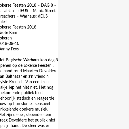
okerse Feesten 2018 – DAG 8 –
asabian – dEUS – Manic Street
reachers – Warhaus: dEUS
ules!
okerse Feesten 2018
rote Kaai
okeren
2018-08-10
Danny Feys
et Belgische
Warhaus
kon dag 8
penen op de Lokerse Feesten ,
e band rond Maarten Devoldere
an Balthazar en z’n vriendin
ylvie Kreusch. Van een leien
akje liep het niet niet. Het nog
oekomende publiek bleef
ehoorlijk statisch en reageerde
auw op hun slome,
sensueel
rikkelende donkere muziek.
et zijn diepe , slepende stem
reeg Devoldere het publiek niet
p zijn hand. De sfeer was er