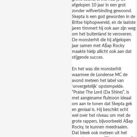
afgelopen 10 jaar in een grot
zonder wifiverbinding gewoond.
Skepta is een god geworden in de
Britse hiphopwereld, en de laatste
jaren timmert hij ook aan zijn weg
om het buitenland te veroveren.
De monsterhit die hij afgelopen
jaar samen met A$ap Rocky
maakte hielp allicht ook aan dat
stijgende succes.
En het was die monsterhit
waarmee de Londense MC de
avond meteen het label van
‘onvergetelijk’ opstempelde.
“Praise The Lord (Da Shine)”, is
met aangename fluittoon ideaal
om aan te tonen dat Skepta gek
en geniaal is. Hij beschikt echt
wel over het niveau om met de
grote rappers, bijvoorbeeld A$ap
Rocky, te kunnen meedraaien.
Dat bleek ook meteen uit het