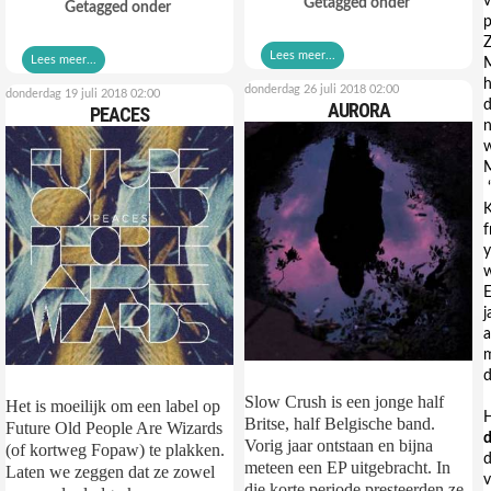
v
Getagged onder
Getagged onder
p
Z
Lees meer...
Lees meer...
M
h
donderdag 26 juli 2018 02:00
donderdag 19 juli 2018 02:00
d
AURORA
PEACES
n
w
M
K
f
y
E
j
a
m
d
Slow Crush is een jonge half
Het is moeilijk om een label op
H
Britse, half Belgische band.
Future Old People Are Wizards
Vorig jaar ontstaan en bijna
(of kortweg Fopaw) te plakken.
d
meteen een EP uitgebracht. In
Laten we zeggen dat ze zowel
die korte periode presteerden ze