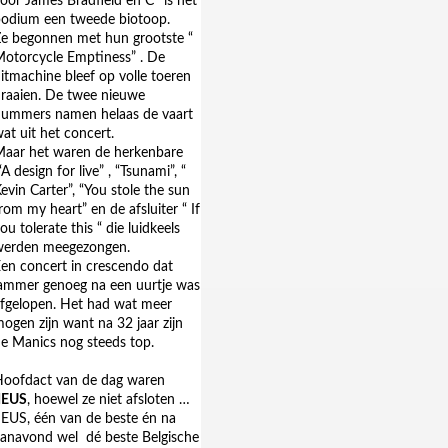
oor James Bradfield en C° is het
odium een tweede biotoop.
e begonnen met hun grootste “
otorcycle Emptiness” . De
itmachine bleef op volle toeren
raaien. De twee nieuwe
ummers namen helaas de vaart
at uit het concert.
aar het waren de herkenbare
“A design for live” , “Tsunami”, “
evin Carter”, “You stole the sun
rom my heart” en de afsluiter “ If
ou tolerate this “ die luidkeels
werden meegezongen.
en concert in crescendo dat
ammer genoeg na een uurtje was
fgelopen. Het had wat meer
ogen zijn want na 32 jaar zijn
e Manics nog steeds top.
oofdact van de dag waren
dEUS
, hoewel ze niet afsloten …
EUS, één van de beste én na
vanavond wel
dé beste Belgische