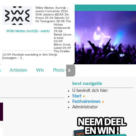
Wilde Westen, Kortrijk –
events Concerten 2026
DAK sessions @DAK De
Kreun 05-06 Sekushi 12-
06 Twanguero 28-08 The
Hickey
Underworld
Wilde Westen, Kortrijk – events
29-08
Rehab (drum
& bass)
03/09
Béton Armé,
Listed 04-09
The Orielles
12/09 Muzikale wandeling in Sint-Denijs
Zwevegem – 5…
n
Artiesten
Win
Photo Galerie
best navigatie
U bevindt zich hier:
Start
Festivalreviews
Administrator